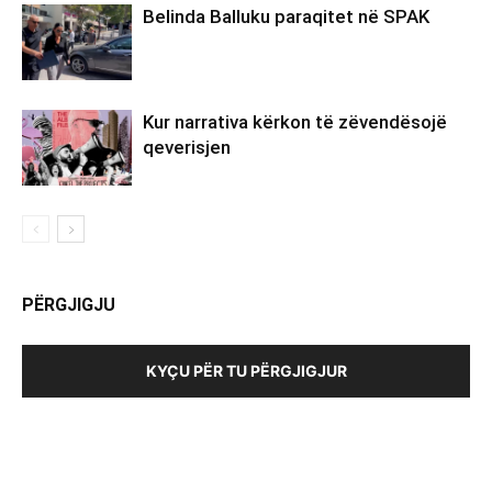
Belinda Balluku paraqitet në SPAK
Kur narrativa kërkon të zëvendësojë
qeverisjen
PËRGJIGJU
KYÇU PËR TU PËRGJIGJUR