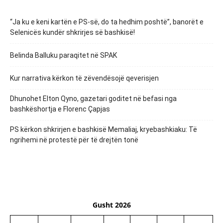
“Ja ku e keni kartën e PS-së, do ta hedhim poshtë”, banorët e
Selenicës kundër shkrirjes së bashkisë!
Belinda Balluku paraqitet në SPAK
Kur narrativa kërkon të zëvendësojë qeverisjen
Dhunohet Elton Qyno, gazetari goditet në befasi nga
bashkëshortja e Florenc Çapjas
PS kërkon shkrirjen e bashkisë Memaliaj, kryebashkiaku: Të
ngrihemi në protestë për të drejtën tonë
Gusht 2026