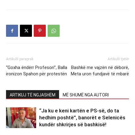
Artikulli paraprak
Artikulli tjetër
“Goxha ëndërr Profesori”, Balla
Bashkë me vajzën në dëborë,
ironizon Spahon për protestën
Meta uron fundjavë të mbarë
ARTIKUJ TË NGJASHËM
MË SHUMË NGA AUTORI
“Ja ku e keni kartën e PS-së, do ta
hedhim poshtë”, banorët e Selenicës
kundër shkrirjes së bashkisë!