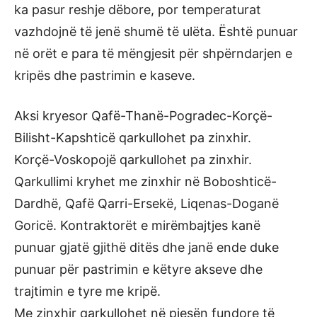
ka pasur reshje dëbore, por temperaturat
vazhdojnë të jenë shumë të ulëta. Është punuar
në orët e para të mëngjesit për shpërndarjen e
kripës dhe pastrimin e kaseve.
Aksi kryesor Qafë-Thanë-Pogradec-Korçë-
Bilisht-Kapshticë qarkullohet pa zinxhir.
Korçë-Voskopojë qarkullohet pa zinxhir.
Qarkullimi kryhet me zinxhir në Boboshticë-
Dardhë, Qafë Qarri-Ersekë, Liqenas-Doganë
Goricë. Kontraktorët e mirëmbajtjes kanë
punuar gjatë gjithë ditës dhe janë ende duke
punuar për pastrimin e këtyre akseve dhe
trajtimin e tyre me kripë.
Me zinxhir qarkullohet në pjesën fundore të