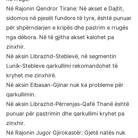
Në Rajonin Qendror Tirane: Në akset e Dajtit,
sidomos në pjesët fundore të tyre, është punuar
për shpërndarjen e kripës dhe pastrim e rrugës
nga dëbora. Në të gjitha akset kalohet pa
zinxhir.
Në aksin Librazhd-Steblevë, në segmentin
Lunik-Stebleve qarkullimi rekomandohet të
kryhet me zinxhirë.
Në aksin Elbasan-Gjinar nuk ka probleme për
qarkullimin.
Në aksin Librazhd-Përrenjas-Qafë Thanë është
punuar për pastrimin dhe qarkullimi kryhet pa
zinxhir.
Në Rajonin Jugor Gjirokastër: Gjetë natës nuk