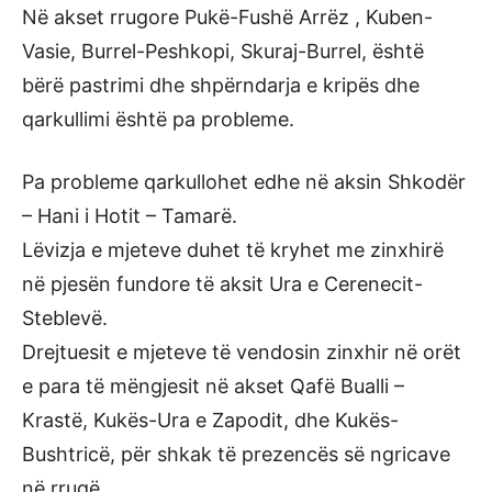
Në akset rrugore Pukë-Fushë Arrëz , Kuben-
Vasie, Burrel-Peshkopi, Skuraj-Burrel, është
bërë pastrimi dhe shpërndarja e kripës dhe
qarkullimi është pa probleme.
Pa probleme qarkullohet edhe në aksin Shkodër
– Hani i Hotit – Tamarë.
Lëvizja e mjeteve duhet të kryhet me zinxhirë
në pjesën fundore të aksit Ura e Cerenecit-
Steblevë.
Drejtuesit e mjeteve të vendosin zinxhir në orët
e para të mëngjesit në akset Qafë Bualli –
Krastë, Kukës-Ura e Zapodit, dhe Kukës-
Bushtricë, për shkak të prezencës së ngricave
në rrugë.