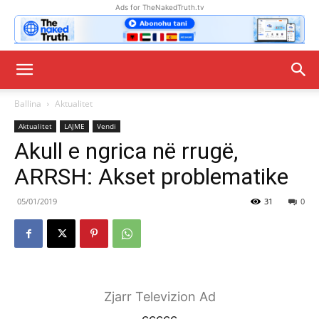
Ads for TheNakedTruth.tv
Ballina
Aktualitet
Aktualitet
LAJME
Vendi
Akull e ngrica në rrugë,
ARRSH: Akset problematike
05/01/2019
31
0
Zjarr Televizion Ad
ccccc