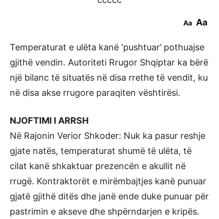
Aa
Aa
Temperaturat e ulëta kanë ‘pushtuar’ pothuajse
gjithë vendin. Autoriteti Rrugor Shqiptar ka bërë
një bilanc të situatës në disa rrethe të vendit, ku
në disa akse rrugore paraqiten vështirësi.
NJOFTIMI I ARRSH
Në Rajonin Verior Shkoder: Nuk ka pasur reshje
gjate natës, temperaturat shumë të ulëta, të
cilat kanë shkaktuar prezencën e akullit në
rrugë. Kontraktorët e mirëmbajtjes kanë punuar
gjatë gjithë ditës dhe janë ende duke punuar për
pastrimin e akseve dhe shpërndarjen e kripës.