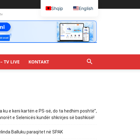
Shqip
English
tv
– TV LIVE
KONTAKT
a ku e keni kartën e PS-së, do ta hedhim poshtë”,
norët e Selenicës kundër shkrirjes së bashkisë!
linda Balluku paraqitet në SPAK