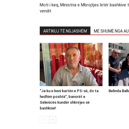
Moti i keq, Ministria e Mbrojtjes letër bashkive 
vendit
ARTIKUJ TË NGJASHËM
MË SHUMË NGA AU
“Ja ku e keni kartën e PS-së, do ta
Belinda Bal
hedhim poshtë”, banorët e
Selenicës kundër shkrirjes së
bashkisë!