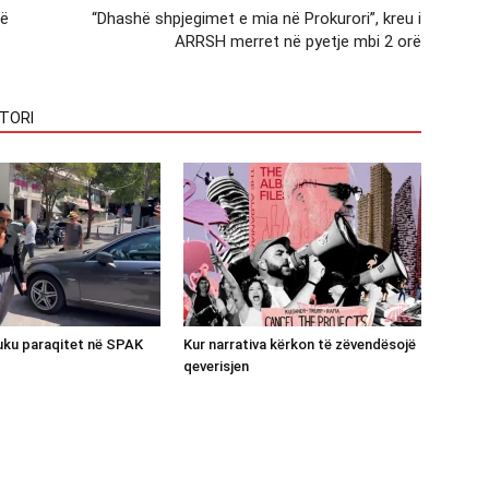
të
“Dhashë shpjegimet e mia në Prokurori”, kreu i
ARRSH merret në pyetje mbi 2 orë
TORI
luku paraqitet në SPAK
Kur narrativa kërkon të zëvendësojë
qeverisjen