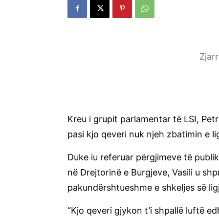
Zjar
Kreu i grupit parlamentar të LSI, Petri
pasi kjo qeveri nuk njeh zbatimin e lig
Duke iu referuar përgjimeve të publi
në Drejtorinë e Burgjeve, Vasili u sh
pakundërshtueshme e shkeljes së ligj
“Kjo qeveri gjykon t’i shpallë luftë 