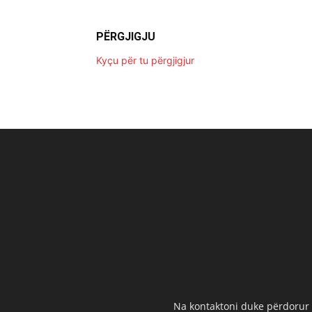
PËRGJIGJU
Kyçu për tu përgjigjur
Na kontaktoni duke përdorur t