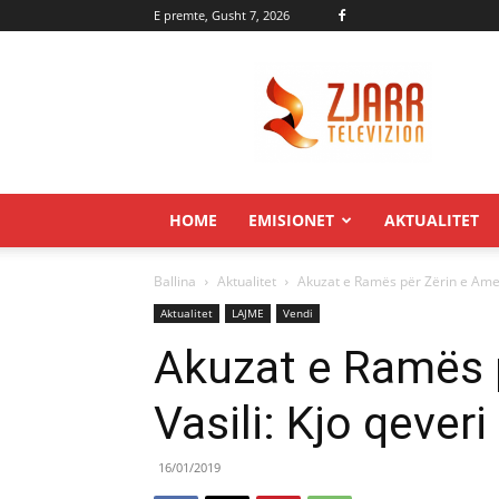
E premte, Gusht 7, 2026
Zjarr.tv
HOME
EMISIONET
AKTUALITET
Ballina
Aktualitet
Akuzat e Ramës për Zërin e Amerik
Aktualitet
LAJME
Vendi
Akuzat e Ramës p
Vasili: Kjo qeveri
16/01/2019