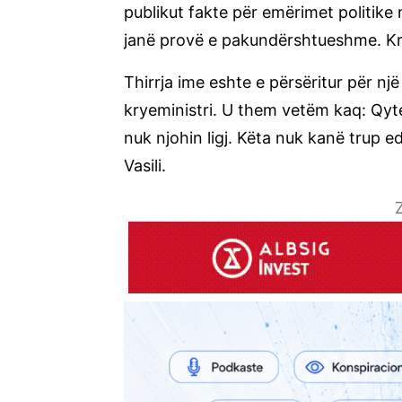
publikut fakte për emërimet politike
janë provë e pakundërshtueshme. Kr
Thirrja ime eshte e përsëritur për nj
kryeministri. U them vetëm kaq: Qyte
nuk njohin ligj. Këta nuk kanë trup e
Vasili.
Z