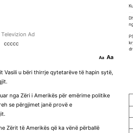
Ku
Dh
ng
r Televizion Ad
PS
ccccc
kr
dr
Aa
Aa
t Vasili u bëri thirrje qytetarëve të hapin sytë,
jit.
kuar nga Zëri i Amerikës për emërime politike
preh se përgjimet janë provë e
it.
edhe Zërit të Amerikës që ka vënë përballë