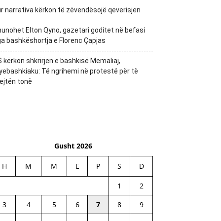
r narrativa kërkon të zëvendësojë qeverisjen
unohet Elton Qyno, gazetari goditet në befasi
a bashkëshortja e Florenc Çapjas
 kërkon shkrirjen e bashkisë Memaliaj,
yebashkiaku: Të ngrihemi në protestë për të
ejtën tonë
Gusht 2026
H
M
M
E
P
S
D
1
2
3
4
5
6
7
8
9