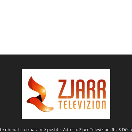
ë dhënat e ofruara më poshtë. Adresa: Zjarr Televizion, Rr. 3 Dëshm