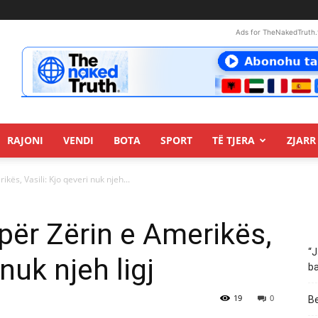
Ads for TheNakedTruth.
RAJONI
VENDI
BOTA
SPORT
TË TJERA
ZJARR 
ës, Vasili: Kjo qeveri nuk njeh...
ër Zërin e Amerikës,
“J
 nuk njeh ligj
ba
19
0
Be