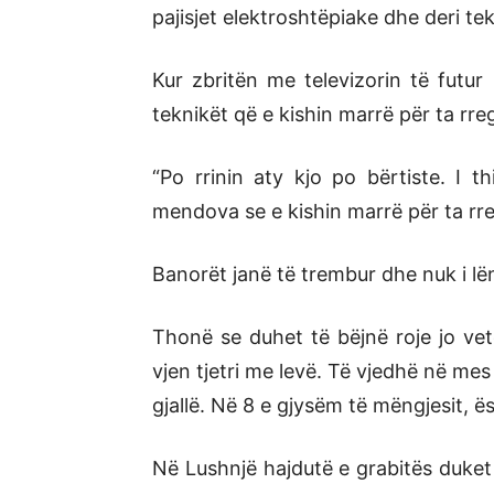
pajisjet elektroshtëpiake dhe deri tek
Kur zbritën me televizorin të futur
teknikët që e kishin marrë për ta rreg
“Po rrinin aty kjo po bërtiste. I t
mendova se e kishin marrë për ta rreg
Banorët janë të trembur dhe nuk i lë
Thonë se duhet të bëjnë roje jo ve
vjen tjetri me levë. Të vjedhë në mes 
gjallë. Në 8 e gjysëm të mëngjesit, ë
Në Lushnjë hajdutë e grabitës duket 