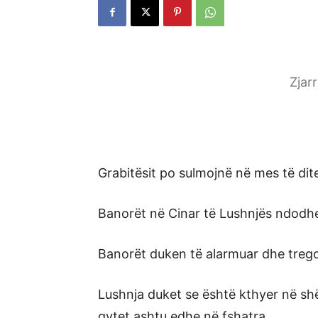
Zjar
Grabitësit po sulmojnë në mes të dit
Banorët në Cinar të Lushnjës ndodhe
Banorët duken të alarmuar dhe trego
Lushnja duket se është kthyer në shë
qytet ashtu edhe në fshatra.