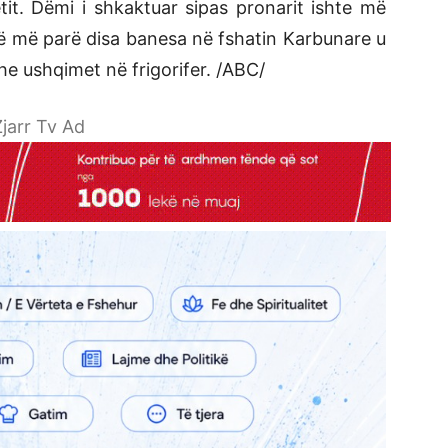
it. Dëmi i shkaktuar sipas pronarit ishte më
vë më parë disa banesa në fshatin Karbunare u
e ushqimet në frigorifer. /ABC/
jarr Tv Ad