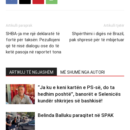
Artikulli paraprak
Artikulli tjetër
SHBA-ja me një deklaratë të
Shpërthimi i digës në Brazil,
fortë për taksën: Pezullojeni
pak shpresë për të mbijetuar
që të nisë dialogu ose do të
ketë pasoja në raportet tona
ARTIKUJ TË NGJASHËM
MË SHUMË NGA AUTORI
“Ja ku e keni kartën e PS-së, do ta
hedhim poshtë”, banorët e Selenicës
kundër shkrirjes së bashkisë!
Belinda Balluku paraqitet në SPAK