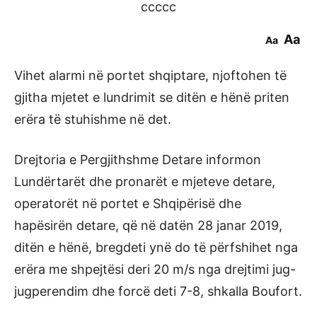
ccccc
Aa
Aa
Vihet alarmi në portet shqiptare, njoftohen të
gjitha mjetet e lundrimit se ditën e hënë priten
erëra të stuhishme në det.
Drejtoria e Pergjithshme Detare informon
Lundërtarët dhe pronarët e mjeteve detare,
operatorët në portet e Shqipërisë dhe
hapësirën detare, që në datën 28 janar 2019,
ditën e hënë, bregdeti ynë do të përfshihet nga
erëra me shpejtësi deri 20 m/s nga drejtimi jug-
jugperendim dhe forcë deti 7-8, shkalla Boufort.