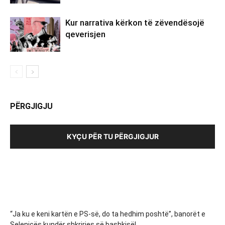
Kur narrativa kërkon të zëvendësojë
qeverisjen
PËRGJIGJU
KYÇU PËR TU PËRGJIGJUR
“Ja ku e keni kartën e PS-së, do ta hedhim poshtë”, banorët e
Selenicës kundër shkrirjes së bashkisë!