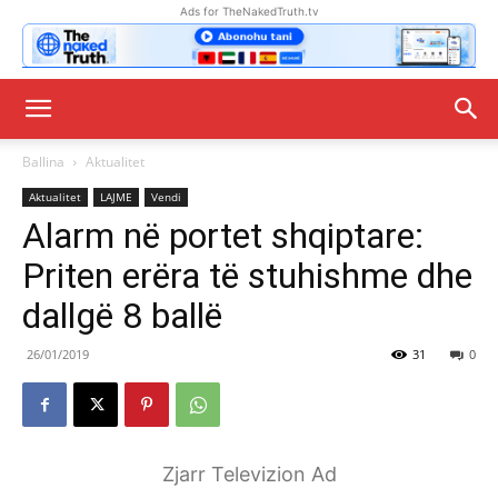
Ads for TheNakedTruth.tv
Ballina
Aktualitet
Aktualitet
LAJME
Vendi
Alarm në portet shqiptare:
Priten erëra të stuhishme dhe
dallgë 8 ballë
26/01/2019
31
0
Zjarr Televizion Ad