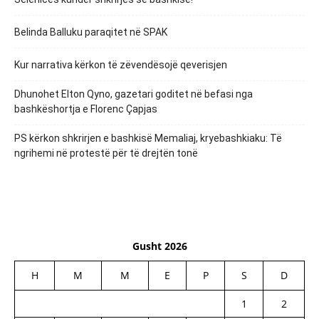
Belinda Balluku paraqitet në SPAK
Kur narrativa kërkon të zëvendësojë qeverisjen
Dhunohet Elton Qyno, gazetari goditet në befasi nga
bashkëshortja e Florenc Çapjas
PS kërkon shkrirjen e bashkisë Memaliaj, kryebashkiaku: Të
ngrihemi në protestë për të drejtën tonë
Gusht 2026
H
M
M
E
P
S
D
1
2