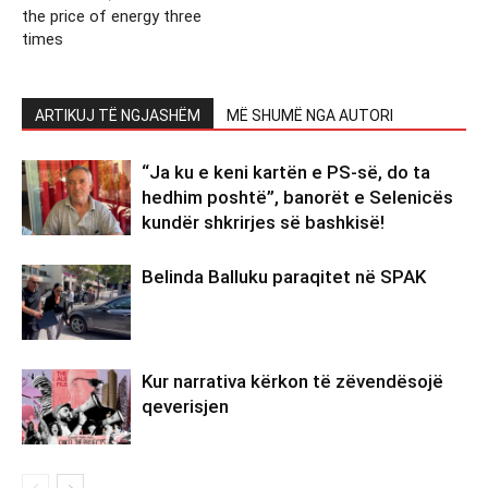
the price of energy three
times
ARTIKUJ TË NGJASHËM
MË SHUMË NGA AUTORI
“Ja ku e keni kartën e PS-së, do ta
hedhim poshtë”, banorët e Selenicës
kundër shkrirjes së bashkisë!
Belinda Balluku paraqitet në SPAK
Kur narrativa kërkon të zëvendësojë
qeverisjen