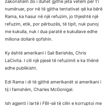
zakonshëm do i duhet gjithë jeta vetëm për t’i
numëruar, por në të gjitha tentativat që ka bërë
Rama, ka hasur në një refuzim, jo thjeshtë një
refuzim, etik, por përbuzës, të tipit, nuk punoj
me kukulla, nuk i dua paratë e kukullave edhe
miliona dollarë qofshin.
Ky është amerikani i Sali Berishës, Chris
LaCivita. I cili një pjesë të refuzimit e ka thënë
edhe publikisht.
Edi Rama i di të gjithë amerikanët si amerikani i
tij i famshëm, Charles McGonigal.
Ish agjenti i lartë i FBI-së të cilin e korruptoi me