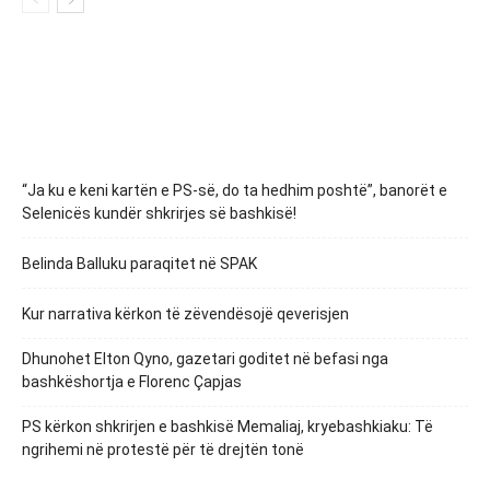
“Ja ku e keni kartën e PS-së, do ta hedhim poshtë”, banorët e
Selenicës kundër shkrirjes së bashkisë!
Belinda Balluku paraqitet në SPAK
Kur narrativa kërkon të zëvendësojë qeverisjen
Dhunohet Elton Qyno, gazetari goditet në befasi nga
bashkëshortja e Florenc Çapjas
PS kërkon shkrirjen e bashkisë Memaliaj, kryebashkiaku: Të
ngrihemi në protestë për të drejtën tonë