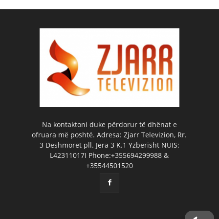
Na kontaktoni duke përdorur të dhënat e
ofruara më poshtë. Adresa: Zjarr Televizion, Rr.
3 Dëshmorët pll. Jera 3 K.1 Yzberisht NUIS:
L42311017I Phone:+355694299988 &
+35544501520