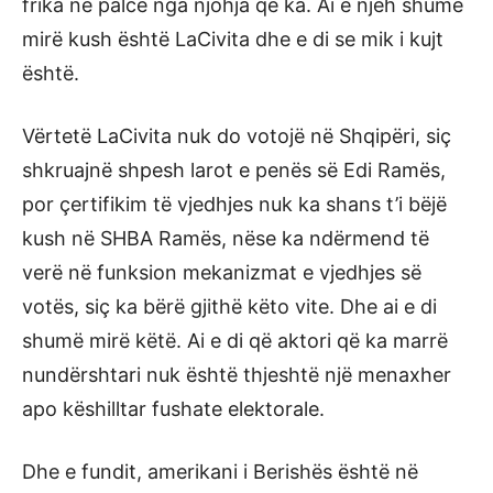
frika në palcë nga njohja që ka. Ai e njeh shumë
mirë kush është LaCivita dhe e di se mik i kujt
është.
Vërtetë LaCivita nuk do votojë në Shqipëri, siç
shkruajnë shpesh larot e penës së Edi Ramës,
por çertifikim të vjedhjes nuk ka shans t’i bëjë
kush në SHBA Ramës, nëse ka ndërmend të
verë në funksion mekanizmat e vjedhjes së
votës, siç ka bërë gjithë këto vite. Dhe ai e di
shumë mirë këtë. Ai e di që aktori që ka marrë
nundërshtari nuk është thjeshtë një menaxher
apo këshilltar fushate elektorale.
Dhe e fundit, amerikani i Berishës është në