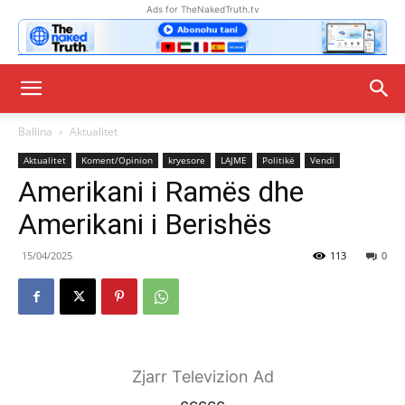
Ads for TheNakedTruth.tv
Ballina
Aktualitet
Aktualitet
Koment/Opinion
kryesore
LAJME
Politikë
Vendi
Amerikani i Ramës dhe
Amerikani i Berishës
15/04/2025
113
0
Zjarr Televizion Ad
ccccc