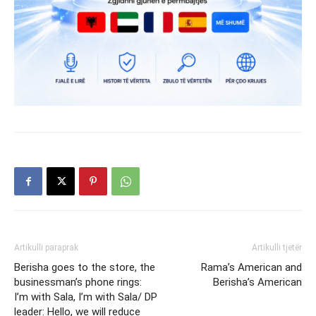
Artikulli paraprak
Artikulli tjetër
Berisha goes to the store, the
Rama’s American and
businessman’s phone rings:
Berisha’s American
I’m with Sala, I’m with Sala/ DP
leader: Hello, we will reduce