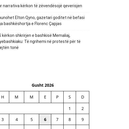
r narrativa kërkon të zëvendësojë qeverisjen
unohet Elton Qyno, gazetari goditet në befasi
a bashkëshortja e Florenc Çapjas
 kërkon shkrirjen e bashkisë Memaliaj,
yebashkiaku: Të ngrihemi në protestë për të
ejtën tonë
Gusht 2026
H
M
M
E
P
S
D
1
2
3
4
5
6
7
8
9