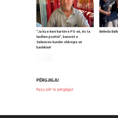
“Ja ku e keni kartën e PS-së, do ta
Belinda Bal
hedhim poshtë”, banorët e
Selenicës kundër shkrirjes së
bashkisë!
PËRGJIGJU
Kyçu për tu përgjigjur