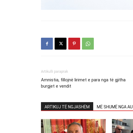
Artikulli paraprak
Amnistia, fillojnë lirimet e para nga të gjitha
burgjet e vendit
ARTIKUJ TË NGJASHËM
MË SHUMË NGA AU