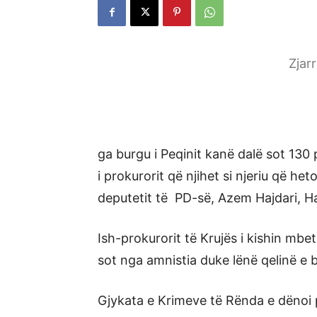
Zjar
ga burgu i Peqinit kanë dalë sot 130
i prokurorit që njihet si njeriu që heto
deputetit të PD-së, Azem Hajdari, Ha
Ish-prokurorit të Krujës i kishin mbe
sot nga amnistia duke lënë qelinë e b
Gjykata e Krimeve të Rënda e dënoi 