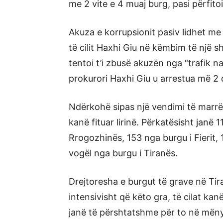
me 2 vite e 4 muaj burg, pasi përfitoi
Akuza e korrupsionit pasiv lidhet me 
të cilit Haxhi Giu në këmbim të një 
tentoi t’i zbusë akuzën nga “trafik n
prokurori Haxhi Giu u arrestua më 2 d
Ndërkohë sipas një vendimi të marrë, s
kanë fituar lirinë. Përkatësisht janë 
Rrogozhinës, 153 nga burgu i Fierit, 
vogël nga burgu i Tiranës.
Drejtoresha e burgut të grave në Ti
intensivisht që këto gra, të cilat kan
janë të përshtatshme për to në mëny