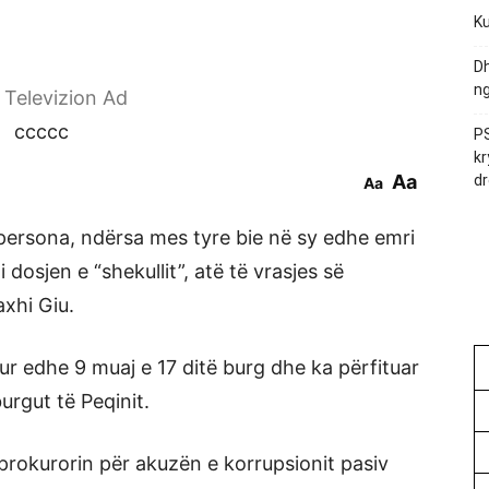
Ku
Dh
ng
r Televizion Ad
ccccc
PS
kr
Aa
dr
Aa
 persona, ndërsa mes tyre bie në sy edhe emri
i dosjen e “shekullit”, atë të vrasjes së
xhi Giu.
tur edhe 9 muaj e 17 ditë burg dhe ka përfituar
urgut të Peqinit.
prokurorin për akuzën e korrupsionit pasiv