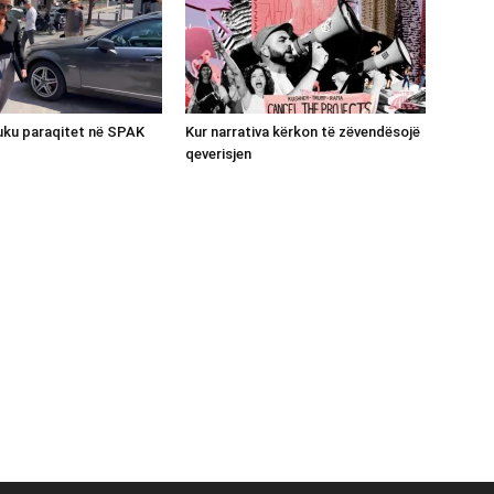
luku paraqitet në SPAK
Kur narrativa kërkon të zëvendësojë
qeverisjen