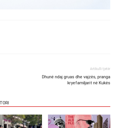
Artikulli tjetër
Dhunë ndaj gruas dhe vajzës, pranga
kryefamiljarit në Kukës
TORI