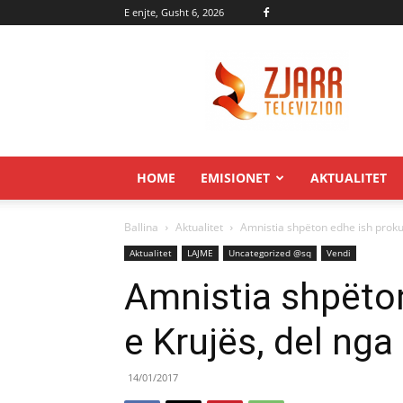
E enjte, Gusht 6, 2026
Zjarr.tv
HOME
EMISIONET
AKTUALITET
Ballina
Aktualitet
Amnistia shpëton edhe ish proku
Aktualitet
LAJME
Uncategorized @sq
Vendi
Amnistia shpëton
e Krujës, del nga
14/01/2017