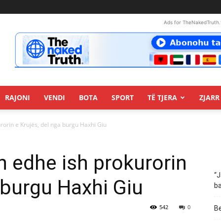
Ads for TheNakedTruth.
RAJONI
VENDI
BOTA
SPORT
TË TJERA
ZJARR 
rorin e Krujës, del nga burgu Haxhi Giu
 edhe ish prokurorin
“J
 burgu Haxhi Giu
ba
542
0
Be