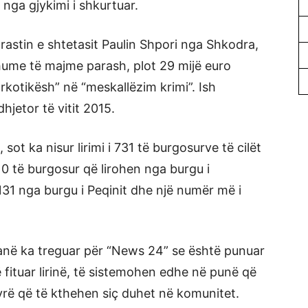
 nga gjykimi i shkurtuar.
rastin e shtetasit Paulin Shpori nga Shkodra,
shume të majme parash, plot 29 mijë euro
arkotikësh” në “meskallëzim krimi”. Ish
hjetor të vitit 2015.
ot ka nisur lirimi i 731 të burgosurve të cilët
110 të burgosur që lirohen nga burgu i
131 nga burgu i Peqinit dhe një numër më i
ranë ka treguar për “News 24” se është punuar
ë fituar lirinë, të sistemohen edhe në punë që
rë që të kthehen siç duhet në komunitet.