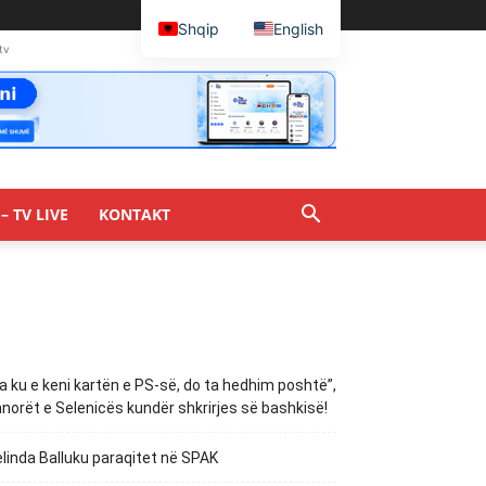
Shqip
English
tv
– TV LIVE
KONTAKT
a ku e keni kartën e PS-së, do ta hedhim poshtë”,
norët e Selenicës kundër shkrirjes së bashkisë!
linda Balluku paraqitet në SPAK