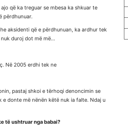
 ajo që ka treguar se mbesa ka shkuar te
në përdhunuar.
dhe aksidenti që e përdhunuan, ka ardhur tek
a nuk duroj dot më më…
ç. Në 2005 erdhi tek ne
sonin, pastaj shkoi e tërhoqi denoncimin se
uk e donte më nënën këtë nuk ia falte. Ndaj u
ke të ushtruar nga babai?