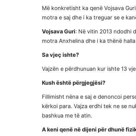
Më konkretisht ka qenë Vojsava Guri
motra e saj dhe i ka treguar se e ka
Vojsava Guri
: Në vitin 2013 ndodhi 
motra Anxhelina dhe i ka thënë hall
Sa vjeç ishte?
Vajzën e përdhunuan kur ishte 13 vje
Kush është përgjegjësi?
Fillimisht nëna e saj e denoncoi per
kërkoi para. Vajza erdhi tek ne se n
bashkua me të atin.
A keni qenë në dijeni për dhunë fizi