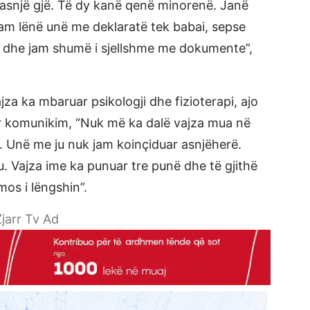
snjë gjë. Të dy kanë qenë minorenë. Janë
e kam lënë unë me deklaratë tek babai, sepse
at dhe jam shumë i sjellshme me dokumente”,
jza ka mbaruar psikologji dhe fizioterapi, ajo
tur komunikim, “Nuk më ka dalë vajza mua në
. Unë me ju nuk jam koinçiduar asnjëherë.
 Vajza ime ka punuar tre punë dhe të gjithë
mos i lëngshin”.
jarr Tv Ad