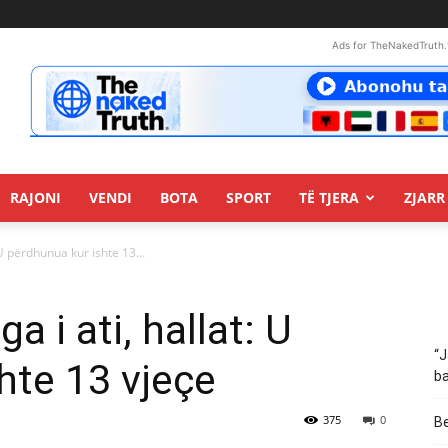
Ads for TheNakedTruth.
RAJONI
VENDI
BOTA
SPORT
TË TJERA
ZJARR 
 U përdhunua kur ishte 13...
a i ati, hallat: U
“J
hte 13 vjeçe
ba
375
0
Be