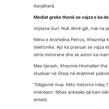
Asnjëherë.
Mediat greke thonë se vajza e ka d
Vojsava Guri: Nuk dimë gjë, nuk na j
Nëna e Anxhelina Petros, Xhezmija ka 
telefonike. Ajo ka pranuar se vajza 
ishte minorene dhe se autori ka marr
Mes tjerash, Xhezmie Hoxhallari tha s
studiuar në Greqi në drejtimet psikolo
“Dëgjomë mua. Këto historira ndaç t
intereson. Mbas ankesës që kam bërë
shtetit.