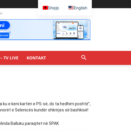
Shqip
English
tv
– TV LIVE
KONTAKT
a ku e keni kartën e PS-së, do ta hedhim poshtë”,
norët e Selenicës kundër shkrirjes së bashkisë!
linda Balluku paraqitet në SPAK