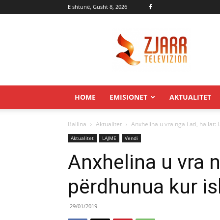
E shtunë, Gusht 8, 2026
Zjarr.tv
HOME
EMISIONET
AKTUALITET
Ballina
Aktualitet
Anxhelina u vra nga i ati, hallat:
Aktualitet
LAJME
Vendi
Anxhelina u vra ng
përdhunua kur is
29/01/2019