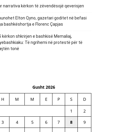
r narrativa kërkon të zëvendësojë qeverisjen
unohet Elton Qyno, gazetari goditet në befasi
a bashkëshortja e Florenc Çapjas
 kërkon shkrirjen e bashkisë Memaliaj,
yebashkiaku: Të ngrihemi në protestë për të
ejtën tonë
Gusht 2026
H
M
M
E
P
S
D
1
2
3
4
5
6
7
8
9