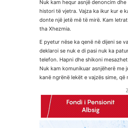
Nuk kam hequr asnjë denoncim dhe a
histori të vjetra. Vajza ka ikur kur 
donte një jetë më të mirë. Kam letr
tha Xhezmia.
E pyetur nëse ka qenë në dijeni se va
deklaroi se nuk e di pasi nuk ka pa
telefon. Hapni dhe shikoni mesazhet
Nuk kam komunikuar asnjëherë me ju.
kanë ngrënë lekët e vajzës sime, që 
Z