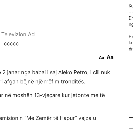
Ku
Dh
ng
r Televizion Ad
PS
ccccc
kr
dr
Aa
Aa
2 janar nga babai i saj Aleko Petro, i cili nuk
ri afgan bëjnë një rrëfim tronditës.
ar në moshën 13-vjeçare kur jetonte me të
emisionin “Me Zemër të Hapur” vajza u