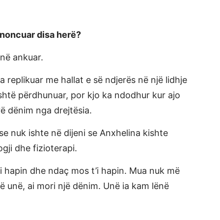
enoncuar disa herë?
anë ankuar.
replikuar me hallat e së ndjerës në një lidhje
është përdhunuar, por kjo ka ndodhur kur ajo
ë dënim nga drejtësia.
e nuk ishte në dijeni se Anxhelina kishte
gji dhe fizioterapi.
’i hapin dhe ndaç mos t’i hapin. Mua nuk më
 unë, ai mori një dënim. Unë ia kam lënë