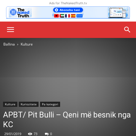
Ads for TheNakedTruth.tv
Ballina
Kulture
Kulture
Kuriozitete
Pa kategori
APBT/ Pit Bulli – Qeni më besnik nga
KC
29/01/2019
73
0