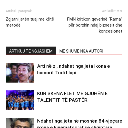
Artikulli paraprak
Artikulli tjetër
Zgjatni jetën tuaj me këtë
FMN kritikon qeverinë “Rama”
metodë
për borxhin ndaj biznesit dhe
koncesionet
ARTIKUJ TË NGJASHËM
MË SHUMË NGA AUTORI
Arti në zi, ndahet nga jeta ikona e
humorit Todi Llupi
KUR SKENA FLET ME GJUHËN E
TALENTIT TË PASTËR!
Ndahet nga jeta në moshën 84-vjeçare
ikona e kinematografisë shqiptare,