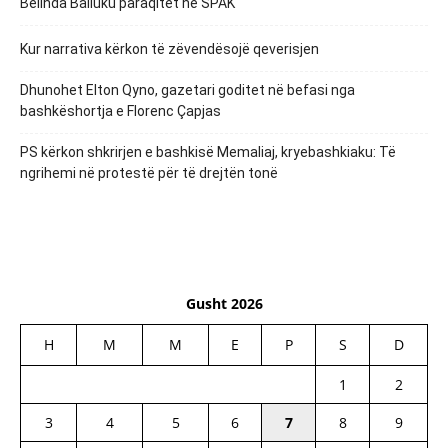
Belinda Balluku paraqitet në SPAK
Kur narrativa kërkon të zëvendësojë qeverisjen
Dhunohet Elton Qyno, gazetari goditet në befasi nga
bashkëshortja e Florenc Çapjas
PS kërkon shkrirjen e bashkisë Memaliaj, kryebashkiaku: Të
ngrihemi në protestë për të drejtën tonë
Gusht 2026
H
M
M
E
P
S
D
1
2
3
4
5
6
7
8
9