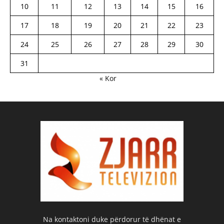
10
11
12
13
14
15
16
17
18
19
20
21
22
23
24
25
26
27
28
29
30
31
« Kor
Na kontaktoni duke përdorur të dhënat e