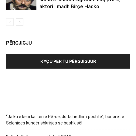
aktori i madh Birçe Hasko
PËRGJIGJU
KYÇU PËR TU PËRGJIGJUR
“Ja ku e keni kartën e PS-së, do ta hedhim poshtë”, banorët e
Selenicës kundër shkrirjes së bashkisë!