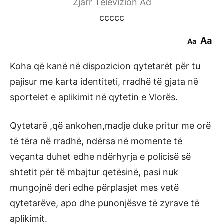
Zjarr Televizion Ad
ccccc
Aa
Aa
Koha që kanë në dispozicion qytetarët për tu
pajisur me karta identiteti, rradhë të gjata në
sportelet e aplikimit në qytetin e Vlorës.
Qytetarë ,që ankohen,madje duke pritur me orë
të tëra në rradhë, ndërsa në momente të
veçanta duhet edhe ndërhyrja e policisë së
shtetit për të mbajtur qetësinë, pasi nuk
mungojnë deri edhe përplasjet mes vetë
qytetarëve, apo dhe punonjësve të zyrave të
aplikimit.