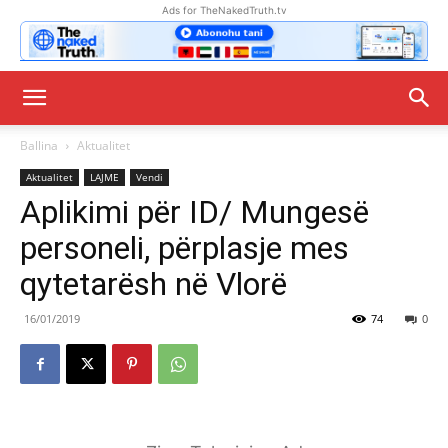
Ads for TheNakedTruth.tv
Ballina
Aktualitet
Aktualitet
LAJME
Vendi
Aplikimi për ID/ Mungesë
personeli, përplasje mes
qytetarësh në Vlorë
16/01/2019
74
0