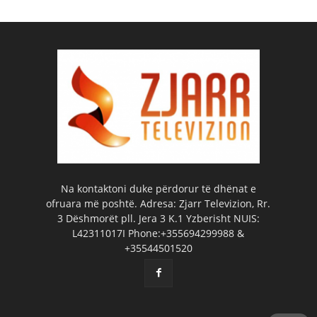
Na kontaktoni duke përdorur të dhënat e
ofruara më poshtë. Adresa: Zjarr Televizion, Rr.
3 Dëshmorët pll. Jera 3 K.1 Yzberisht NUIS:
L42311017I Phone:+355694299988 &
+35544501520