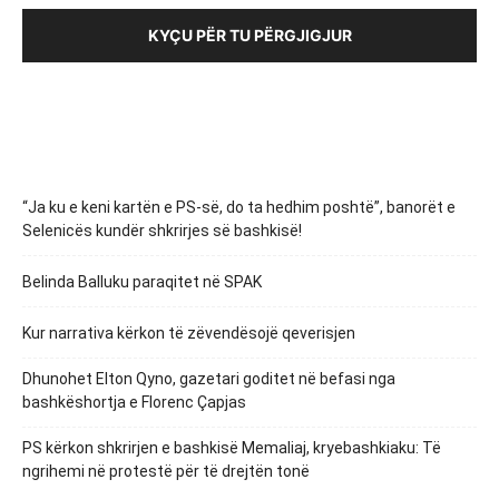
KYÇU PËR TU PËRGJIGJUR
“Ja ku e keni kartën e PS-së, do ta hedhim poshtë”, banorët e
Selenicës kundër shkrirjes së bashkisë!
Belinda Balluku paraqitet në SPAK
Kur narrativa kërkon të zëvendësojë qeverisjen
Dhunohet Elton Qyno, gazetari goditet në befasi nga
bashkëshortja e Florenc Çapjas
PS kërkon shkrirjen e bashkisë Memaliaj, kryebashkiaku: Të
ngrihemi në protestë për të drejtën tonë