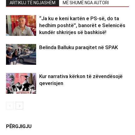
ARTIKUJ TË NGJASHËM
MË SHUMË NGA AUTORI
“Ja ku e keni kartën e PS-së, do ta
hedhim poshtë”, banorët e Selenicës
kundër shkrirjes së bashkisë!
Belinda Balluku paraqitet në SPAK
Kur narrativa kërkon të zëvendësojë
qeverisjen
PËRGJIGJU