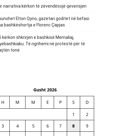
r narrativa kërkon të zëvendësojë qeverisjen
unohet Elton Qyno, gazetari goditet në befasi
a bashkëshortja e Florenc Çapjas
 kërkon shkrirjen e bashkisë Memaliaj,
yebashkiaku: Të ngrihemi në protestë për të
ejtën tonë
Gusht 2026
H
M
M
E
P
S
D
1
2
3
4
5
6
7
8
9