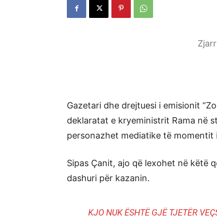
Zjar
Gazetari dhe drejtuesi i emisionit “Z
deklaratat e kryeministrit Rama në stu
personazhet mediatike të momentit 
Sipas Çanit, ajo që lexohet në këtë 
dashuri për kazanin.
KJO NUK ËSHTË GJË TJETËR VEÇS