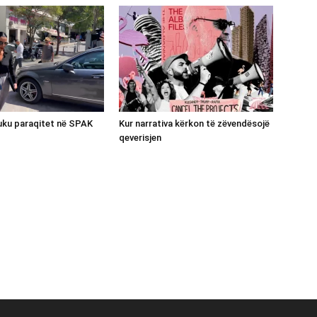
luku paraqitet në SPAK
Kur narrativa kërkon të zëvendësojë
qeverisjen