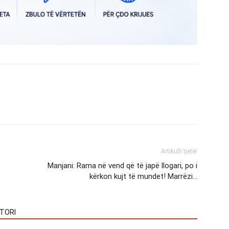
Artikulli tjetër
Manjani: Rama në vend që të japë llogari, po i
kërkon kujt të mundet! Marrëzi…
TORI