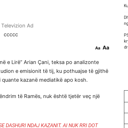
Ku
Dh
ng
r Televizion Ad
ccccc
PS
kr
Aa
dr
Aa
onë e Lirë” Arian Çani, teksa po analizonte
dion e emisionit të tij, ku pothuajse të gjithë
i quante kazanë mediatikë apo kosh.
qëndrim të Ramës, nuk është tjetër veç një
E DASHURI NDAJ KAZANIT. AI NUK RRI DOT