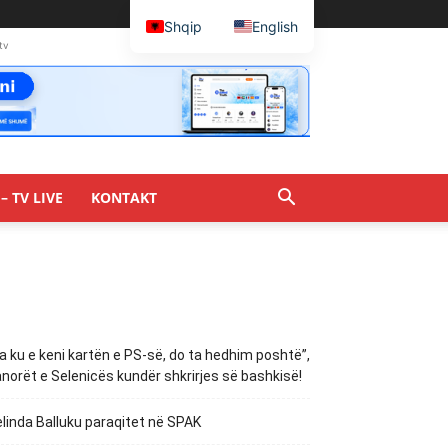
Shqip
English
tv
– TV LIVE
KONTAKT
a ku e keni kartën e PS-së, do ta hedhim poshtë”,
norët e Selenicës kundër shkrirjes së bashkisë!
linda Balluku paraqitet në SPAK