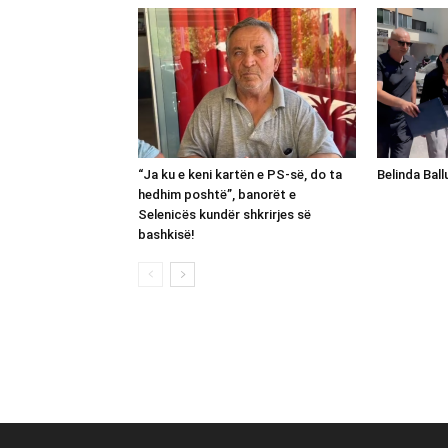
“Ja ku e keni kartën e PS-së, do ta
Belinda Bal
hedhim poshtë”, banorët e
Selenicës kundër shkrirjes së
bashkisë!