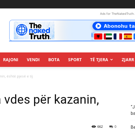
Ads for TheNakedTruth.
RAJONI
VENDI
BOTA
SPORT
TË TJERA
ZJARR 
n, është pjesë e tij
 vdes për kazanin,
“J
ba
662
0
Be