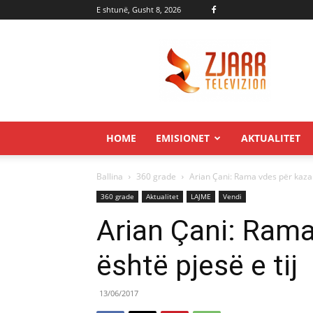
E shtunë, Gusht 8, 2026
Zjarr.tv
HOME
EMISIONET
AKTUALITET
Ballina
360 grade
Arian Çani: Rama vdes për kazani
360 grade
Aktualitet
LAJME
Vendi
Arian Çani: Rama
është pjesë e tij
13/06/2017