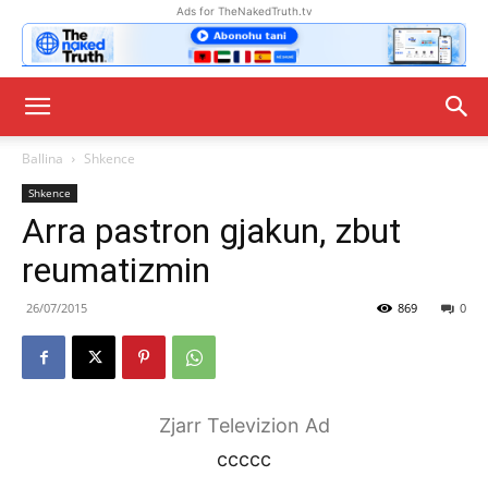
Ads for TheNakedTruth.tv
Ballina
Shkence
Shkence
Arra pastron gjakun, zbut
reumatizmin
26/07/2015
869
0
Zjarr Televizion Ad
ccccc