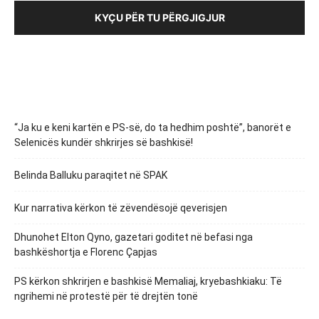
KYÇU PËR TU PËRGJIGJUR
“Ja ku e keni kartën e PS-së, do ta hedhim poshtë”, banorët e
Selenicës kundër shkrirjes së bashkisë!
Belinda Balluku paraqitet në SPAK
Kur narrativa kërkon të zëvendësojë qeverisjen
Dhunohet Elton Qyno, gazetari goditet në befasi nga
bashkëshortja e Florenc Çapjas
PS kërkon shkrirjen e bashkisë Memaliaj, kryebashkiaku: Të
ngrihemi në protestë për të drejtën tonë