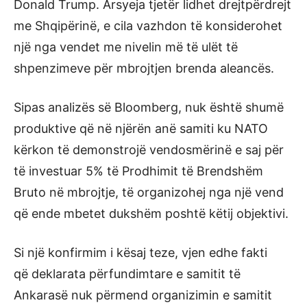
Donald Trump. Arsyeja tjetër lidhet drejtpërdrejt
me Shqipërinë, e cila vazhdon të konsiderohet
një nga vendet me nivelin më të ulët të
shpenzimeve për mbrojtjen brenda aleancës.
Sipas analizës së Bloomberg, nuk është shumë
produktive që në njërën anë samiti ku NATO
kërkon të demonstrojë vendosmërinë e saj për
të investuar 5% të Prodhimit të Brendshëm
Bruto në mbrojtje, të organizohej nga një vend
që ende mbetet dukshëm poshtë këtij objektivi.
Si një konfirmim i kësaj teze, vjen edhe fakti
që deklarata përfundimtare e samitit të
Ankarasë nuk përmend organizimin e samitit