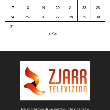
17
18
19
20
21
22
23
24
25
26
27
28
29
30
31
« Kor
Na kontaktoni duke përdorur të dhënat e