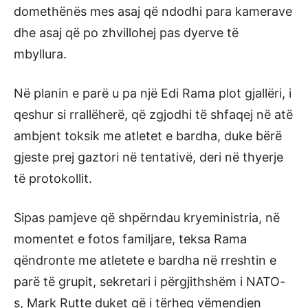
domethënës mes asaj që ndodhi para kamerave
dhe asaj që po zhvillohej pas dyerve të
mbyllura.
Në planin e parë u pa një Edi Rama plot gjallëri, i
qeshur si rrallëherë, që zgjodhi të shfaqej në atë
ambjent toksik me atletet e bardha, duke bërë
gjeste prej gaztori në tentativë, deri në thyerje
të protokollit.
Sipas pamjeve që shpërndau kryeministria, në
momentet e fotos familjare, teksa Rama
qëndronte me atletete e bardha në rreshtin e
parë të grupit, sekretari i përgjithshëm i NATO-
s, Mark Rutte duket që i tërheq vëmendjen