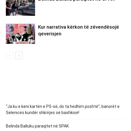
Kur narrativa kërkon të zëvendësojë
qeverisjen
“Ja ku e keni kartën e PS-së, do ta hedhim poshtë”, banorët e
Selenicës kundër shkrirjes së bashkisë!
Belinda Balluku paraqitet në SPAK