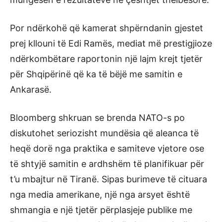
Por ndërkohë që kamerat shpërndanin gjestet
prej kllouni të Edi Ramës, mediat më prestigjioze
ndërkombëtare raportonin një lajm krejt tjetër
për Shqipërinë që ka të bëjë me samitin e
Ankarasë.
Bloomberg
shkruan se brenda NATO-s po
diskutohet seriozisht mundësia që aleanca të
heqë dorë nga praktika e samiteve vjetore ose
të shtyjë samitin e ardhshëm të planifikuar për
t’u mbajtur në Tiranë. Sipas burimeve të cituara
nga media amerikane, një nga arsyet është
shmangia e një tjetër përplasjeje publike me