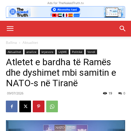
Ads for TheNakedTruth.tv
Ballina
Aktualitet
Aktualitet
analize
kryesore
LAJME
Politikë
Vendi
Atletet e bardha të Ramës
dhe dyshimet mbi samitin e
NATO-s në Tiranë
09/07/2026
19
0