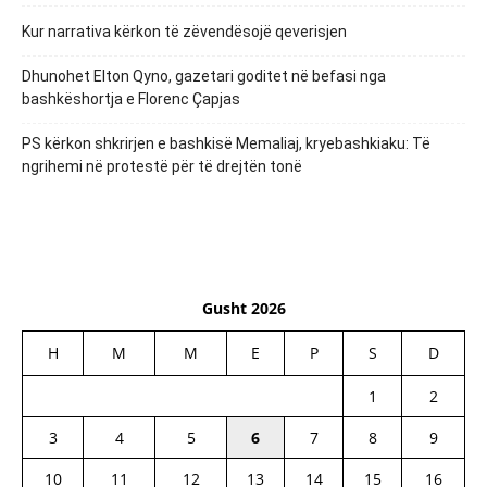
Kur narrativa kërkon të zëvendësojë qeverisjen
Dhunohet Elton Qyno, gazetari goditet në befasi nga
bashkëshortja e Florenc Çapjas
PS kërkon shkrirjen e bashkisë Memaliaj, kryebashkiaku: Të
ngrihemi në protestë për të drejtën tonë
Gusht 2026
H
M
M
E
P
S
D
1
2
3
4
5
6
7
8
9
10
11
12
13
14
15
16