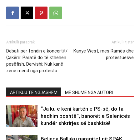
Artikulli paraprak
Artikulli tjetër
Debati për fondin e koncertit/
Kanye West, mes Ramës dhe
Çakërri: Paratë do të kthehen
protestuesve
pesëfish, Dervishi: Nuk kanë
zënë mend nga protesta
ARTIKUJ TË NGJASHËM
MË SHUMË NGA AUTORI
“Ja ku e keni kartën e PS-së, do ta
hedhim poshtë”, banorët e Selenicës
kundër shkrirjes së bashkisë!
Belinda Balluku paraqitet në SPAK