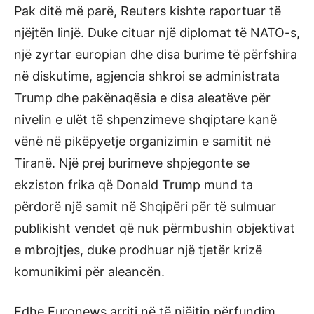
Pak ditë më parë, Reuters kishte raportuar të
njëjtën linjë. Duke cituar një diplomat të NATO-s,
një zyrtar europian dhe disa burime të përfshira
në diskutime, agjencia shkroi se administrata
Trump dhe pakënaqësia e disa aleatëve për
nivelin e ulët të shpenzimeve shqiptare kanë
vënë në pikëpyetje organizimin e samitit në
Tiranë. Një prej burimeve shpjegonte se
ekziston frika që Donald Trump mund ta
përdorë një samit në Shqipëri për të sulmuar
publikisht vendet që nuk përmbushin objektivat
e mbrojtjes, duke prodhuar një tjetër krizë
komunikimi për aleancën.
Edhe Euronews arriti në të njëjtin përfundim.