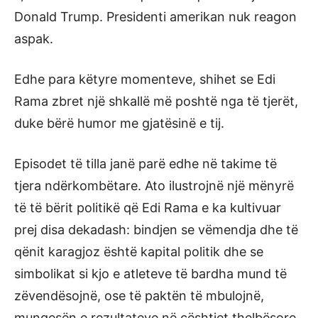
Donald Trump. Presidenti amerikan nuk reagon
aspak.
Edhe para këtyre momenteve, shihet se Edi
Rama zbret një shkallë më poshtë nga të tjerët,
duke bërë humor me gjatësinë e tij.
Episodet të tilla janë parë edhe në takime të
tjera ndërkombëtare. Ato ilustrojnë një mënyrë
të të bërit politikë që Edi Rama e ka kultivuar
prej disa dekadash: bindjen se vëmendja dhe të
qënit karagjoz është kapital politik dhe se
simbolikat si kjo e atleteve të bardha mund të
zëvendësojnë, ose të paktën të mbulojnë,
mungesën e rezultateve në çështjet thelbësore.