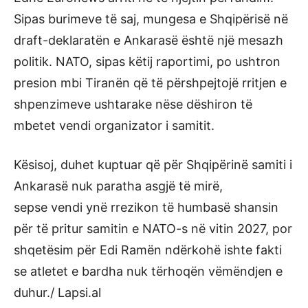
Sipas burimeve të saj, mungesa e Shqipërisë në
draft-deklaratën e Ankarasë është një mesazh
politik. NATO, sipas këtij raportimi, po ushtron
presion mbi Tiranën që të përshpejtojë rritjen e
shpenzimeve ushtarake nëse dëshiron të
mbetet vendi organizator i samitit.
Kësisoj, duhet kuptuar që për Shqipërinë samiti i
Ankarasë nuk paratha asgjë të mirë,
sepse vendi ynë rrezikon të humbasë shansin
për të pritur samitin e NATO-s në vitin 2027, por
shqetësim për Edi Ramën ndërkohë ishte fakti
se atletet e bardha nuk tërhoqën vëmëndjen e
duhur./ Lapsi.al