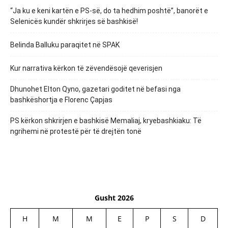
“Ja ku e keni kartën e PS-së, do ta hedhim poshtë”, banorët e
Selenicës kundër shkrirjes së bashkisë!
Belinda Balluku paraqitet në SPAK
Kur narrativa kërkon të zëvendësojë qeverisjen
Dhunohet Elton Qyno, gazetari goditet në befasi nga
bashkëshortja e Florenc Çapjas
PS kërkon shkrirjen e bashkisë Memaliaj, kryebashkiaku: Të
ngrihemi në protestë për të drejtën tonë
Gusht 2026
H
M
M
E
P
S
D