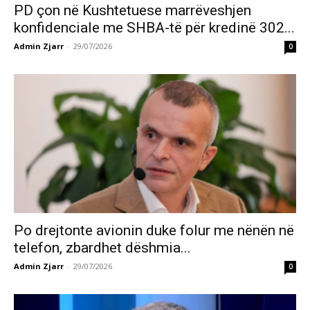
PD çon në Kushtetuese marrëveshjen
konfidenciale me SHBA-të për kredinë 302...
Admin Zjarr
-
29/07/2026
0
Po drejtonte avionin duke folur me nënën në
telefon, zbardhet dëshmia...
Admin Zjarr
-
29/07/2026
0