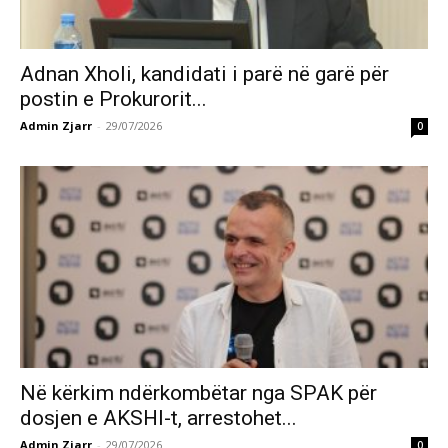
Adnan Xholi, kandidati i parë në garë për
postin e Prokurorit...
Admin Zjarr
-
29/07/2026
0
Në kërkim ndërkombëtar nga SPAK për
dosjen e AKSHI-t, arrestohet...
Admin Zjarr
-
29/07/2026
0