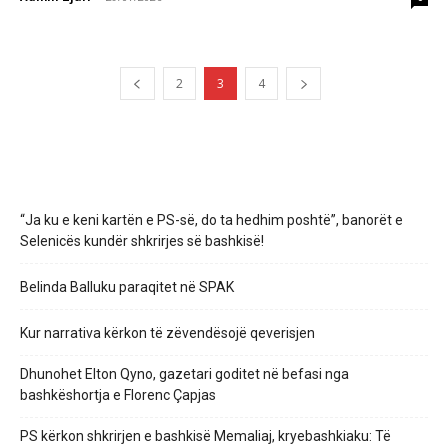
2
3
4
“Ja ku e keni kartën e PS-së, do ta hedhim poshtë”, banorët e
Selenicës kundër shkrirjes së bashkisë!
Belinda Balluku paraqitet në SPAK
Kur narrativa kërkon të zëvendësojë qeverisjen
Dhunohet Elton Qyno, gazetari goditet në befasi nga
bashkëshortja e Florenc Çapjas
PS kërkon shkrirjen e bashkisë Memaliaj, kryebashkiaku: Të