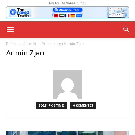
Ads for TheNakedTruth.tv
Ballina
Autorët
Postime nga Admin Zjarr
Admin Zjarr
20621 POSTIME
0 KOMENTET