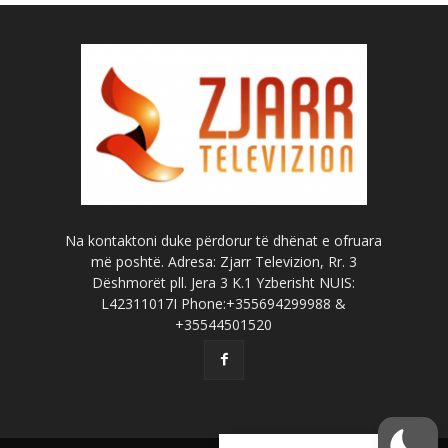
Na kontaktoni duke përdorur të dhënat e ofruara
më poshtë. Adresa: Zjarr Televizion, Rr. 3
Dëshmorët pll. Jera 3 K.1 Yzberisht NUIS:
L42311017I Phone:+355694299988 &
+35544501520