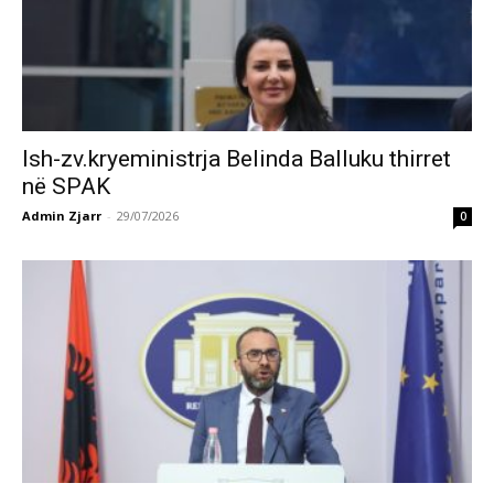
Ish-zv.kryeministrja Belinda Balluku thirret
në SPAK
Admin Zjarr
-
29/07/2026
0