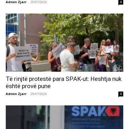
Admin Zjarr
-
29/07/2026
0
Të rinjtë protestë para SPAK-ut: Heshtja nuk
është provë pune
Admin Zjarr
-
29/07/2026
0