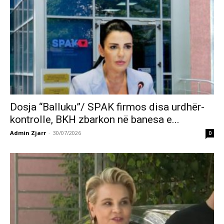
Dosja “Balluku”/ SPAK firmos disa urdhër-
kontrolle, BKH zbarkon në banesa e...
Admin Zjarr
-
30/07/2026
0