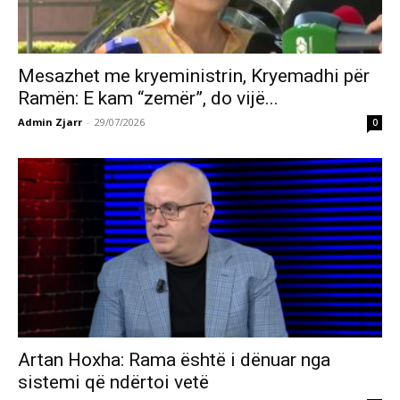
Mesazhet me kryeministrin, Kryemadhi për
Ramën: E kam “zemër”, do vijë...
Admin Zjarr
-
29/07/2026
0
Artan Hoxha: Rama është i dënuar nga
sistemi që ndërtoi vetë