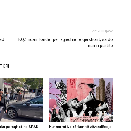
Artikulli tjetër
LGJ
KQZ ndan fondet për zgjedhjet e qershorit, sa do
marrin partitë
TORI
luku paraqitet në SPAK
Kur narrativa kërkon të zëvendësojë