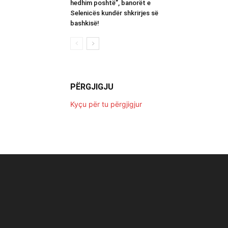
hedhim poshtë”, banorët e
Selenicës kundër shkrirjes së
bashkisë!
PËRGJIGJU
Kyçu për tu përgjigjur