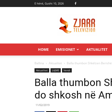
E hënë, Gusht 10, 2026
Zjarr.tv
HOME
EMISIONET
AKTUALITET
Ballina
Aktualitet
Balla thumbon Shkëlzen Berishë
Aktualitet
LAJME
Vendi
Balla thumbon Sh
do shkosh në Am
11/02/2019