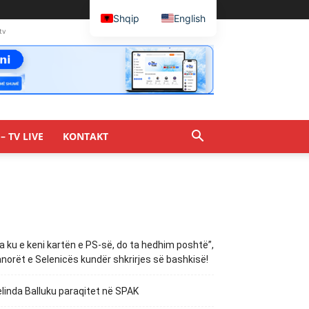
Shqip
English
tv
– TV LIVE
KONTAKT
a ku e keni kartën e PS-së, do ta hedhim poshtë”,
norët e Selenicës kundër shkrirjes së bashkisë!
linda Balluku paraqitet në SPAK