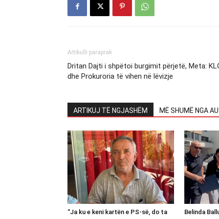
Artikulli paraprak
Dritan Dajti i shpëtoi burgimit përjetë, Meta: K
dhe Prokuroria të vihen në lëvizje
ARTIKUJ TË NGJASHËM
MË SHUMË NGA AU
“Ja ku e keni kartën e PS-së, do ta
Belinda Bal