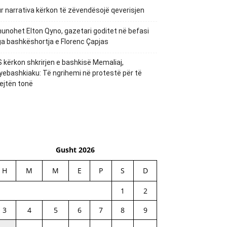
r narrativa kërkon të zëvendësojë qeverisjen
unohet Elton Qyno, gazetari goditet në befasi
a bashkëshortja e Florenc Çapjas
 kërkon shkrirjen e bashkisë Memaliaj,
yebashkiaku: Të ngrihemi në protestë për të
ejtën tonë
Gusht 2026
H
M
M
E
P
S
D
1
2
3
4
5
6
7
8
9