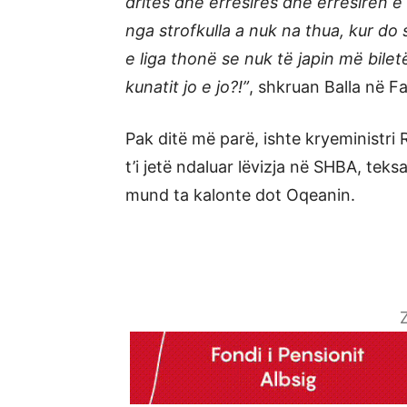
dritës dhe errësirës dhe errësirën e
nga strofkulla a nuk na thua, kur d
e liga thonë se nuk të japin më bile
kunatit jo e jo?!”
, shkruan Balla në F
Pak ditë më parë, ishte kryeministr
t’i jetë ndaluar lëvizja në SHBA, teks
mund ta kalonte dot Oqeanin.
Z