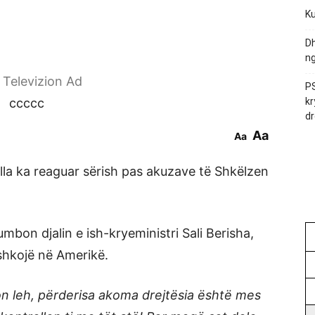
Ku
Dh
ng
r Televizion Ad
PS
ccccc
kr
dr
Aa
Aa
alla ka reaguar sërish pas akuzave të Shkëlzen
mbon djalin e ish-kryeministri Sali Berisha,
shkojë në Amerikë.
on leh, përderisa akoma drejtësia është mes