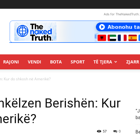
Ads for TheNakedTruth.
RAJONI
VENDI
BOTA
SPORT
TË TJERA
ZJARR 
n: Kur do shkosh në Amerikë?
këlzen Berishën: Kur
“J
erikë?
ba
57
0
Be