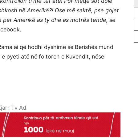
 kontrollon ti me tët atë! Por meqë sot dole
o shkosh në Amerikë?! Ose më saktë, pse gojet
të për Amerikë as ty dhe as motrës tende, se
acebook.
i Rama ai që hodhi dyshime se Berishës mund
a e pyeti atë në foltoren e Kuvendit, nëse
jarr Tv Ad