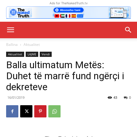
Ads for TheNakedTruth.tv
Ballina
Aktualitet
Aktualitet
LAJME
Vendi
Balla ultimatum Metës:
Duhet të marrë fund ngërçi i
dekreteve
16/01/2019
43
0