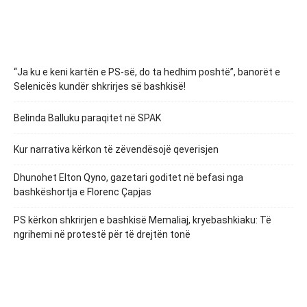
“Ja ku e keni kartën e PS-së, do ta hedhim poshtë”, banorët e
Selenicës kundër shkrirjes së bashkisë!
Belinda Balluku paraqitet në SPAK
Kur narrativa kërkon të zëvendësojë qeverisjen
Dhunohet Elton Qyno, gazetari goditet në befasi nga
bashkëshortja e Florenc Çapjas
PS kërkon shkrirjen e bashkisë Memaliaj, kryebashkiaku: Të
ngrihemi në protestë për të drejtën tonë