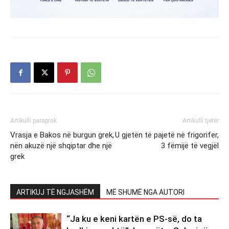
Artikulli paraprak
Artikulli tjetër
Vrasja e Bakos në burgun grek,
U gjetën të pajetë në frigorifer,
nën akuzë një shqiptar dhe një
3 fëmijë të vegjël
grek
ARTIKUJ TË NGJASHËM
MË SHUMË NGA AUTORI
“Ja ku e keni kartën e PS-së, do ta