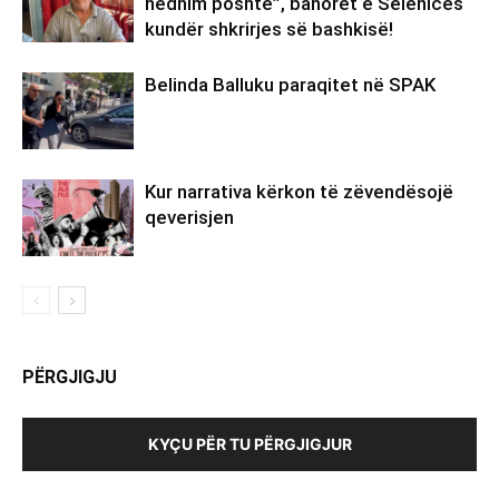
hedhim poshtë”, banorët e Selenicës
kundër shkrirjes së bashkisë!
Belinda Balluku paraqitet në SPAK
Kur narrativa kërkon të zëvendësojë
qeverisjen
PËRGJIGJU
KYÇU PËR TU PËRGJIGJUR