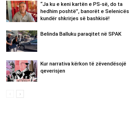
“Ja ku e keni kartën e PS-së, do ta
hedhim poshtë”, banorët e Selenicës
kundër shkrirjes së bashkisë!
Belinda Balluku paraqitet në SPAK
Kur narrativa kërkon të zëvendësojë
qeverisjen