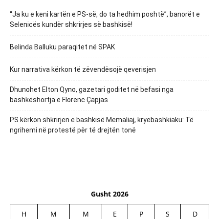
“Ja ku e keni kartën e PS-së, do ta hedhim poshtë”, banorët e
Selenicës kundër shkrirjes së bashkisë!
Belinda Balluku paraqitet në SPAK
Kur narrativa kërkon të zëvendësojë qeverisjen
Dhunohet Elton Qyno, gazetari goditet në befasi nga
bashkëshortja e Florenc Çapjas
PS kërkon shkrirjen e bashkisë Memaliaj, kryebashkiaku: Të
ngrihemi në protestë për të drejtën tonë
Gusht 2026
H
M
M
E
P
S
D