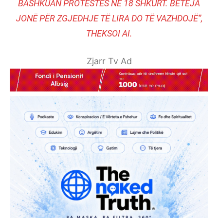
BASHKUAN PROTESTËS NË 18 SHKURT. BETEJA
JONË PËR ZGJEDHJE TË LIRA DO TË VAZHDOJË”,
THEKSOI AI.
Zjarr Tv Ad