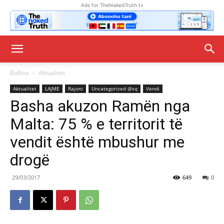
Ads for TheNakedTruth.tv
Ballina
Aktualitet
Aktualitet
LAJME
Rajoni
Uncategorized @sq
Vendi
Basha akuzon Ramën nga
Malta: 75 % e territorit të
vendit është mbushur me
drogë
29/03/2017
649
0