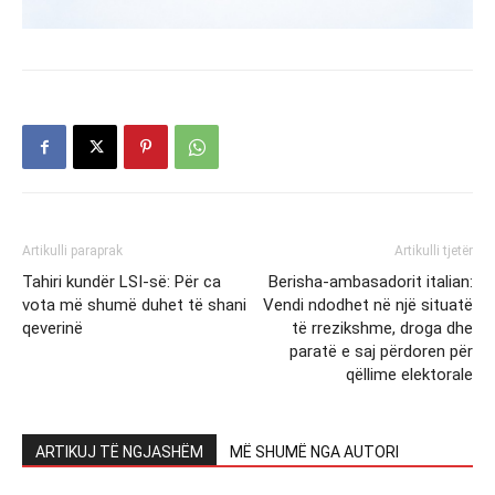
Artikulli paraprak
Artikulli tjetër
Tahiri kundër LSI-së: Për ca
Berisha-ambasadorit italian:
vota më shumë duhet të shani
Vendi ndodhet në një situatë
qeverinë
të rrezikshme, droga dhe
paratë e saj përdoren për
qëllime elektorale
ARTIKUJ TË NGJASHËM
MË SHUMË NGA AUTORI