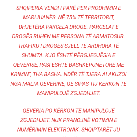
SHQIPËRIA VENDI I PARË PËR PRODHIMIN E
MARIJUANËS. NË 75% TË TERRITORIT,
DHJETËRA PARCELA DROGE. PARCELAT E
DROGËS RUHEN ME PERSONA TË ARMATOSUR.
TRAFIKU I DROGËS SJELL TË ARDHURA TË
SHUMTA. KJO ËSHTË PËRGJEGJËSIA E
QEVERISË, PASI ËSHTË BASHKËPUNËTORE ME
KRIMIN”, THA BASHA. NDËR TË TJERA AI AKUZOI
NGA MALTA QEVERINË, QË SIPAS TIJ KËRKON TË
MANIPULOJË ZGJEDHJET.
QEVERIA PO KËRKON TË MANIPULOJË
ZGJEDHJET. NUK PRANOJNË VOTIMIN E
NUMËRIMIN ELEKTRONIK. SHQIPTARËT JU