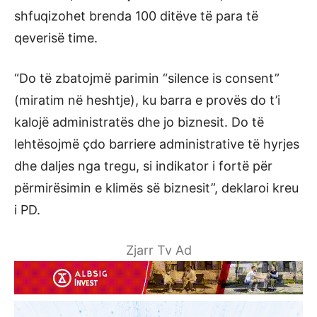
shfuqizohet brenda 100 ditëve të para të
qeverisë time.
“Do të zbatojmë parimin “silence is consent”
(miratim në heshtje), ku barra e provës do t’i
kalojë administratës dhe jo biznesit. Do të
lehtësojmë çdo barriere administrative të hyrjes
dhe daljes nga tregu, si indikator i fortë për
përmirësimin e klimës së biznesit”, deklaroi kreu
i PD.
Zjarr Tv Ad