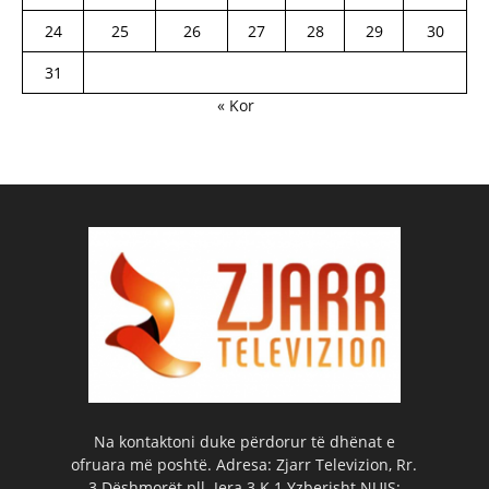
24
25
26
27
28
29
30
31
« Kor
Na kontaktoni duke përdorur të dhënat e
ofruara më poshtë. Adresa: Zjarr Televizion, Rr.
3 Dëshmorët pll. Jera 3 K.1 Yzberisht NUIS: