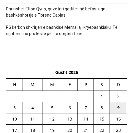
Dhunohet Elton Qyno, gazetari goditet në befasi nga
bashkëshortja e Florenc Çapjas
PS kërkon shkrirjen e bashkisë Memaliaj, kryebashkiaku: Të
ngrihemi në protestë për të drejtën tonë
Gusht 2026
H
M
M
E
P
S
D
1
2
3
4
5
6
7
8
9
10
11
12
13
14
15
16
17
18
19
20
21
22
23