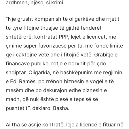
ardhmen, njësoj si krimi.
“Një grusht kompanish të oligarkëve dhe rrjetit
të tyre fitojnë thuajse të gjithë tenderët
shtetërorë, kontratat PPP, lejet e licencat, me
çmime super favorizuese për ta, me fonde limite
qe i caktojnë vete dhe i fitojnë vetë. Grabitje e
financave publike, rritje e borxhit për çdo
shqiptar. Oligarkia, në bashkëpunim me regjimin
e Edi Ramës, po rrënon biznesin e vogël e të
mesëm dhe po dekurajon edhe biznesin e
madh, që nuk është pjesë e tepsisë së
pushtetit”, deklaroi Basha.
Ai tha se asnjë kontratë, leje a licencë e fituar në