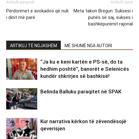
Artikulli paraprak
Artikulli tjetër
Përdorimet e avokados që nuk
Meta takon Bregun: Suksesi i
i dinit më parë
punës së saj, sukses i
bashkëpunimit rajonal
ARTIKUJ TË NGJASHËM
MË SHUMË NGA AUTORI
“Ja ku e keni kartën e PS-së, do ta
hedhim poshtë”, banorët e Selenicës
kundër shkrirjes së bashkisë!
Belinda Balluku paraqitet në SPAK
Kur narrativa kërkon të zëvendësojë
qeverisjen