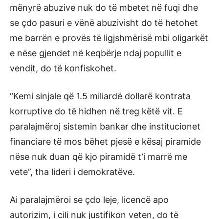
mënyrë abuzive nuk do të mbetet në fuqi dhe
se çdo pasuri e vënë abuzivisht do të hetohet
me barrën e provës të ligjshmërisë mbi oligarkët
e nëse gjendet në keqbërje ndaj popullit e
vendit, do të konfiskohet.
“Kemi sinjale që 1.5 miliardë dollarë kontrata
korruptive do të hidhen në treg këtë vit. E
paralajmëroj sistemin bankar dhe institucionet
financiare të mos bëhet pjesë e kësaj piramide
nëse nuk duan që kjo piramidë t’i marrë me
vete”, tha lideri i demokratëve.
Ai paralajmëroi se çdo leje, licencë apo
autorizim, i cili nuk justifikon veten, do të