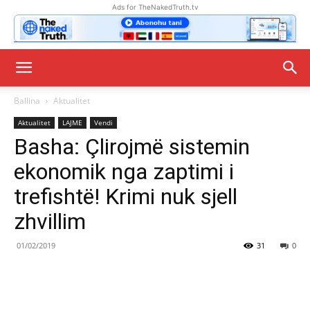
Ads for TheNakedTruth.tv
Ballina
Aktualitet
Aktualitet
LAJME
Vendi
Basha: Çlirojmë sistemin
ekonomik nga zaptimi i
trefishtë! Krimi nuk sjell
zhvillim
01/02/2019
31
0