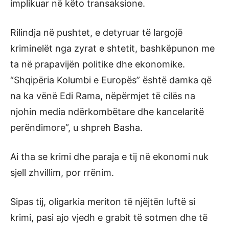
implikuar në këto transaksione.
Rilindja në pushtet, e detyruar të largojë
kriminelët nga zyrat e shtetit, bashkëpunon me
ta në prapavijën politike dhe ekonomike.
“Shqipëria Kolumbi e Europës” është damka që
na ka vënë Edi Rama, nëpërmjet të cilës na
njohin media ndërkombëtare dhe kancelaritë
perëndimore”, u shpreh Basha.
Ai tha se krimi dhe paraja e tij në ekonomi nuk
sjell zhvillim, por rrënim.
Sipas tij, oligarkia meriton të njëjtën luftë si
krimi, pasi ajo vjedh e grabit të sotmen dhe të