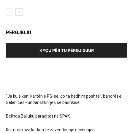
PËRGJIGJU
KYÇU PËR TU PËRGJIGJUR
“Ja ku e keni kartën e PS-së, do ta hedhim poshtë”, banorët e
Selenicës kundër shkrirjes së bashkisë!
Belinda Balluku paraqitet në SPAK
Kur narrativa kërkon të zëvendësojë qeverisjen