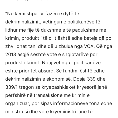
“Ne kemi shpallur fazën e dytë të
dekriminalizimit, vetingun e politikanëve të
lidhur me fije të dukshme e të padukshme me
krimin, produkt i të cilit është edhe beteja që po
zhvillohet tani dhe që u zbulua nga VOA. Që nga
2013 asgjë s’është votë e shqiptarëve por
produkt i krimit. Ndaj vetingu i politikanëve
është prioritet absurd. Së fundmi është edhe
dekriminalizimin e ekonomisë. Dosja 339 dhe
339/1 tregon se kryebashkiakët kryesorë janë
përfshirë në transaksione me krimin e
organizuar, por sipas informacioneve tona edhe
ministra si dhe vetë kryeministri janë të