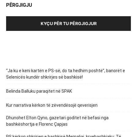
PËRGJIGJU
KYÇU PËR TU PËRGJIGJUR
“Ja ku e keni kartën e PS-së, do ta hedhim poshtë”, banorët e
Selenicës kundër shkrirjes së bashkisë!
Belinda Balluku paraqitet në SPAK
Kur narrativa kërkon të zëvendësojë qeverisjen
Dhunohet Elton Qyno, gazetari goditet në befasi nga
bashkëshortja e Florenc Çapjas
PS kërkon shkrirjen e bashkisë Memaliaj, kryebashkiaku: Të