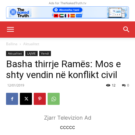
Ads for TheNakedTruth.tv
Ballina
Aktualitet
Aktualitet
LAJME
Vendi
Basha thirrje Ramës: Mos e
shty vendin në konflikt civil
12/01/2019
12
0
Zjarr Televizion Ad
ccccc