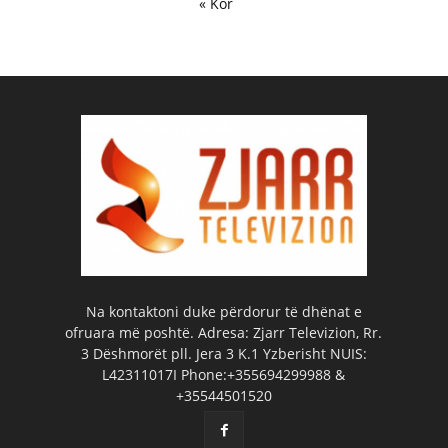
« Kor
Na kontaktoni duke përdorur të dhënat e
ofruara më poshtë. Adresa: Zjarr Televizion, Rr.
3 Dëshmorët pll. Jera 3 K.1 Yzberisht NUIS:
L42311017I Phone:+355694299988 &
+35544501520