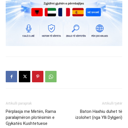
Artikulli paraprak
Artikulli tjetër
Përplasja me Metën, Rama
Baton Haxhiu duhet të
paralajmëron plotësimin e
izolohet (nga Ylli Dylgjeri)
Gjykatës Kushtetuese