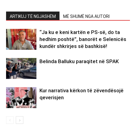
ARTIKUJ TË NGJASHËM
MË SHUMË NGA AUTORI
“Ja ku e keni kartën e PS-së, do ta
hedhim poshtë”, banorët e Selenicës
kundër shkrirjes së bashkisë!
Belinda Balluku paraqitet në SPAK
Kur narrativa kërkon të zëvendësojë
qeverisjen