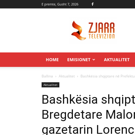
E premte, Gusht 7, 2026
Zjarr.tv
HOME
EMISIONET
AKTUALITET
Ballina
Aktualitet
Bashkësia shqiptare nē Prefektu
Aktualitet
Bashkësia shqipt
Bregdetare Malor
gazetarin Loren