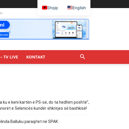
Shqip
English
tv
– TV LIVE
KONTAKT
a ku e keni kartën e PS-së, do ta hedhim poshtë”,
norët e Selenicës kundër shkrirjes së bashkisë!
linda Balluku paraqitet në SPAK