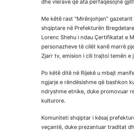
dhe vlerave qē ata përfaqësojnē gjit
Me kētē rast “Mirēnjohjen” gazetarit
shqiptare në Prefekturēn Bregdetare 
Lorenc Shehu i ndau Çertifikatat e M
personazheve të cilët kanē marrë pj
Zjarr tv, emision i cili trajtoi temën 
Po këtē ditē në Rijekë u mbajt manife
ngjarje e rëndësishme që bashkon kul
ndryshme etnike, duke promovuar re
kulturore.
Komuniteti shqiptar i kësaj prefektur
veçantë, duke prezantuar traditat d