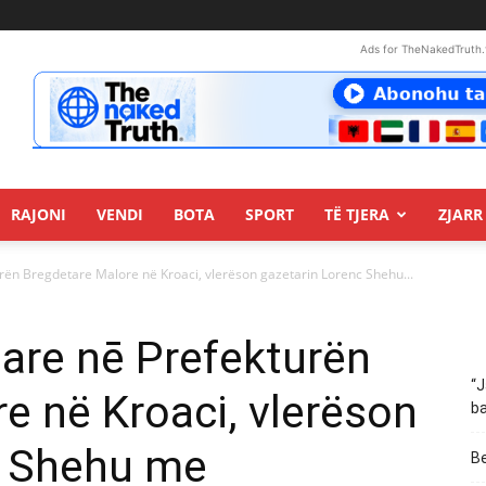
Ads for TheNakedTruth.
RAJONI
VENDI
BOTA
SPORT
TË TJERA
ZJARR 
rën Bregdetare Malore në Kroaci, vlerëson gazetarin Lorenc Shehu...
are nē Prefekturën
“J
e në Kroaci, vlerëson
ba
c Shehu me
Be