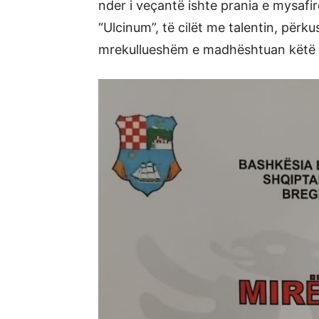
nder i veçantë ishte prania e mysafi
“Ulcinum”, të cilët me talentin, përku
mrekullueshëm e madhështuan këtë 