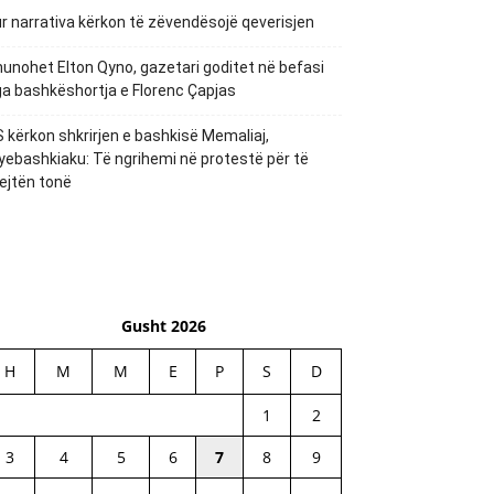
r narrativa kërkon të zëvendësojë qeverisjen
unohet Elton Qyno, gazetari goditet në befasi
a bashkëshortja e Florenc Çapjas
 kërkon shkrirjen e bashkisë Memaliaj,
yebashkiaku: Të ngrihemi në protestë për të
ejtën tonë
Gusht 2026
H
M
M
E
P
S
D
1
2
3
4
5
6
7
8
9