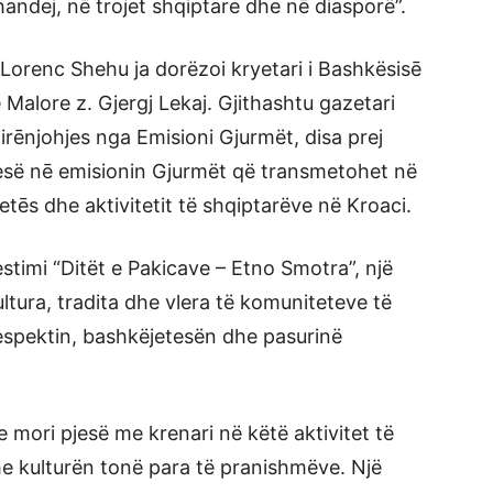
handej, nē trojet shqiptare dhe nē diasporë”.
 Lorenc Shehu ja dorëzoi kryetari i Bashkësisē
Malore z. Gjergj Lekaj. Gjithashtu gazetari
irēnjohjes nga Emisioni Gjurmët, disa prej
esë nē emisionin Gjurmët që transmetohet në
e jetēs dhe aktivitetit të shqiptarëve në Kroaci.
stimi “Ditët e Pakicave – Etno Smotra”, një
tura, tradita dhe vlera të komuniteteve të
spektin, bashkëjetesën dhe pasurinë
e mori pjesë me krenari në këtë aktivitet të
he kulturën tonë para të pranishmëve. Një