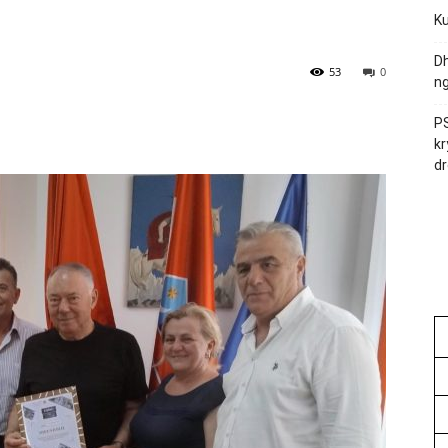
Ku
Dh
53
0
ng
PS
kr
dr