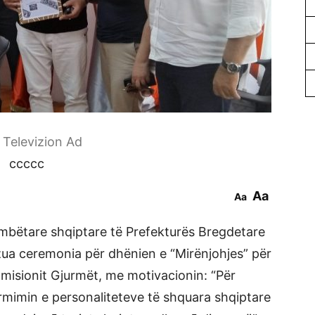
r Televizion Ad
ccccc
Aa
Aa
mbëtare shqiptare të Prefekturës Bregdetare
zua ceremonia për dhënien e “Mirënjohjes” për
Emisionit Gjurmët, me motivacionin: “Për
rmimin e personaliteteve të shquara shqiptare