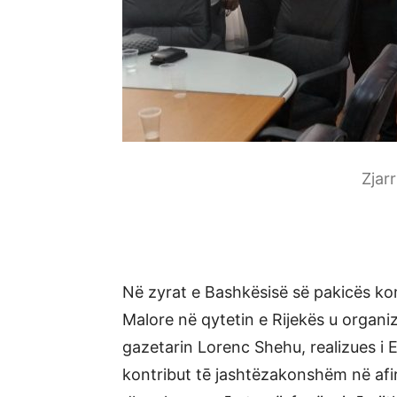
Zjar
Në zyrat e Bashkësisë së pakicës ko
Malore në qytetin e Rijekës u organi
gazetarin Lorenc Shehu, realizues i 
kontribut tē jashtëzakonshëm në afi