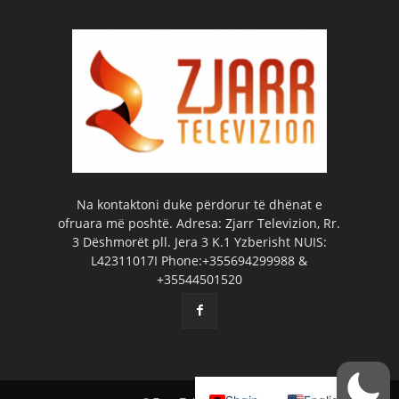
Na kontaktoni duke përdorur të dhënat e
ofruara më poshtë. Adresa: Zjarr Televizion, Rr.
3 Dëshmorët pll. Jera 3 K.1 Yzberisht NUIS:
L42311017I Phone:+355694299988 &
+35544501520