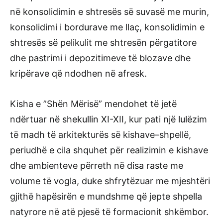
në konsolidimin e shtresës së suvasë me murin,
konsolidimi i bordurave me llaç, konsolidimin e
shtresës së pelikulit me shtresën përgatitore
dhe pastrimi i depozitimeve të blozave dhe
kripërave që ndodhen në afresk.
Kisha e ”Shën Mërisë” mendohet të jetë
ndërtuar në shekullin XI-XII, kur pati një lulëzim
të madh të arkitekturës së kishave–shpellë,
periudhë e cila shquhet për realizimin e kishave
dhe ambienteve përreth në disa raste me
volume të vogla, duke shfrytëzuar me mjeshtëri
gjithë hapësirën e mundshme që jepte shpella
natyrore në atë pjesë të formacionit shkëmbor.