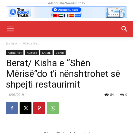
Ads for TheNakedTruth.tv
Ballina
Aktualitet
Aktualitet
Kulture
LAJME
Vendi
Berat/ Kisha e “Shën
Mërisë”do t’i nënshtrohet së
shpejti restaurimit
16/01/2019
84
0