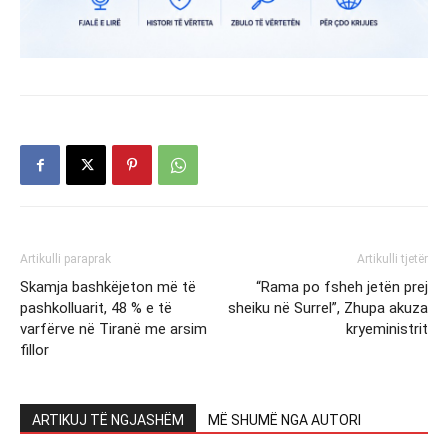
Artikulli paraprak
Artikulli tjetër
Skamja bashkëjeton më të
“Rama po fsheh jetën prej
pashkolluarit, 48 % e të
sheiku në Surrel”, Zhupa akuza
varfërve në Tiranë me arsim
kryeministrit
fillor
ARTIKUJ TË NGJASHËM
MË SHUMË NGA AUTORI