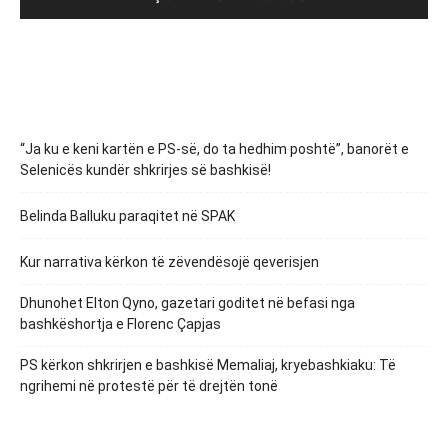
“Ja ku e keni kartën e PS-së, do ta hedhim poshtë”, banorët e
Selenicës kundër shkrirjes së bashkisë!
Belinda Balluku paraqitet në SPAK
Kur narrativa kërkon të zëvendësojë qeverisjen
Dhunohet Elton Qyno, gazetari goditet në befasi nga
bashkëshortja e Florenc Çapjas
PS kërkon shkrirjen e bashkisë Memaliaj, kryebashkiaku: Të
ngrihemi në protestë për të drejtën tonë