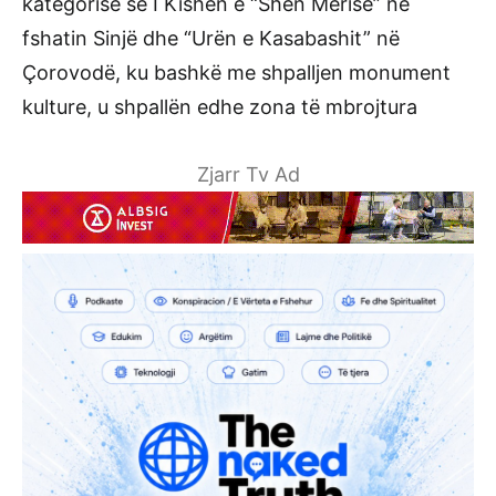
kategorisë së I Kishën e “Shën Mërisë” në
fshatin Sinjë dhe “Urën e Kasabashit” në
Çorovodë, ku bashkë me shpalljen monument
kulture, u shpallën edhe zona të mbrojtura
Zjarr Tv Ad