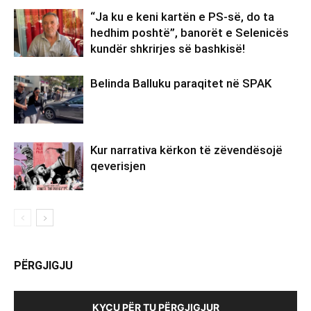
“Ja ku e keni kartën e PS-së, do ta
hedhim poshtë”, banorët e Selenicës
kundër shkrirjes së bashkisë!
Belinda Balluku paraqitet në SPAK
Kur narrativa kërkon të zëvendësojë
qeverisjen
PËRGJIGJU
KYÇU PËR TU PËRGJIGJUR