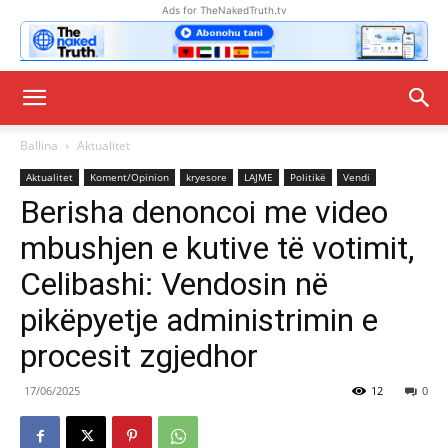
Ads for TheNakedTruth.tv
Ballina
Aktualitet
Aktualitet
Koment/Opinion
kryesore
LAJME
Politikë
Vendi
Berisha denoncoi me video
mbushjen e kutive të votimit,
Celibashi: Vendosin në
pikëpyetje administrimin e
procesit zgjedhor
17/06/2025
12
0