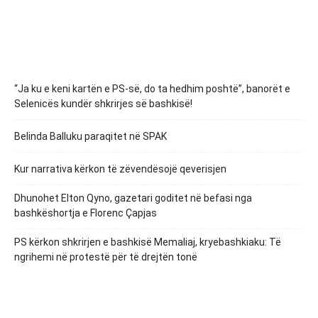
“Ja ku e keni kartën e PS-së, do ta hedhim poshtë”, banorët e
Selenicës kundër shkrirjes së bashkisë!
Belinda Balluku paraqitet në SPAK
Kur narrativa kërkon të zëvendësojë qeverisjen
Dhunohet Elton Qyno, gazetari goditet në befasi nga
bashkëshortja e Florenc Çapjas
PS kërkon shkrirjen e bashkisë Memaliaj, kryebashkiaku: Të
ngrihemi në protestë për të drejtën tonë