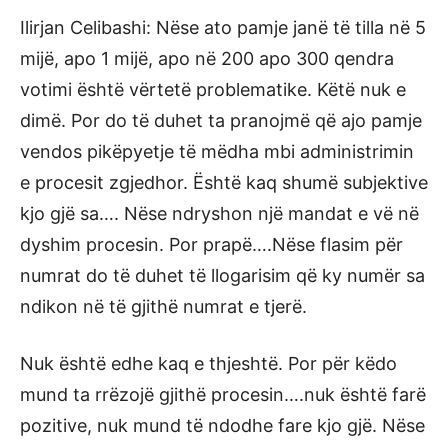
Ilirjan Celibashi: Nëse ato pamje janë të tilla në 5
mijë, apo 1 mijë, apo në 200 apo 300 qendra
votimi është vërtetë problematike. Këtë nuk e
dimë. Por do të duhet ta pranojmë që ajo pamje
vendos pikëpyetje të mëdha mbi administrimin
e procesit zgjedhor. Është kaq shumë subjektive
kjo gjë sa…. Nëse ndryshon një mandat e vë në
dyshim procesin. Por prapë….Nëse flasim për
numrat do të duhet të llogarisim që ky numër sa
ndikon në të gjithë numrat e tjerë.
Nuk është edhe kaq e thjeshtë. Por për këdo
mund ta rrëzojë gjithë procesin….nuk është farë
pozitive, nuk mund të ndodhe fare kjo gjë. Nëse