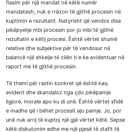
flasim për një mandat në këtë numër
mandatesh, nuk e rrëzon të gjithë procesin në
kuptimin e rezultatit. Natyrisht që vendos disa
pikëpyetje mbi procesin por jo mbi të gjithë
rezultatin e këtij procesi. Është vërtet shumë
relative dhe subjektive për të vendosur në
balancë një shkelje të cilën ti e ke evidentuar në
raport me të gjithë procesin.
Të themi për rastin konkret që është kaq
evident dhe skandaloz nga çdo pikëpamje
ligjore, morale apo ku di unë. Është vërtet sfidë
e madhe që i bëhet procesit ajo pamje. Jo, por
unë nuk arrij të kuptoj një gjë vërtet këtë. Sepse
këtë diskutonim edhe me një pjesë të stafit të