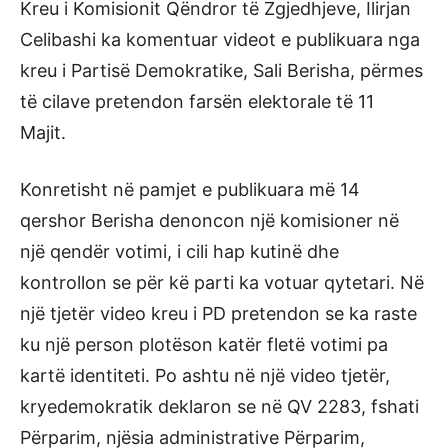
Kreu i Komisionit Qëndror të Zgjedhjeve, Ilirjan
Celibashi ka komentuar videot e publikuara nga
kreu i Partisë Demokratike, Sali Berisha, përmes
të cilave pretendon farsën elektorale të 11
Majit.
Konretisht në pamjet e publikuara më 14
qershor Berisha denoncon një komisioner në
një qendër votimi, i cili hap kutinë dhe
kontrollon se për kë parti ka votuar qytetari. Në
një tjetër video kreu i PD pretendon se ka raste
ku një person plotëson katër fletë votimi pa
kartë identiteti. Po ashtu në një video tjetër,
kryedemokratik deklaron se në QV 2283, fshati
Përparim, njësia administrative Përparim,