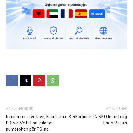
Artikulli paraprak
Artikulli tjetër
Rinumërimi i votave, kandidati i
Kërkoi lirinë, GJKKO lë në burg
PD-së: Votat pa vulë po
Erion Veliajn
numërohen për PS-në