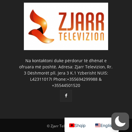
Na kontaktoni duke përdorur të dhënat e
ofruara më poshtë. Adresa: Zjarr Televizion, Rr.
3 Dëshmorët pll. Jera 3 K.1 Yzberisht NUIS:
L42311017I Phone:+355694299988 &
+35544501520
Shqip
English
© Zjarr Televizion 2026