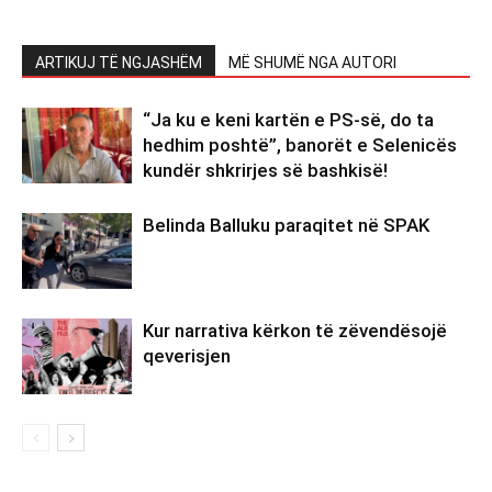
ARTIKUJ TË NGJASHËM
MË SHUMË NGA AUTORI
“Ja ku e keni kartën e PS-së, do ta
hedhim poshtë”, banorët e Selenicës
kundër shkrirjes së bashkisë!
Belinda Balluku paraqitet në SPAK
Kur narrativa kërkon të zëvendësojë
qeverisjen