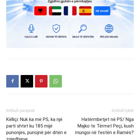
Artikulli paraprak
Artikulli tjetër
Këlliçi: Nuk ka më PS, ka një
Hatërmbetjet në PS/ Nga
parti shtet ku 185 mijë
Majko te Tërmet Peçi, kush
punonjës, punojnë për ditën e
mungoi në festën e Ramës?
zgjedhjeve