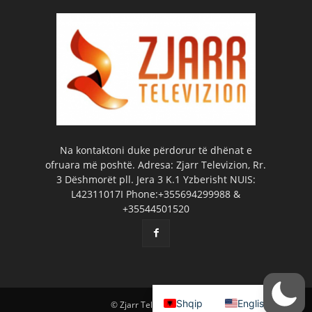
Na kontaktoni duke përdorur të dhënat e
ofruara më poshtë. Adresa: Zjarr Televizion, Rr.
3 Dëshmorët pll. Jera 3 K.1 Yzberisht NUIS:
L42311017I Phone:+355694299988 &
+35544501520
Shqip
English
© Zjarr Televizion 2026