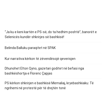
“Ja ku e keni kartën e PS-së, do ta hedhim poshtë”, banorët e
Selenicës kundër shkrirjes së bashkisë!
Belinda Balluku paraqitet në SPAK
Kur narrativa kërkon të zëvendësojë qeverisjen
Dhunohet Elton Qyno, gazetari goditet në befasi nga
bashkëshortja e Florenc Çapjas
PS kërkon shkrirjen e bashkisë Memaliaj, kryebashkiaku: Të
ngrihemi në protestë për të drejtën tonë