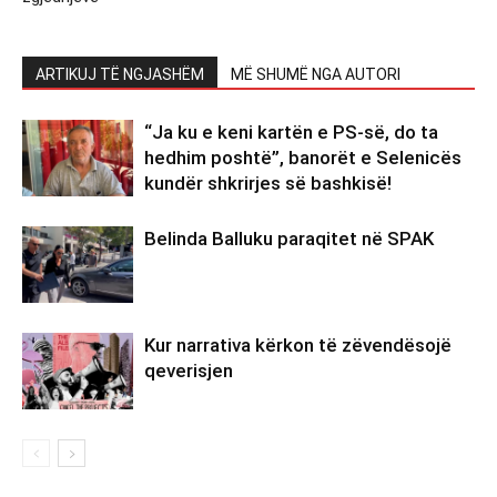
ARTIKUJ TË NGJASHËM
MË SHUMË NGA AUTORI
“Ja ku e keni kartën e PS-së, do ta
hedhim poshtë”, banorët e Selenicës
kundër shkrirjes së bashkisë!
Belinda Balluku paraqitet në SPAK
Kur narrativa kërkon të zëvendësojë
qeverisjen