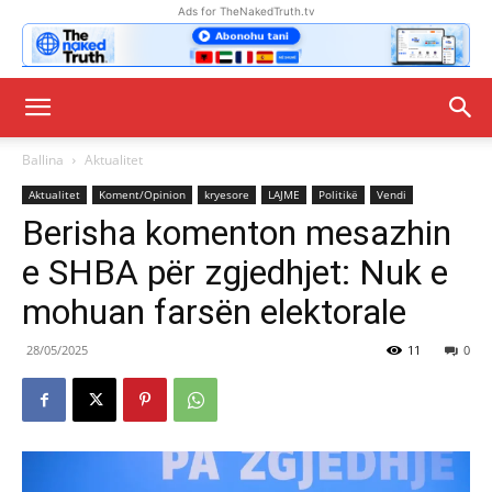
Ads for TheNakedTruth.tv
Ballina
Aktualitet
Aktualitet
Koment/Opinion
kryesore
LAJME
Politikë
Vendi
Berisha komenton mesazhin
e SHBA për zgjedhjet: Nuk e
mohuan farsën elektorale
28/05/2025
11
0