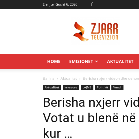
E enjte, Gusht 6, 2026
Zjarr.tv
HOME
EMISIONET
AKTUALITET
Ballina
Aktualitet
Berisha nxjerr videon dhe denonc
Aktualitet
kryesore
LAJME
Politikë
Vendi
Berisha nxjerr v
Votat u blenë në
kur …