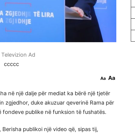
r Televizion Ad
ccccc
Aa
Aa
ha në një dalje për mediat ka bërë një tjetër
in zgjedhor, duke akuzuar qeverinë Rama për
 fondeve publike në funksion të fushatës.
 Berisha publikoi një video që, sipas tij,