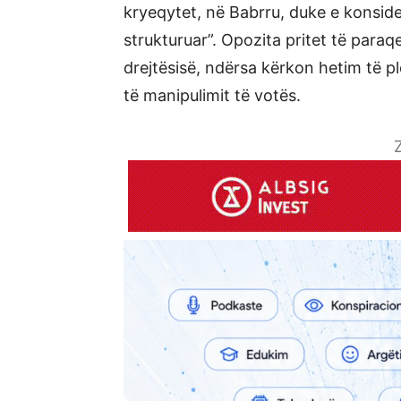
kryeqytet, në Babrru, duke e konsider
strukturuar”. Opozita pritet të paraq
drejtësisë, ndërsa kërkon hetim të p
të manipulimit të votës.
Z