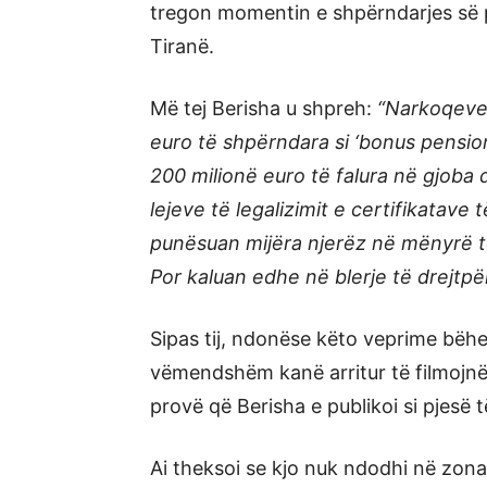
tregon momentin e shpërndarjes së 
Tiranë.
Më tej Berisha u shpreh:
“Narkoqever
euro të shpërndara si ‘bonus pensio
200 milionë euro të falura në gjoba
lejeve të legalizimit e certifikatave
punësuan mijëra njerëz në mënyrë t
Por kaluan edhe në blerje të drejtpë
Sipas tij, ndonëse këto veprime bëhe
vëmendshëm kanë arritur të filmojn
provë që Berisha e publikoi si pjesë 
Ai theksoi se kjo nuk ndodhi në zona 