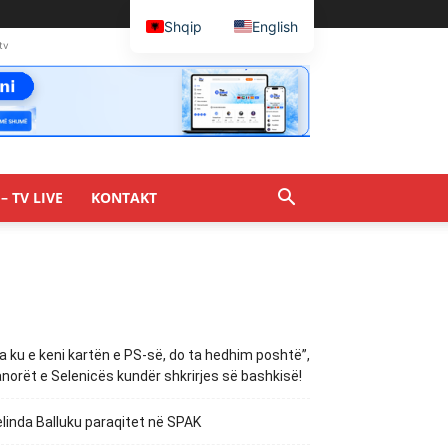
Shqip
English
tv
– TV LIVE
KONTAKT
a ku e keni kartën e PS-së, do ta hedhim poshtë”,
norët e Selenicës kundër shkrirjes së bashkisë!
linda Balluku paraqitet në SPAK