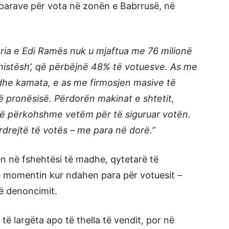
parave për vota në zonën e Babrrusë, në
ia e Edi Ramës nuk u mjaftua me 76 milionë
nistësh’, që përbëjnë 48% të votuesve. As me
 dhe kamata, e as me firmosjen masive të
 të pronësisë. Përdorën makinat e shtetit,
ë përkohshme vetëm për të siguruar votën.
rdrejtë të votës – me para në dorë.”
n në fshehtësi të madhe, qytetarë të
ë momentin kur ndahen para për votuesit –
të denoncimit.
të largëta apo të thella të vendit, por në