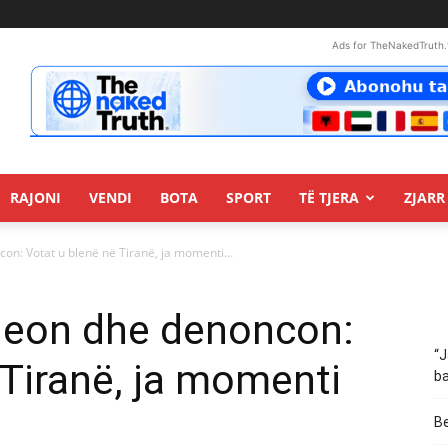
Ads for TheNakedTruth.
RAJONI
VENDI
BOTA
SPORT
TË TJERA
ZJARR 
on: Votat u blenë në Tiranë, ja momenti...
ideon dhe denoncon:
“J
 Tiranë, ja momenti
ba
Be