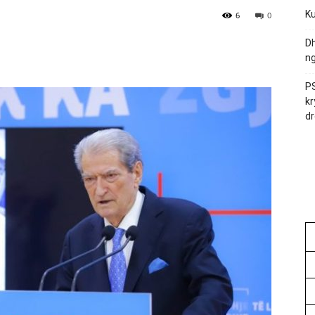
Ku
6
0
Dh
ng
PS
kr
dr