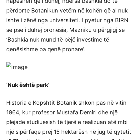
hapësirën që i duhej, ndërsa bashkia do të
përdorte Botanikun vetëm në kohën që ai nuk
ishte i zënë nga universiteti. I pyetur nga BIRN
se pse i duhej pronësia, Mazniku u përgjigj se
‘Bashkia nuk mund të bëjë investime të
qenësishme pa qenë pronare’.
‘Nuk është park’
Historia e Kopshtit Botanik shkon pas në vitin
1964, kur profesor Mustafa Demiri dhe një
plejadë studiuesish të tjerë e realizuan atë mbi
një sipërfaqe prej 15 hektarësh në jug të qytetit