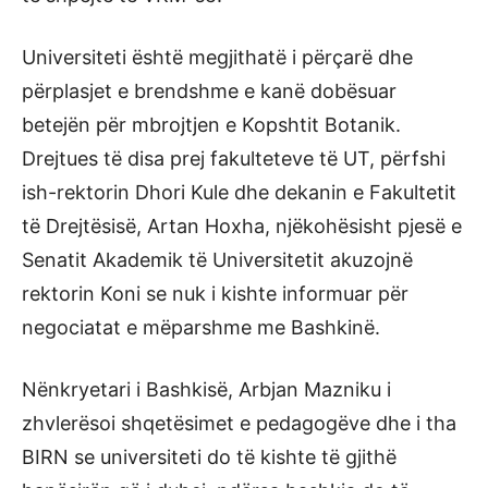
Universiteti është megjithatë i përçarë dhe
përplasjet e brendshme e kanë dobësuar
betejën për mbrojtjen e Kopshtit Botanik.
Drejtues të disa prej fakulteteve të UT, përfshi
ish-rektorin Dhori Kule dhe dekanin e Fakultetit
të Drejtësisë, Artan Hoxha, njëkohësisht pjesë e
Senatit Akademik të Universitetit akuzojnë
rektorin Koni se nuk i kishte informuar për
negociatat e mëparshme me Bashkinë.
Nënkryetari i Bashkisë, Arbjan Mazniku i
zhvlerësoi shqetësimet e pedagogëve dhe i tha
BIRN se universiteti do të kishte të gjithë