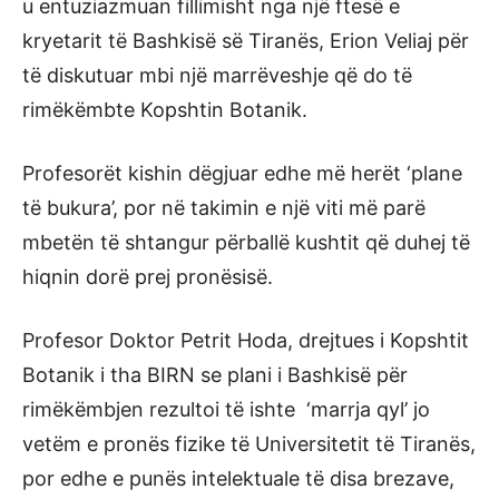
u entuziazmuan fillimisht nga një ftesë e
kryetarit të Bashkisë së Tiranës, Erion Veliaj për
të diskutuar mbi një marrëveshje që do të
rimëkëmbte Kopshtin Botanik.
Profesorët kishin dëgjuar edhe më herët ‘plane
të bukura’, por në takimin e një viti më parë
mbetën të shtangur përballë kushtit që duhej të
hiqnin dorë prej pronësisë.
Profesor Doktor Petrit Hoda, drejtues i Kopshtit
Botanik i tha BIRN se plani i Bashkisë për
rimëkëmbjen rezultoi të ishte ‘marrja qyl’ jo
vetëm e pronës fizike të Universitetit të Tiranës,
por edhe e punës intelektuale të disa brezave,