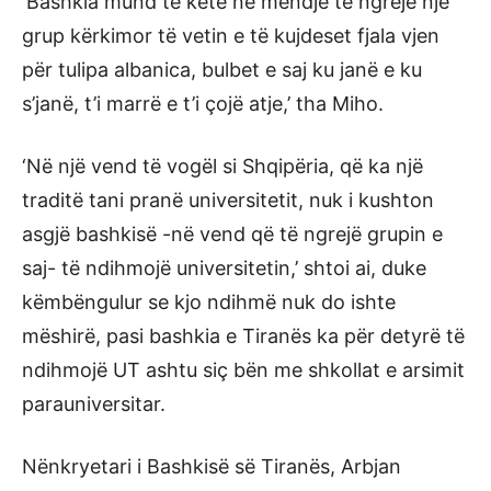
‘Bashkia mund të ketë në mendje të ngrejë një
grup kërkimor të vetin e të kujdeset fjala vjen
për tulipa albanica, bulbet e saj ku janë e ku
s’janë, t’i marrë e t’i çojë atje,’ tha Miho.
‘Në një vend të vogël si Shqipëria, që ka një
traditë tani pranë universitetit, nuk i kushton
asgjë bashkisë -në vend që të ngrejë grupin e
saj- të ndihmojë universitetin,’ shtoi ai, duke
këmbëngulur se kjo ndihmë nuk do ishte
mëshirë, pasi bashkia e Tiranës ka për detyrë të
ndihmojë UT ashtu siç bën me shkollat e arsimit
parauniversitar.
Nënkryetari i Bashkisë së Tiranës, Arbjan