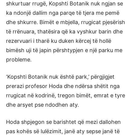
shkurtuar rrugë, Kopshti Botanik nuk ngjan se
ka ndonjë dallim nga parqe të tjera me pemë
dhe shkurre. Bimët e mbjella, rrugicat pjesërish
të rrënuara, thatësira që ka vyshkur barin dhe
rezervuari i tharë ku duken kërcej të hollë
bimësh uji të japin përshtypjen e një parku me
probleme.
‘Kopshti Botanik nuk është park,’ përgjigjet
prerazi profesor Hoda dhe ndërsa shëtit nga
rrugicat në kodrinë, tregon bimët, emrat e tyre
dhe arsyet pse ndodhen aty.
Hoda shpjegon se barishtet që mezi dallohen
pas kohës së lulëzimit, janë aty sepse janë të