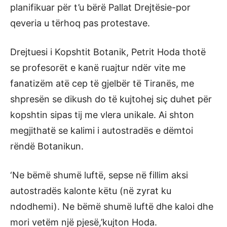
planifikuar për t’u bërë Pallat Drejtësie-por
qeveria u tërhoq pas protestave.
Drejtuesi i Kopshtit Botanik, Petrit Hoda thotë
se profesorët e kanë ruajtur ndër vite me
fanatizëm atë cep të gjelbër të Tiranës, me
shpresën se dikush do të kujtohej siç duhet për
kopshtin sipas tij me vlera unikale. Ai shton
megjithatë se kalimi i autostradës e dëmtoi
rëndë Botanikun.
‘Ne bëmë shumë luftë, sepse në fillim aksi
autostradës kalonte këtu (në zyrat ku
ndodhemi). Ne bëmë shumë luftë dhe kaloi dhe
mori vetëm një pjesë,’kujton Hoda.