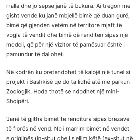
rralla dhe jo sepse janë të bukura. Ai tregon me
gisht vende ku janë mbjellë bimë që duan gurë,
bimë që gjenden vetëm në territore mjaft të
vogla të vendit dhe bimë që renditen sipas një
modeli, që për një vizitor të pamësuar është i
pamundur të dallohet.
Në kodrën ku pretendohet të kalojë një tunel si
projekt i Bashkisë që do ta lidhë atë me parkun
Zoologjik, Hoda thotë se ndodhet një mini-
Shqipëri.
‘Janë të gjitha bimët të renditura sipas brezave
të florës në vend. Ne i marrim bimët në vendet
e origjinës (in-situ) dhe i sjellim këtë (ex-situ) në