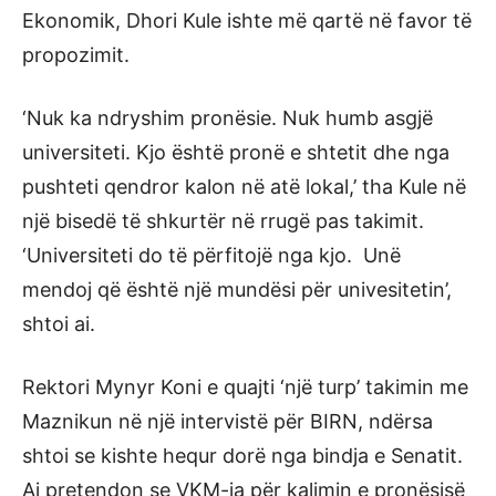
Ekonomik, Dhori Kule ishte më qartë në favor të
propozimit.
‘Nuk ka ndryshim pronësie. Nuk humb asgjë
universiteti. Kjo është pronë e shtetit dhe nga
pushteti qendror kalon në atë lokal,’ tha Kule në
një bisedë të shkurtër në rrugë pas takimit.
‘Universiteti do të përfitojë nga kjo. Unë
mendoj që është një mundësi për univesitetin’,
shtoi ai.
Rektori Mynyr Koni e quajti ‘një turp’ takimin me
Maznikun në një intervistë për BIRN, ndërsa
shtoi se kishte hequr dorë nga bindja e Senatit.
Ai pretendon se VKM-ja për kalimin e pronësisë