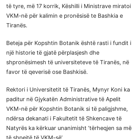
të tyre, më 17 korrik, Këshilli i Ministrave miratoi
VKM-në për kalimin e pronësisë te Bashkia e
Tiranës.
Beteja për Kopshtin Botanik është rasti i fundit i
një historie të gjatë përplasjesh dhe
shpronësimesh të universiteteve të Tiranës, në
favor të qeverisë ose Bashkisë.
Rektori i Universitetit të Tiranës, Mynyr Koni ka
paditur në Gjykatën Administrative të Apelit
VKM-në për Kopshtin Botanik si të paligjshme,
ndërsa dekanati i Fakultetit të Shkencave të
Natyrës ka kërkuar unanimisht ‘tërheqjen sa më
të shpejtë të VKM-së’.