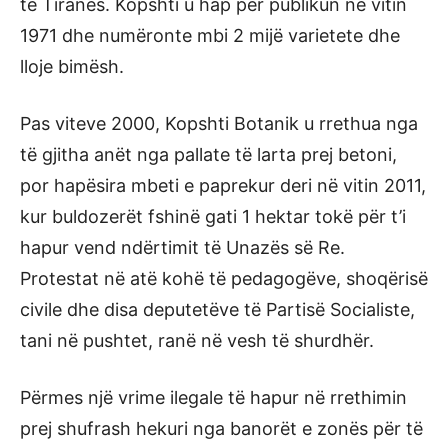
të Tiranës. Kopshti u hap për publikun në vitin
1971 dhe numëronte mbi 2 mijë varietete dhe
lloje bimësh.
Pas viteve 2000, Kopshti Botanik u rrethua nga
të gjitha anët nga pallate të larta prej betoni,
por hapësira mbeti e paprekur deri në vitin 2011,
kur buldozerët fshinë gati 1 hektar tokë për t’i
hapur vend ndërtimit të Unazës së Re.
Protestat në atë kohë të pedagogëve, shoqërisë
civile dhe disa deputetëve të Partisë Socialiste,
tani në pushtet, ranë në vesh të shurdhër.
Përmes një vrime ilegale të hapur në rrethimin
prej shufrash hekuri nga banorët e zonës për të