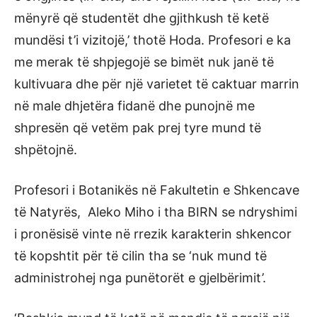
mënyrë që studentët dhe gjithkush të ketë
mundësi t’i vizitojë,’ thotë Hoda. Profesori e ka
me merak të shpjegojë se bimët nuk janë të
kultivuara dhe për një varietet të caktuar marrin
në male dhjetëra fidanë dhe punojnë me
shpresën që vetëm pak prej tyre mund të
shpëtojnë.
Profesori i Botanikës në Fakultetin e Shkencave
të Natyrës, Aleko Miho i tha BIRN se ndryshimi
i pronësisë vinte në rrezik karakterin shkencor
të kopshtit për të cilin tha se ‘nuk mund të
administrohej nga punëtorët e gjelbërimit’.