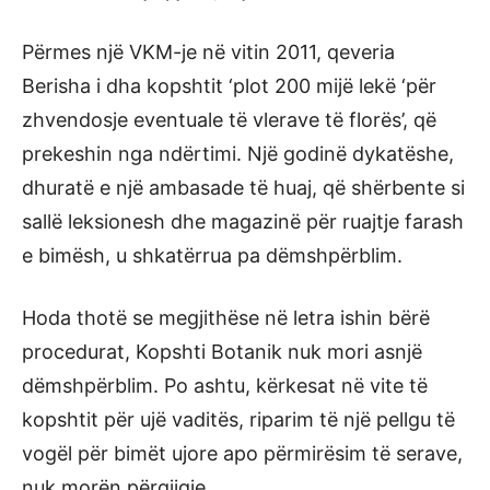
Përmes një VKM-je në vitin 2011, qeveria
Berisha i dha kopshtit ‘plot 200 mijë lekë ‘për
zhvendosje eventuale të vlerave të florës’, që
prekeshin nga ndërtimi. Një godinë dykatëshe,
dhuratë e një ambasade të huaj, që shërbente si
sallë leksionesh dhe magazinë për ruajtje farash
e bimësh, u shkatërrua pa dëmshpërblim.
Hoda thotë se megjithëse në letra ishin bërë
procedurat, Kopshti Botanik nuk mori asnjë
dëmshpërblim. Po ashtu, kërkesat në vite të
kopshtit për ujë vaditës, riparim të një pellgu të
vogël për bimët ujore apo përmirësim të serave,
nuk morën përgjigje.