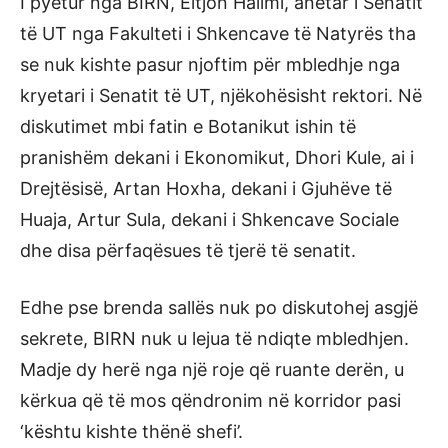
I pyetur nga BIRN, Eltjon Halimi, anëtar i Senatit
të UT nga Fakulteti i Shkencave të Natyrës tha
se nuk kishte pasur njoftim për mbledhje nga
kryetari i Senatit të UT, njëkohësisht rektori. Në
diskutimet mbi fatin e Botanikut ishin të
pranishëm dekani i Ekonomikut, Dhori Kule, ai i
Drejtësisë, Artan Hoxha, dekani i Gjuhëve të
Huaja, Artur Sula, dekani i Shkencave Sociale
dhe disa përfaqësues të tjerë të senatit.
Edhe pse brenda sallës nuk po diskutohej asgjë
sekrete, BIRN nuk u lejua të ndiqte mbledhjen.
Madje dy herë nga një roje që ruante derën, u
kërkua që të mos qëndronim në korridor pasi
‘kështu kishte thënë shefi’.