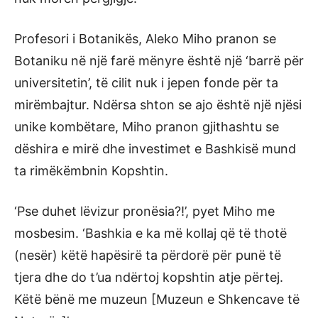
Profesori i Botanikës, Aleko Miho pranon se
Botaniku në një farë mënyre është një ‘barrë për
universitetin’, të cilit nuk i jepen fonde për ta
mirëmbajtur. Ndërsa shton se ajo është një njësi
unike kombëtare, Miho pranon gjithashtu se
dëshira e mirë dhe investimet e Bashkisë mund
ta rimëkëmbnin Kopshtin.
‘Pse duhet lëvizur pronësia?!’, pyet Miho me
mosbesim. ‘Bashkia e ka më kollaj që të thotë
(nesër) këtë hapësirë ta përdorë për punë të
tjera dhe do t’ua ndërtoj kopshtin atje përtej.
Këtë bënë me muzeun [Muzeun e Shkencave të