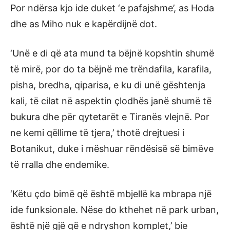
Por ndërsa kjo ide duket ‘e pafajshme’, as Hoda
dhe as Miho nuk e kapërdijnë dot.
‘Unë e di që ata mund ta bëjnë kopshtin shumë
të mirë, por do ta bëjnë me trëndafila, karafila,
pisha, bredha, qiparisa, e ku di unë gështenja
kali, të cilat në aspektin çlodhës janë shumë të
bukura dhe për qytetarët e Tiranës vlejnë. Por
ne kemi qëllime të tjera,’ thotë drejtuesi i
Botanikut, duke i mëshuar rëndësisë së bimëve
të rralla dhe endemike.
‘Këtu çdo bimë që është mbjellë ka mbrapa një
ide funksionale. Nëse do kthehet në park urban,
është një gjë që e ndryshon komplet,’ bie