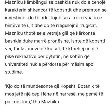
Mazniku këmbëngul se bashkia nuk do e cenojë
karakterin shkencor të kopshtit dhe premton se
investimet do të ndërtojnë sera, rezervuarin e
bimëve të ujit dhe do të rregullojnë rrugicat.
Mazniku thotë se e vetmja gjë që kërkonte
bashkia duke marrë pronësinë, ishte që kopshti
veç funksioneve që ka sot, të kthehej në një
pikë rekreative për qytetin, në kohën që
universiteti nuk e përdorte për mësim apo
studime.
‘Kjo do të mundësonte që Kopshti Botanik të
mos jetë një cep i lënë në harresë, me pemë të
pa krasitura,’ tha Mazniku.