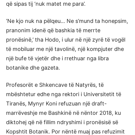
që sipas tij ‘nuk matet me para’.
‘Ne kjo nuk na pëlqeu… Ne s’mund ta honepsim,
pranonim idenë që bashkia të merrte
pronësinë,’ tha Hodo, i ulur në një zyrë të vogël
të mobiluar me një tavolinë, një kompjuter dhe
një bufe të vjetër dhe i rrethuar nga libra
botanike dhe gazeta.
Profesorët e Shkencave të Natyrës, të
mbështetur edhe nga rektori i Universitetit të
Tiranës, Mynyr Koni refuzuan një draft-
marrëveshje me Bashkinë në nëntor 2018, ku
diktohej që në fillim ndryshimi i pronësisë së
Kopshtit Botanik. Por nëntë muaj pas refuzimit