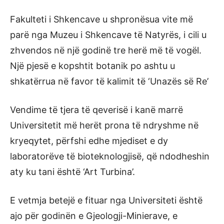
Fakulteti i Shkencave u shpronësua vite më
parë nga Muzeu i Shkencave të Natyrës, i cili u
zhvendos në një godinë tre herë më të vogël.
Një pjesë e kopshtit botanik po ashtu u
shkatërrua në favor të kalimit të ‘Unazës së Re’
Vendime të tjera të qeverisë i kanë marrë
Universitetit më herët prona të ndryshme në
kryeqytet, përfshi edhe mjediset e dy
laboratorëve të bioteknologjisë, që ndodheshin
aty ku tani është ‘Art Turbina’.
E vetmja betejë e fituar nga Universiteti është
ajo për godinën e Gjeologji-Minierave, e