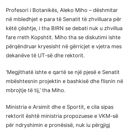
Profesori i Botanikës, Aleko Miho – dëshmitar
në mbledhjet e para të Senatit të zhvilluara për
këtë çështje, i tha BIRN se debati nuk u zhvillua
fare rreth Kopshtit. Miho tha se diskutimi ishte
përqëndruar kryesisht në gërricjet e vjetra mes
dekanëve të UT-së dhe rektorit.
‘Megjithatë ishte e qartë se një pjesë e Senatit
mbështesnin projektin e bashkisë dhe flisnin në
mbrojtje të tij,’ tha Miho.
Ministria e Arsimit dhe e Sportit, e cila sipas
rektorit është ministria propozuese e VKM-së
për ndryshimin e pronësisë, nuk iu përgjigj