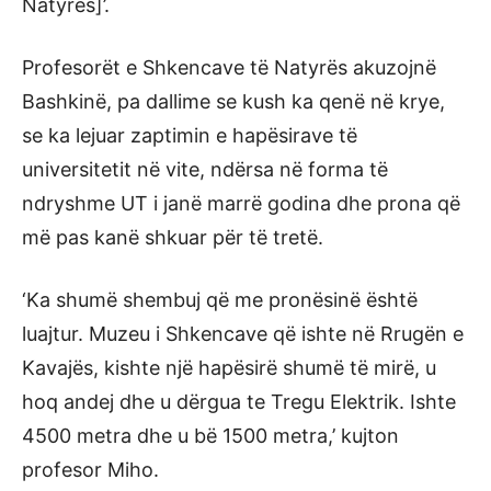
Natyrës]’.
Profesorët e Shkencave të Natyrës akuzojnë
Bashkinë, pa dallime se kush ka qenë në krye,
se ka lejuar zaptimin e hapësirave të
universitetit në vite, ndërsa në forma të
ndryshme UT i janë marrë godina dhe prona që
më pas kanë shkuar për të tretë.
‘Ka shumë shembuj që me pronësinë është
luajtur. Muzeu i Shkencave që ishte në Rrugën e
Kavajës, kishte një hapësirë shumë të mirë, u
hoq andej dhe u dërgua te Tregu Elektrik. Ishte
4500 metra dhe u bë 1500 metra,’ kujton
profesor Miho.