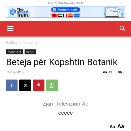
Ads for TheNakedTruth.tv
Ballina
Aktualitet
Aktualitet
Vendi
Beteja për Kopshtin Botanik
29/09/2019
43
0
Zjarr Televizion Ad
ccccc
Aa
Aa