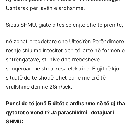
Ushtarak për javën e ardhshme.
Sipas SHMU, gjatë ditës së enjte dhe të premte,
në zonat bregdetare dhe Ultësirën Perëndimore
reshje shiu me intesitet deri të lartë në formën e
shtrëngatave, stuhive dhe rrebesheve
shoqëruar me shkarkesa elektrike. E gjithë kjo
situatë do të shoqërohet edhe me erë të
vrullshme deri në 28m/sek.
Por si do të jenë 5 ditët e ardhshme në të gjitha
qytetet e vendit? Ja parashikimi i detajuar i
SHMU: