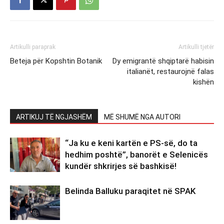
Artikulli paraprak
Artikulli tjetër
Beteja për Kopshtin Botanik
Dy emigrantë shqiptarë habisin
italianët, restaurojnë falas
kishën
ARTIKUJ TË NGJASHËM
MË SHUMË NGA AUTORI
“Ja ku e keni kartën e PS-së, do ta
hedhim poshtë”, banorët e Selenicës
kundër shkrirjes së bashkisë!
Belinda Balluku paraqitet në SPAK