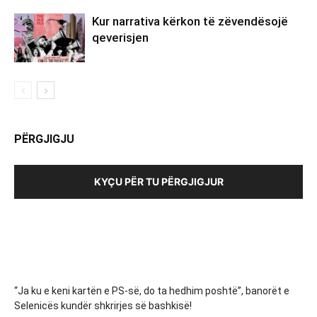
Kur narrativa kërkon të zëvendësojë
qeverisjen
PËRGJIGJU
KYÇU PËR TU PËRGJIGJUR
“Ja ku e keni kartën e PS-së, do ta hedhim poshtë”, banorët e
Selenicës kundër shkrirjes së bashkisë!