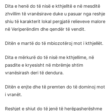
Dita e henë do të nisë e kthjelltë e në mesditë
zhvillim të vranësirave duke u pasuar nga reshje
shiu të karakterit lokal pergjatë relieveve malore
në Veriperëndim dhe qendër të vendit.
Ditën e martë do të mbiozotëroj mot i kthjellët.
Dita e mërkurë do të nisë me kthjellime, në
pasdite e kryesisht në mbrëmje shtim
vranësirash deri të dendura.
Ditën e enjte dhe të premten do të dominoj mot
i vranët.
Reshjet e shiut do të jenë të herëpasherëshme