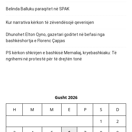
Belinda Balluku paraqitet në SPAK
Kur narrativa kërkon të zëvendësojë qeverisjen
Dhunohet Elton Qyno, gazetari goditet në befasi nga
bashkëshortja e Florenc Çapjas
PS kërkon shkrirjen e bashkisë Memaliaj, kryebashkiaku: Të
ngrihemi në protestë për të drejtën tonë
Gusht 2026
H
M
M
E
P
S
D
1
2