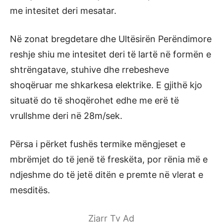
me intesitet deri mesatar.
Në zonat bregdetare dhe Ultësirën Perëndimore
reshje shiu me intesitet deri të lartë në formën e
shtrëngatave, stuhive dhe rrebesheve
shoqëruar me shkarkesa elektrike. E gjithë kjo
situatë do të shoqërohet edhe me erë të
vrullshme deri në 28m/sek.
Përsa i përket fushës termike mëngjeset e
mbrëmjet do të jenë të freskëta, por rënia më e
ndjeshme do të jetë ditën e premte në vlerat e
mesditës.
Zjarr Tv Ad