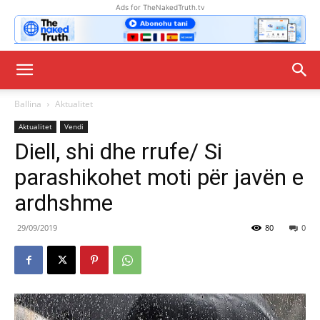
Ads for TheNakedTruth.tv
Ballina
Aktualitet
Aktualitet
Vendi
Diell, shi dhe rrufe/ Si
parashikohet moti për javën e
ardhshme
29/09/2019
80
0