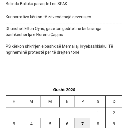
Belinda Balluku paraqitet në SPAK
Kur narrativa kërkon të zëvendësojë qeverisjen
Dhunohet Elton Qyno, gazetari goditet në befasi nga
bashkëshortja e Florenc Çapjas
PS kërkon shkrirjen e bashkisë Memaliaj, kryebashkiaku: Të
ngrihemi në protestë për të drejtën tonë
Gusht 2026
H
M
M
E
P
S
D
1
2
3
4
5
6
7
8
9