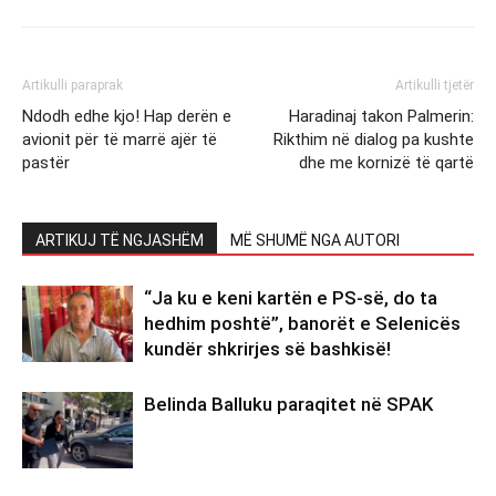
Artikulli paraprak
Artikulli tjetër
Ndodh edhe kjo! Hap derën e
Haradinaj takon Palmerin:
avionit për të marrë ajër të
Rikthim në dialog pa kushte
pastër
dhe me kornizë të qartë
ARTIKUJ TË NGJASHËM
MË SHUMË NGA AUTORI
“Ja ku e keni kartën e PS-së, do ta
hedhim poshtë”, banorët e Selenicës
kundër shkrirjes së bashkisë!
Belinda Balluku paraqitet në SPAK