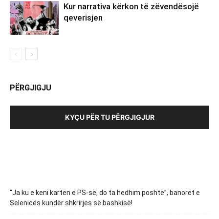
Kur narrativa kërkon të zëvendësojë
qeverisjen
PËRGJIGJU
KYÇU PËR TU PËRGJIGJUR
“Ja ku e keni kartën e PS-së, do ta hedhim poshtë”, banorët e
Selenicës kundër shkrirjes së bashkisë!