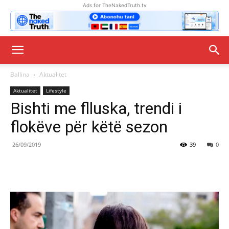
Ads for TheNakedTruth.tv
Ballina
Aktualitet
Aktualitet
Lifestyle
Bishti me flluska, trendi i
flokëve për këtë sezon
26/09/2019
39
0