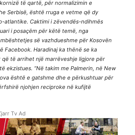
kornizë të qartë, për normalizimin e
e Serbisë, është rruga e vetme që dy
ro-atlantike. Caktimi i zëvendës-ndihmës
rguari i posaçëm për këtë temë, nga
l i mbështetjes së vazhdueshme për Kosovën
në Facebook. Haradinaj ka thënë se ka
që të arrihet një marrëveshje ligjore për
jtë ekzistues. “Në takim me Palmerin, në New
sova është e gatshme dhe e përkushtuar për
ërfshirë njohjen reciproke në kufijtë
jarr Tv Ad