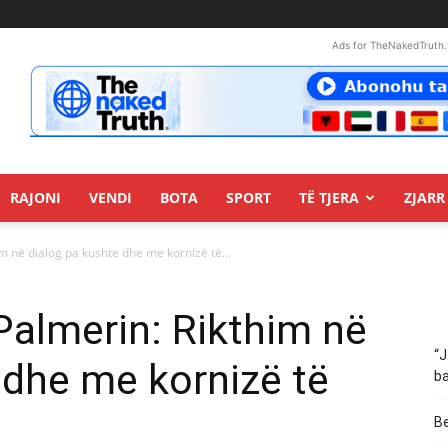
Ads for TheNakedTruth.
RAJONI
VENDI
BOTA
SPORT
TË TJERA
ZJARR 
m në dialog pa kushte dhe me kornizë të...
Palmerin: Rikthim në
“J
 dhe me kornizë të
ba
Be