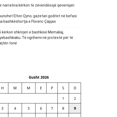
r narrativa kërkon të zëvendësojë qeverisjen
unohet Elton Qyno, gazetari goditet në befasi
a bashkëshortja e Florenc Çapjas
 kërkon shkrirjen e bashkisë Memaliaj,
yebashkiaku: Të ngrihemi në protestë për të
ejtën tonë
Gusht 2026
H
M
M
E
P
S
D
1
2
3
4
5
6
7
8
9