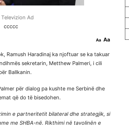
r Televizion Ad
ccccc
Aa
Aa
ok, Ramush Haradinaj ka njoftuar se ka takuar
ndihmës sekretarin, Metthew Palmeri, i cili
ër Ballkanin.
Palmer për dialog pa kushte me Serbinë dhe
temat që do të bisedohen.
in e partneritetit bilateral dhe strategjik, si
shme me SHBA-në. Rikthimi në tavolinën e