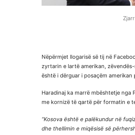
Zjar
Nëpërmjet llogarisë së tij në Facebo
zyrtarin e lartë amerikan, zëvendës-
është i dërguar i posaçëm amerikan p
Haradinaj ka marrë mbështetje nga 
me kornizë të qartë për formatin e 
“Kosova është e palëkundur në fuqizim
dhe thellimin e miqësisë së përher