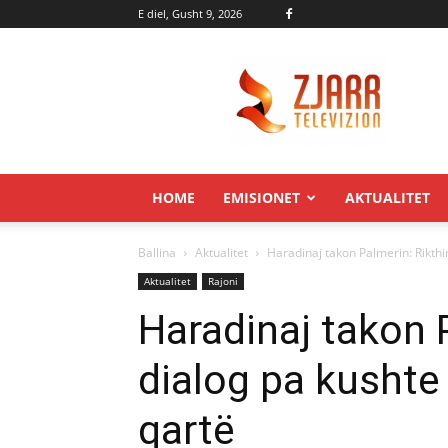
E diel, Gusht 9, 2026
Zjarr.tv
HOME
EMISIONET
AKTUALITET
Ballina
Aktualitet
Haradinaj takon Palmerin: Rikthi
Aktualitet
Rajoni
Haradinaj takon 
dialog pa kushte
qartë