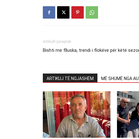
Artikulli paraprak
Bishti me flluska, trendi i flokëve për këtë sezo
ARTIKUJ TË NGJASHËM
MË SHUMË NGA AU