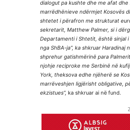
dialogut pa kushte dhe me afat dhe 
marrëdhënieve ndërmjet Kosovës dh
shtetet i përafron me strukturat eu
sekretarit, Matthew Palmer, si i dë
Departamenti i Shtetit, është sinja
nga ShBA-ja”, ka shkruar Haradinaj 
shprehur gatishmërinë para Palmerit 
njohje reciproke me Serbinë në kufi
York, theksova edhe njëherë se Ko
marrëveshjen ligjërisht obligative, p
ekzistues”,
ka shkruar ai në fund.
Z