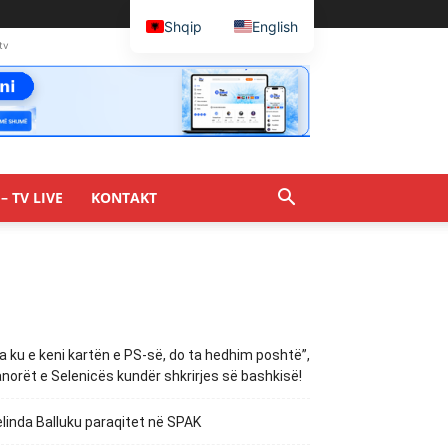
Shqip
English
tv
– TV LIVE
KONTAKT
a ku e keni kartën e PS-së, do ta hedhim poshtë”,
norët e Selenicës kundër shkrirjes së bashkisë!
linda Balluku paraqitet në SPAK