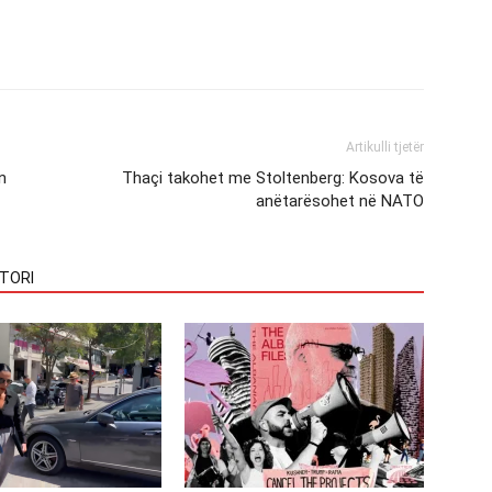
Artikulli tjetër
n
Thaçi takohet me Stoltenberg: Kosova të
anëtarësohet në NATO
TORI