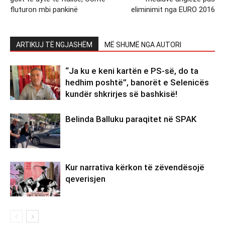
fluturon mbi pankinë
eliminimit nga EURO 2016
ARTIKUJ TË NGJASHËM
MË SHUMË NGA AUTORI
“Ja ku e keni kartën e PS-së, do ta
hedhim poshtë”, banorët e Selenicës
kundër shkrirjes së bashkisë!
Belinda Balluku paraqitet në SPAK
Kur narrativa kërkon të zëvendësojë
qeverisjen