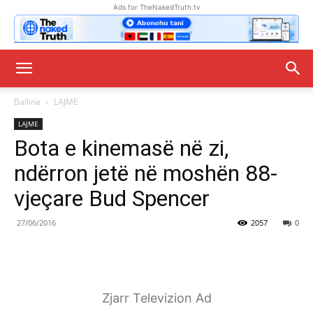
Ads for TheNakedTruth.tv
Ballina
LAJME
LAJME
Bota e kinemasë në zi,
ndërron jetë në moshën 88-
vjeçare Bud Spencer
27/06/2016
2057
0
Zjarr Televizion Ad