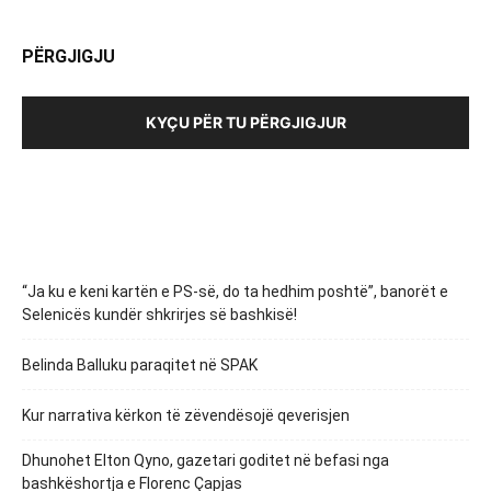
PËRGJIGJU
KYÇU PËR TU PËRGJIGJUR
“Ja ku e keni kartën e PS-së, do ta hedhim poshtë”, banorët e
Selenicës kundër shkrirjes së bashkisë!
Belinda Balluku paraqitet në SPAK
Kur narrativa kërkon të zëvendësojë qeverisjen
Dhunohet Elton Qyno, gazetari goditet në befasi nga
bashkëshortja e Florenc Çapjas