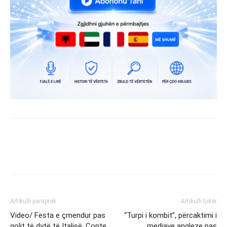
Artikulli paraprak
Artikulli tjetër
Video/ Festa e çmendur pas
“Turpi i kombit”, përcaktimi i
golit të dytë të Italisë, Conte
mediave angleze pas