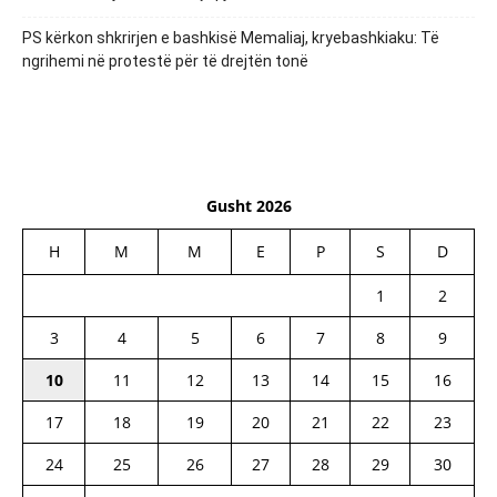
PS kërkon shkrirjen e bashkisë Memaliaj, kryebashkiaku: Të
ngrihemi në protestë për të drejtën tonë
Gusht 2026
H
M
M
E
P
S
D
1
2
3
4
5
6
7
8
9
10
11
12
13
14
15
16
17
18
19
20
21
22
23
24
25
26
27
28
29
30