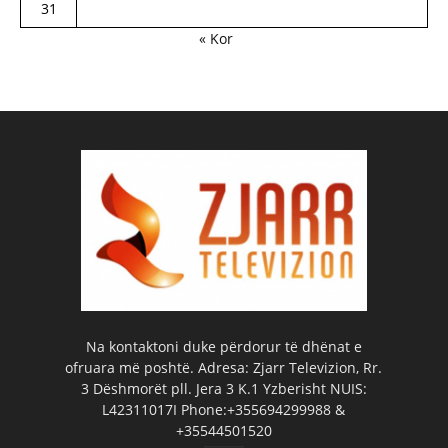
31
« Kor
Na kontaktoni duke përdorur të dhënat e
ofruara më poshtë. Adresa: Zjarr Televizion, Rr.
3 Dëshmorët pll. Jera 3 K.1 Yzberisht NUIS:
L42311017I Phone:+355694299988 &
+35544501520