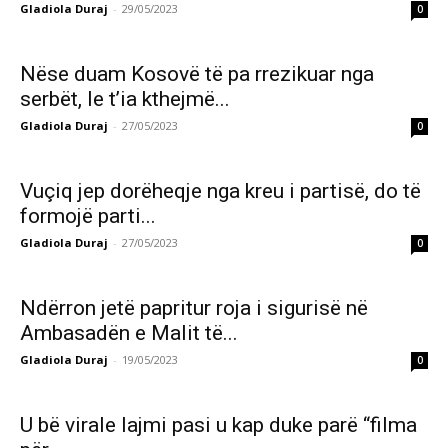
Gladiola Duraj
-
29/05/2023
0
Nëse duam Kosovë të pa rrezikuar nga
serbët, le t’ia kthejmë...
Gladiola Duraj
-
27/05/2023
0
Vuçiq jep dorëheqje nga kreu i partisë, do të
formojë parti...
Gladiola Duraj
-
27/05/2023
0
Ndërron jetë papritur roja i sigurisë në
Ambasadën e Malit të...
Gladiola Duraj
-
19/05/2023
0
U bë virale lajmi pasi u kap duke parë “filma