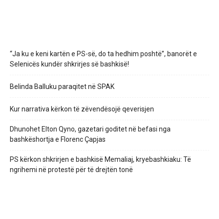
“Ja ku e keni kartën e PS-së, do ta hedhim poshtë”, banorët e
Selenicës kundër shkrirjes së bashkisë!
Belinda Balluku paraqitet në SPAK
Kur narrativa kërkon të zëvendësojë qeverisjen
Dhunohet Elton Qyno, gazetari goditet në befasi nga
bashkëshortja e Florenc Çapjas
PS kërkon shkrirjen e bashkisë Memaliaj, kryebashkiaku: Të
ngrihemi në protestë për të drejtën tonë