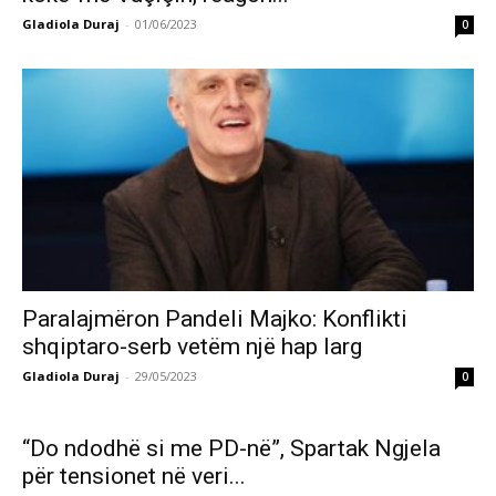
Gladiola Duraj
-
01/06/2023
0
Paralajmëron Pandeli Majko: Konflikti
shqiptaro-serb vetëm një hap larg
Gladiola Duraj
-
29/05/2023
0
“Do ndodhë si me PD-në”, Spartak Ngjela
për tensionet në veri...