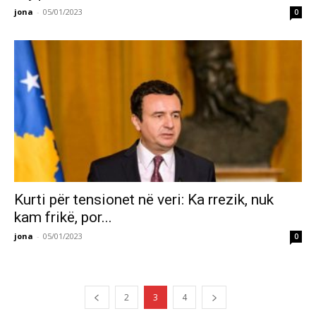
jona
-
05/01/2023
0
Kurti për tensionet në veri: Ka rrezik, nuk
kam frikë, por...
jona
-
05/01/2023
0
2
3
4