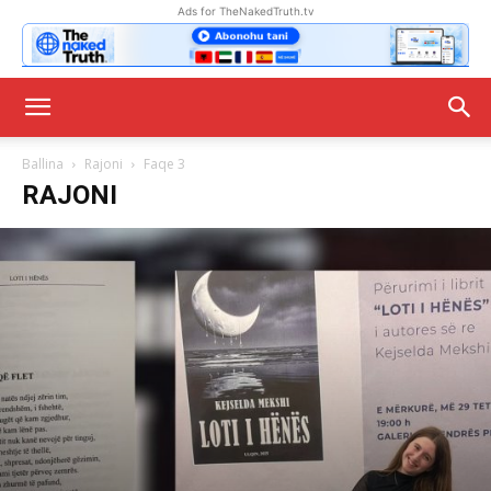
Ads for TheNakedTruth.tv
Ballina
Rajoni
Faqe 3
RAJONI