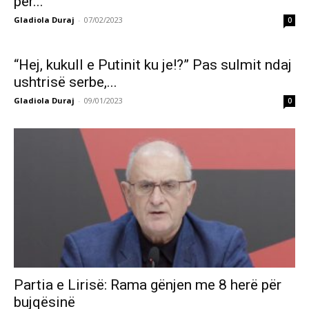
për...
Gladiola Duraj
-
07/02/2023
0
“Hej, kukull e Putinit ku je!?” Pas sulmit ndaj
ushtrisë serbe,...
Gladiola Duraj
-
09/01/2023
0
Partia e Lirisë: Rama gënjen me 8 herë për
bujqësinë