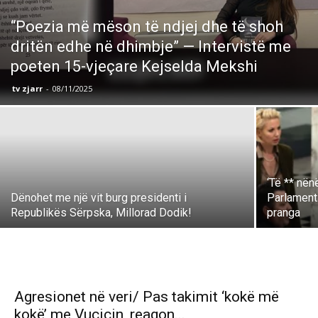
“Poezia më mëson të ndjej dhe të shoh
dritën edhe në dhimbje” — Intervistë me
poeten 15-vjeçare Kejselda Mekshi
tv zjarr
-
08/11/2025
‘Të ** nën
Dënohet me një vit burg presidenti i
Parlamenti
Republikës Sërpska, Millorad Dodik!
pranga
Agresionet në veri/ Pas takimit ‘kokë më
kokë’ me Vuçiçin, reagon...