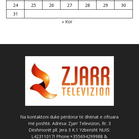
24
25
26
27
28
29
30
31
« Kor
Na kontaktoni duke përdorur të dhënat e ofruara
më poshtë. Adresa: Zjarr Televizion, Rr. 3
Dëshmorët pll. Jera 3 K.1 Yzberisht NUIS:
L42311017I Phone:+355694299988 &