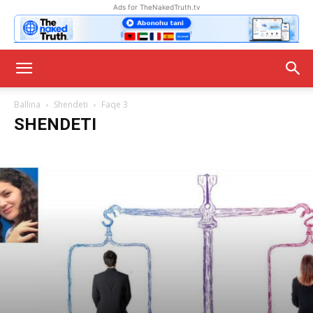
Ads for TheNakedTruth.tv
Ballina
Shendeti
Faqe 3
SHENDETI