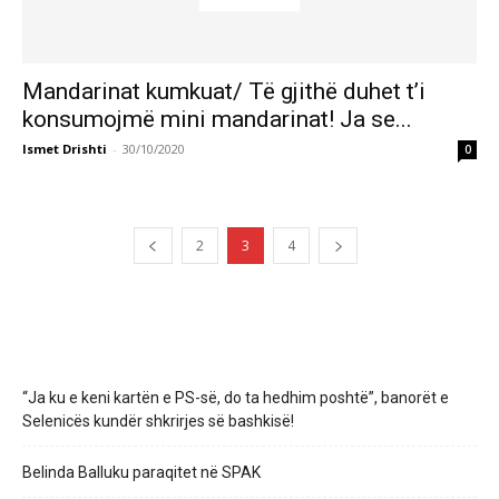
Mandarinat kumkuat/ Të gjithë duhet t’i
konsumojmë mini mandarinat! Ja se...
Ismet Drishti
-
30/10/2020
0
2
3
4
“Ja ku e keni kartën e PS-së, do ta hedhim poshtë”, banorët e
Selenicës kundër shkrirjes së bashkisë!
Belinda Balluku paraqitet në SPAK