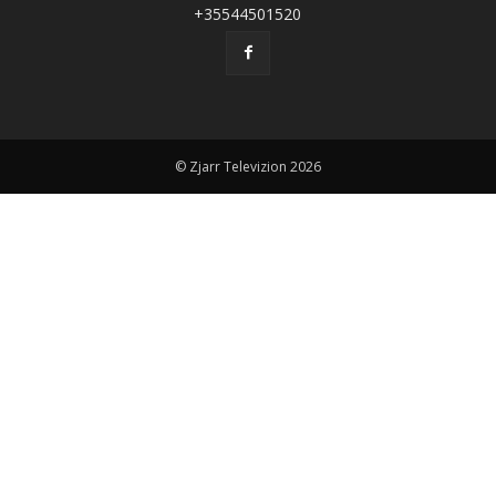
+35544501520
© Zjarr Televizion 2026