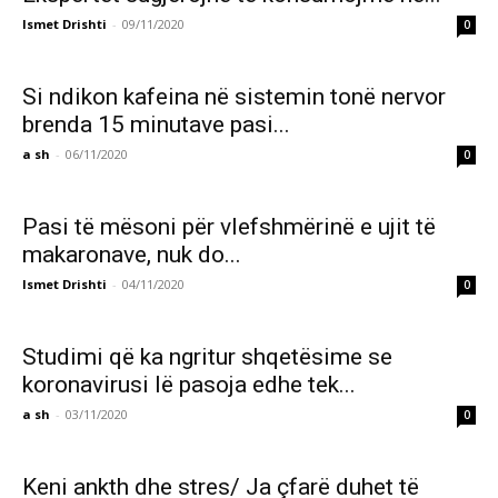
Ismet Drishti
-
09/11/2020
0
Si ndikon kafeina në sistemin tonë nervor
brenda 15 minutave pasi...
a sh
-
06/11/2020
0
Pasi të mësoni për vlefshmërinë e ujit të
makaronave, nuk do...
Ismet Drishti
-
04/11/2020
0
Studimi që ka ngritur shqetësime se
koronavirusi lë pasoja edhe tek...
a sh
-
03/11/2020
0
Keni ankth dhe stres/ Ja çfarë duhet të