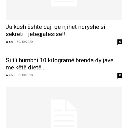
Ja kush është caji që njihet ndryshe si
sekreti i jetëgjatësisë!!
a sh
-
30/10/2020
0
Si t’i humbni 10 kilogramë brenda dy jave
me këtë dietë...
a sh
-
30/10/2020
0