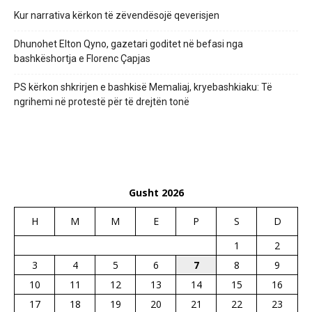
Kur narrativa kërkon të zëvendësojë qeverisjen
Dhunohet Elton Qyno, gazetari goditet në befasi nga
bashkëshortja e Florenc Çapjas
PS kërkon shkrirjen e bashkisë Memaliaj, kryebashkiaku: Të
ngrihemi në protestë për të drejtën tonë
Gusht 2026
H
M
M
E
P
S
D
1
2
3
4
5
6
7
8
9
10
11
12
13
14
15
16
17
18
19
20
21
22
23