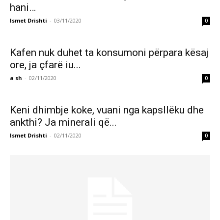
hani…
Ismet Drishti
-
03/11/2020
0
Kafen nuk duhet ta konsumoni përpara kësaj
ore, ja çfarë iu...
a sh
-
02/11/2020
0
Keni dhimbje koke, vuani nga kapsllëku dhe
ankthi? Ja minerali që...
Ismet Drishti
-
02/11/2020
0