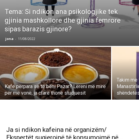
Tema: Si ndikon ana psikologjike tek
gjinia mashkollore dhe gjinia femrore
sipas barazis gjinore?
jona
-
11/08/2022
Takim me t
Kafe përpara se të bëni Pazar? Lëreni më mirë
Manastirli
për më vonë, ja cfarë thonë studjuesit
shëndetë
Ja si ndikon kafeina në organizëm/
Ekspertët sugjerojnë të konsumojmë në...