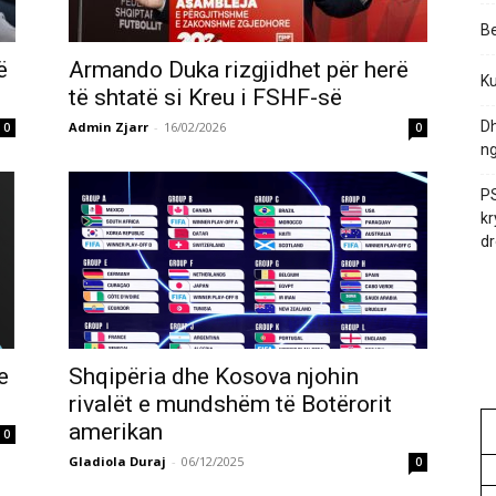
Be
ë
Armando Duka rizgjidhet për herë
Ku
të shtatë si Kreu i FSHF-së
Dh
Admin Zjarr
-
16/02/2026
0
0
ng
PS
kr
dr
e
Shqipëria dhe Kosova njohin
rivalët e mundshëm të Botërorit
amerikan
0
Gladiola Duraj
-
06/12/2025
0