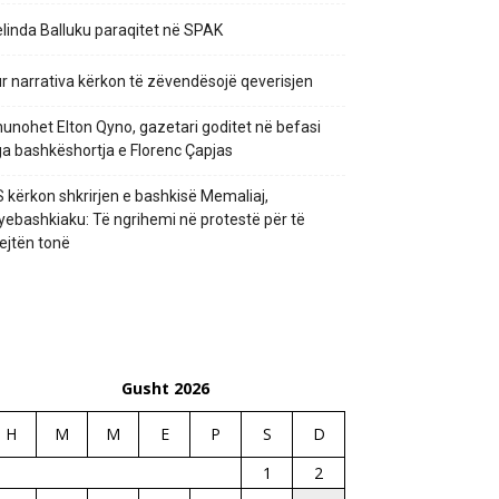
linda Balluku paraqitet në SPAK
r narrativa kërkon të zëvendësojë qeverisjen
unohet Elton Qyno, gazetari goditet në befasi
a bashkëshortja e Florenc Çapjas
 kërkon shkrirjen e bashkisë Memaliaj,
yebashkiaku: Të ngrihemi në protestë për të
ejtën tonë
Gusht 2026
H
M
M
E
P
S
D
1
2