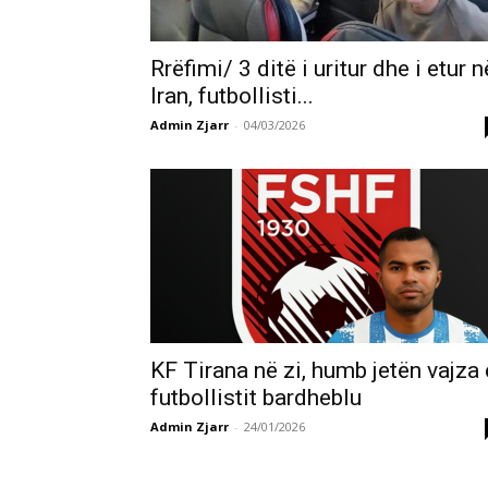
Rrëfimi/ 3 ditë i uritur dhe i etur n
Iran, futbollisti...
Admin Zjarr
-
04/03/2026
KF Tirana në zi, humb jetën vajza 
futbollistit bardheblu
Admin Zjarr
-
24/01/2026