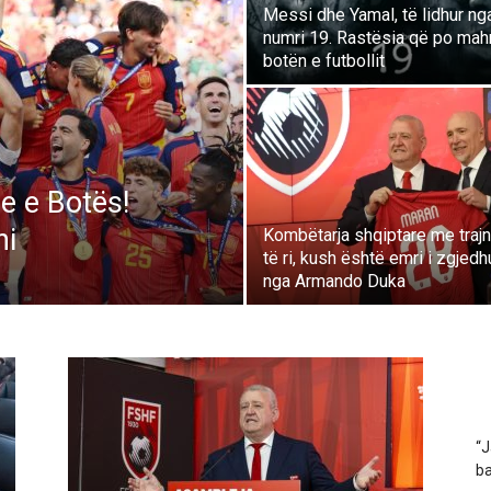
Messi dhe Yamal, të lidhur ng
numri 19. Rastësia që po mah
botën e futbollit
e e Botës!
ni
Kombëtarja shqiptare me trajn
të ri, kush është emri i zgjedh
nga Armando Duka
“J
ba