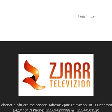
Faqja 1 nga 4
dhënat e ofruara më poshtë. Adresa: Zjarr Televizion, Rr. 3 Dëshmorët
L42311017I Phone:+355694299988 & +35544501520