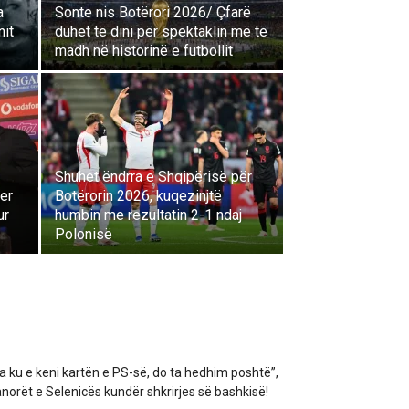
a
Sonte nis Botërori 2026/ Çfarë
nit
duhet të dini për spektaklin më të
madh në historinë e futbollit
Shuhet ëndrra e Shqipërisë për
er
Botërorin 2026, kuqezinjtë
ur
humbin me rezultatin 2-1 ndaj
Polonisë
a ku e keni kartën e PS-së, do ta hedhim poshtë”,
norët e Selenicës kundër shkrirjes së bashkisë!