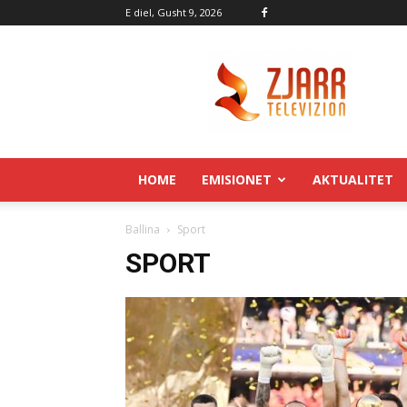
E diel, Gusht 9, 2026
Zjarr.tv
HOME
EMISIONET
AKTUALITET
Ballina
Sport
SPORT