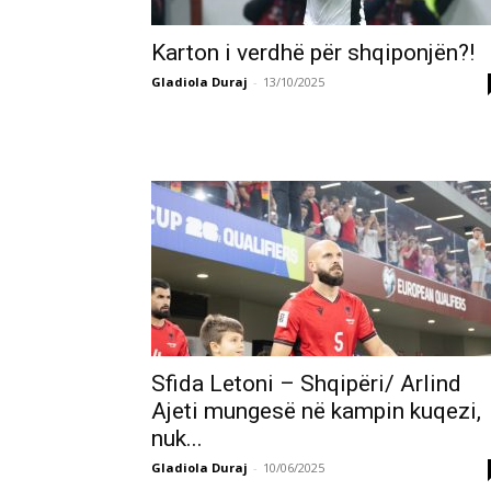
Karton i verdhë për shqiponjën?!
Gladiola Duraj
-
13/10/2025
Sfida Letoni – Shqipëri/ Arlind
Ajeti mungesë në kampin kuqezi,
nuk...
Gladiola Duraj
-
10/06/2025