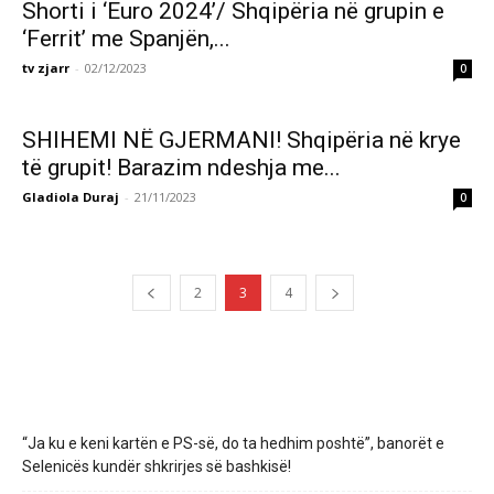
Shorti i ‘Euro 2024’/ Shqipëria në grupin e
‘Ferrit’ me Spanjën,...
tv zjarr
-
02/12/2023
0
SHIHEMI NË GJERMANI! Shqipëria në krye
të grupit! Barazim ndeshja me...
Gladiola Duraj
-
21/11/2023
0
2
3
4
“Ja ku e keni kartën e PS-së, do ta hedhim poshtë”, banorët e
Selenicës kundër shkrirjes së bashkisë!