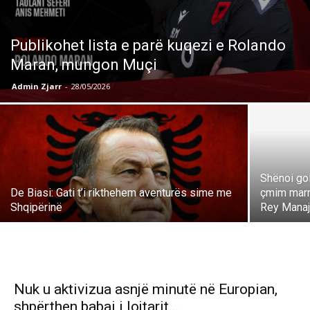
Publikohet lista e parë kuqezi e Rolando
Maran, mungon Muçi
Admin Zjarr
-
28/05/2026
Shënoi gol
De Biasi: Gati t’i rikthehem aventurës sime me
çmim marr
Shqipërinë
Rey Mana
Nuk u aktivizua asnjë minutë në Europian,
shpërthen babai i lojtarit...