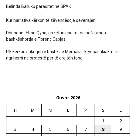
Belinda Balluku paraqitet në SPAK
Kur narrativa kërkon të zëvendësojë qeverisjen
Dhunohet Elton Qyno, gazetari goditet në befasi nga
bashkëshortja e Florenc Çapjas
PS kërkon shkrirjen e bashkisë Memaliaj, kryebashkiaku: Të
ngrihemi në protestë për të drejtën tonë
Gusht 2026
H
M
M
E
P
S
D
1
2
3
4
5
6
7
8
9