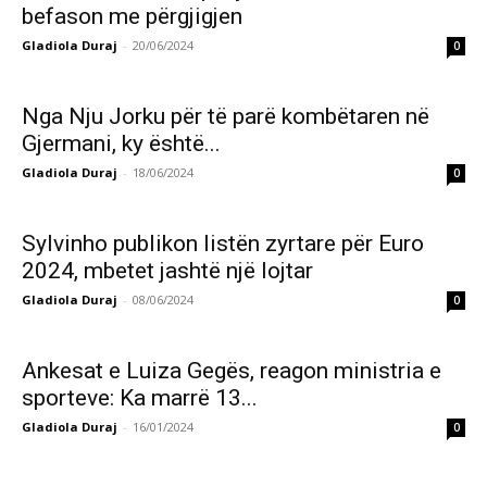
befason me përgjigjen
Gladiola Duraj
-
20/06/2024
0
Nga Nju Jorku për të parë kombëtaren në
Gjermani, ky është...
Gladiola Duraj
-
18/06/2024
0
Sylvinho publikon listën zyrtare për Euro
2024, mbetet jashtë një lojtar
Gladiola Duraj
-
08/06/2024
0
Ankesat e Luiza Gegës, reagon ministria e
sporteve: Ka marrë 13...
Gladiola Duraj
-
16/01/2024
0