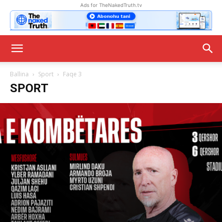
Ads for TheNakedTruth.tv
Ballina
Sport
Faqe 3
SPORT