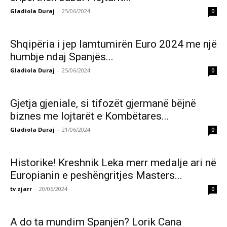
Gladiola Duraj
-
25/06/2024
0
Shqipëria i jep lamtumirën Euro 2024 me një
humbje ndaj Spanjës...
Gladiola Duraj
-
25/06/2024
0
Gjetja gjeniale, si tifozët gjermanë bëjnë
biznes me lojtarët e Kombëtares...
Gladiola Duraj
-
21/06/2024
0
Historike! Kreshnik Leka merr medalje ari në
Europianin e peshëngritjes Masters...
tv zjarr
-
20/06/2024
0
A do ta mundim Spanjën? Lorik Cana