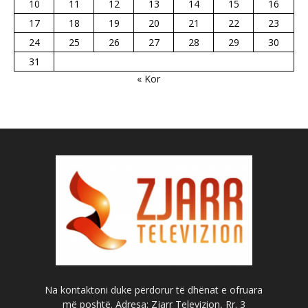
10
11
12
13
14
15
16
17
18
19
20
21
22
23
24
25
26
27
28
29
30
31
« Kor
Na kontaktoni duke përdorur të dhënat e ofruara
më poshtë. Adresa: Zjarr Televizion, Rr. 3