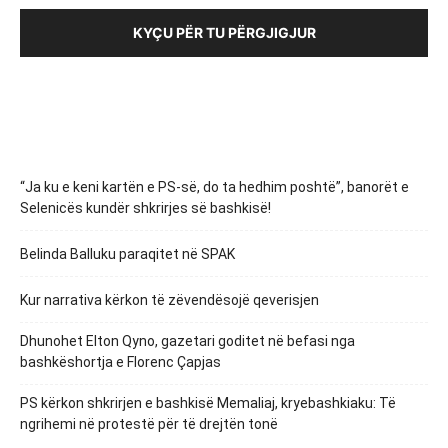
KYÇU PËR TU PËRGJIGJUR
“Ja ku e keni kartën e PS-së, do ta hedhim poshtë”, banorët e
Selenicës kundër shkrirjes së bashkisë!
Belinda Balluku paraqitet në SPAK
Kur narrativa kërkon të zëvendësojë qeverisjen
Dhunohet Elton Qyno, gazetari goditet në befasi nga
bashkëshortja e Florenc Çapjas
PS kërkon shkrirjen e bashkisë Memaliaj, kryebashkiaku: Të
ngrihemi në protestë për të drejtën tonë