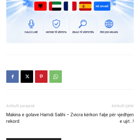
Artikulli paraprak
Artikulli tjetër
Makina e golave Hamdi Salihi –
Zvicra kërkon falje për vjedhjen
rekord
e ujit…!