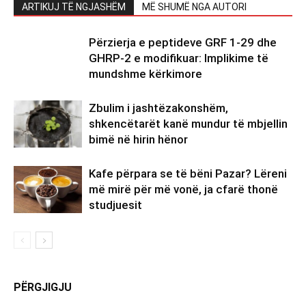
ARTIKUJ TË NGJASHËM
MË SHUMË NGA AUTORI
Përzierja e peptideve GRF 1-29 dhe
GHRP-2 e modifikuar: Implikime të
mundshme kërkimore
Zbulim i jashtëzakonshëm,
shkencëtarët kanë mundur të mbjellin
bimë në hirin hënor
Kafe përpara se të bëni Pazar? Lëreni
më mirë për më vonë, ja cfarë thonë
studjuesit
PËRGJIGJU