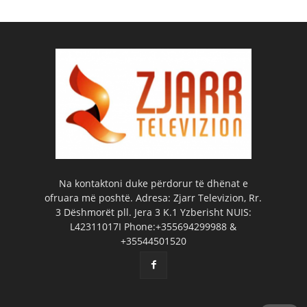
Na kontaktoni duke përdorur të dhënat e
ofruara më poshtë. Adresa: Zjarr Televizion, Rr.
3 Dëshmorët pll. Jera 3 K.1 Yzberisht NUIS:
L42311017I Phone:+355694299988 &
+35544501520