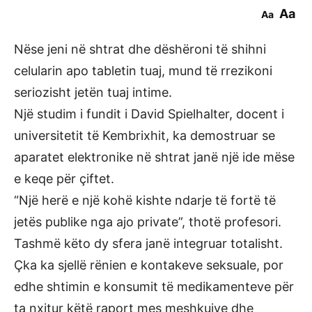
Aa
Aa
Nëse jeni në shtrat dhe dëshëroni të shihni
celularin apo tabletin tuaj, mund të rrezikoni
seriozisht jetën tuaj intime.
Një studim i fundit i David Spielhalter, docent i
universitetit të Kembrixhit, ka demostruar se
aparatet elektronike në shtrat janë një ide mëse
e keqe për çiftet.
“Një herë e një kohë kishte ndarje të fortë të
jetës publike nga ajo private”, thotë profesori.
Tashmë këto dy sfera janë integruar totalisht.
Çka ka sjellë rënien e kontakeve seksuale, por
edhe shtimin e konsumit të medikamenteve për
ta nxitur këtë raport mes meshkujve dhe