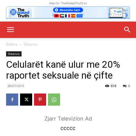
Ads for TheNakedTruth.tv
Ballina
Shkence
Shkence
Celularët kanë ulur me 20%
raportet seksuale në çifte
28/07/2015
818
0
Zjarr Televizion Ad
ccccc