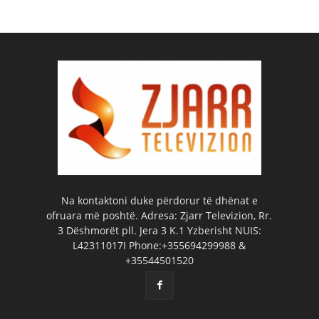
Na kontaktoni duke përdorur të dhënat e
ofruara më poshtë. Adresa: Zjarr Televizion, Rr.
3 Dëshmorët pll. Jera 3 K.1 Yzberisht NUIS:
L42311017I Phone:+355694299988 &
+35544501520