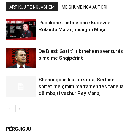
ARTIKUJ TË NGJASHËM
MË SHUMË NGA AUTORI
Publikohet lista e parë kuqezi e
Rolando Maran, mungon Muçi
De Biasi: Gati t’i rikthehem aventurës
sime me Shqipërinë
Shënoi golin historik ndaj Serbisë,
shitet me çmim marramendës fanella
që mbajti veshur Rey Manaj
PËRGJIGJU