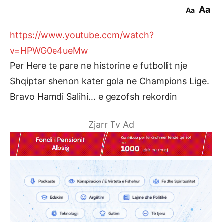
Aa
Aa
https://www.youtube.com/watch?
v=HPWG0e4ueMw
Per Here te pare ne historine e futbollit nje
Shqiptar shenon kater gola ne Champions Lige.
Bravo Hamdi Salihi… e gezofsh rekordin
Zjarr Tv Ad