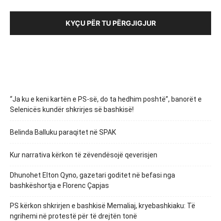
KYÇU PËR TU PËRGJIGJUR
“Ja ku e keni kartën e PS-së, do ta hedhim poshtë”, banorët e
Selenicës kundër shkrirjes së bashkisë!
Belinda Balluku paraqitet në SPAK
Kur narrativa kërkon të zëvendësojë qeverisjen
Dhunohet Elton Qyno, gazetari goditet në befasi nga
bashkëshortja e Florenc Çapjas
PS kërkon shkrirjen e bashkisë Memaliaj, kryebashkiaku: Të
ngrihemi në protestë për të drejtën tonë