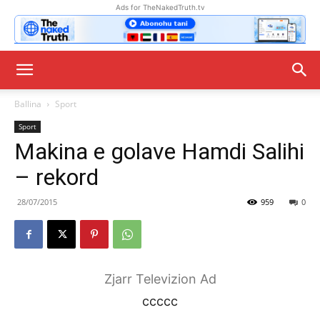
Ads for TheNakedTruth.tv
Ballina
Sport
Sport
Makina e golave Hamdi Salihi
– rekord
28/07/2015
959
0
Zjarr Televizion Ad
ccccc