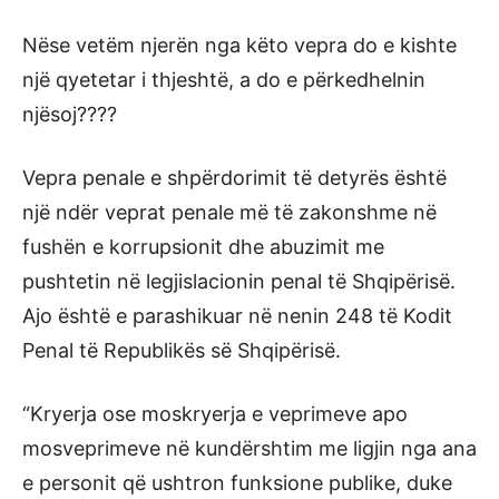
Nëse vetëm njerën nga këto vepra do e kishte
një qyetetar i thjeshtë, a do e përkedhelnin
njësoj????
Vepra penale e shpërdorimit të detyrës është
një ndër veprat penale më të zakonshme në
fushën e korrupsionit dhe abuzimit me
pushtetin në legjislacionin penal të Shqipërisë.
Ajo është e parashikuar në nenin 248 të Kodit
Penal të Republikës së Shqipërisë.
“Kryerja ose moskryerja e veprimeve apo
mosveprimeve në kundërshtim me ligjin nga ana
e personit që ushtron funksione publike, duke