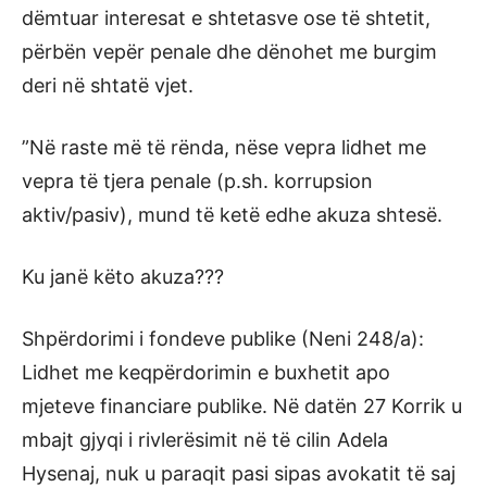
dëmtuar interesat e shtetasve ose të shtetit,
përbën vepër penale dhe dënohet me burgim
deri në shtatë vjet.
”Në raste më të rënda, nëse vepra lidhet me
vepra të tjera penale (p.sh. korrupsion
aktiv/pasiv), mund të ketë edhe akuza shtesë.
Ku janë këto akuza???
Shpërdorimi i fondeve publike (Neni 248/a):
Lidhet me keqpërdorimin e buxhetit apo
mjeteve financiare publike. Në datën 27 Korrik u
mbajt gjyqi i rivlerësimit në të cilin Adela
Hysenaj, nuk u paraqit pasi sipas avokatit të saj