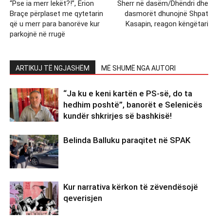
“Pse ia merr lekët?!”, Erion
Sherr në dasëm/Dhëndri dhe
Braçe përplaset me qytetarin
dasmorët dhunojnë Shpat
që u merr para banorëve kur
Kasapin, reagon këngëtari
parkojnë në rrugë
ARTIKUJ TË NGJASHËM
MË SHUMË NGA AUTORI
“Ja ku e keni kartën e PS-së, do ta
hedhim poshtë”, banorët e Selenicës
kundër shkrirjes së bashkisë!
Belinda Balluku paraqitet në SPAK
Kur narrativa kërkon të zëvendësojë
qeverisjen