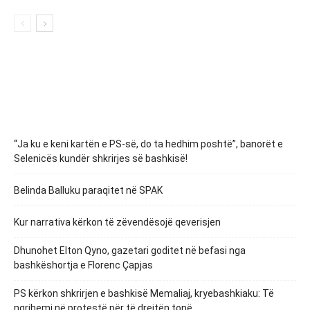
“Ja ku e keni kartën e PS-së, do ta hedhim poshtë”, banorët e
Selenicës kundër shkrirjes së bashkisë!
Belinda Balluku paraqitet në SPAK
Kur narrativa kërkon të zëvendësojë qeverisjen
Dhunohet Elton Qyno, gazetari goditet në befasi nga
bashkëshortja e Florenc Çapjas
PS kërkon shkrirjen e bashkisë Memaliaj, kryebashkiaku: Të
ngrihemi në protestë për të drejtën tonë