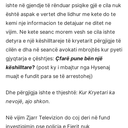
ishte në gjendje të rënduar psiqike gjë e cila nuk
është aspak e vertet dhe lidhur me kete do te
kemi nje informacion te detajuar ne ditet ne
vijim. Ne kete seanc morem vesh se cila ishte
detyra e një këshilltareje të kryetarit përgjigje të
cilën e dha në seancë avokati mbrojtës kur pyeti
gjyqtarja e çështjes:
Çfarë pune bën një
këshilltare
?
(post ky i mbajtur nga Hysenaj
muajt e fundit para se të arrestohej)
Dhe përgjigja ishte e thjeshtë:
Kur Kryetari ka
nevojë, ajo shkon.
Në vijim Zjarr Televizion do coj deri në fund
investigimin pse policia e Fierit nuk