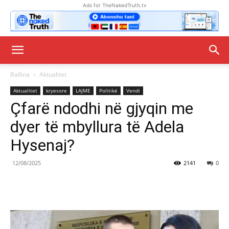
Ads for TheNakedTruth.tv
Ballina
Aktualitet
Aktualitet
kryesore
LAJME
Politikë
Vendi
Çfarë ndodhi në gjyqin me
dyer të mbyllura të Adela
Hysenaj?
12/08/2025
2141
0