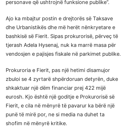
personave që ushtrojnë funksione publike”.
Ajo ka mbajtur postin e drejtorës së Taksave
dhe Urbanistikës dhe më herët nënkryetare e
bashkisë së Fierit. Sipas prokurorisë, përveç të
tjerash Adela Hysenaj, nuk ka marrë masa për
vendosjen e pajisjes fiskale në parkimet publike.
Prokuroria e Fierit, pas një hetimi disamujor
zbuloi se 4 zyrtarë shpërdoruan detyrën, duke
shkaktuar një dëm financiar prej 422 mijë
eurosh. Kjo është një goditje e Prokurorisë së
Fierit, e cila në mënyrë të pavarur ka bërë një
punë të mirë por, ne si media na duhet ta
shofim në mënyrë kritike.