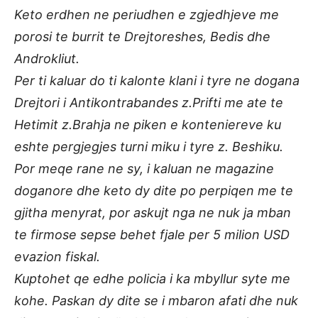
Keto erdhen ne periudhen e zgjedhjeve me
porosi te burrit te Drejtoreshes, Bedis dhe
Androkliut.
Per ti kaluar do ti kalonte klani i tyre ne dogana
Drejtori i Antikontrabandes z.Prifti me ate te
Hetimit z.Brahja ne piken e konteniereve ku
eshte pergjegjes turni miku i tyre z. Beshiku.
Por meqe rane ne sy, i kaluan ne magazine
doganore dhe keto dy dite po perpiqen me te
gjitha menyrat, por askujt nga ne nuk ja mban
te firmose sepse behet fjale per 5 milion USD
evazion fiskal.
Kuptohet qe edhe policia i ka mbyllur syte me
kohe. Paskan dy dite se i mbaron afati dhe nuk