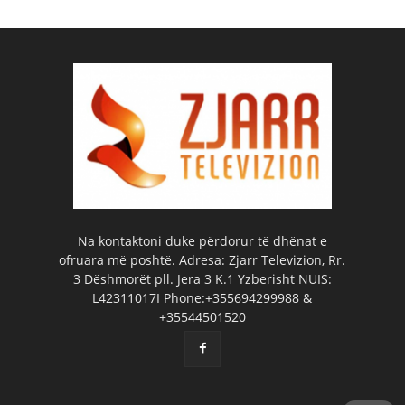
Na kontaktoni duke përdorur të dhënat e
ofruara më poshtë. Adresa: Zjarr Televizion, Rr.
3 Dëshmorët pll. Jera 3 K.1 Yzberisht NUIS:
L42311017I Phone:+355694299988 &
+35544501520