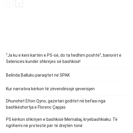
“Ja ku e keni kartën e PS-së, do ta hedhim poshtë”, banorët e
Selenicës kundër shkrirjes së bashkisë!
Belinda Balluku paraqitet në SPAK
Kur narrativa kërkon të zëvendësojë qeverisjen
Dhunohet Elton Qyno, gazetari goditet në befasi nga
bashkëshortja e Florenc Çapjas
PS kërkon shkrirjen e bashkisë Memaliaj, kryebashkiaku: Të
ngrihemi në protestë për të drejtën tonë