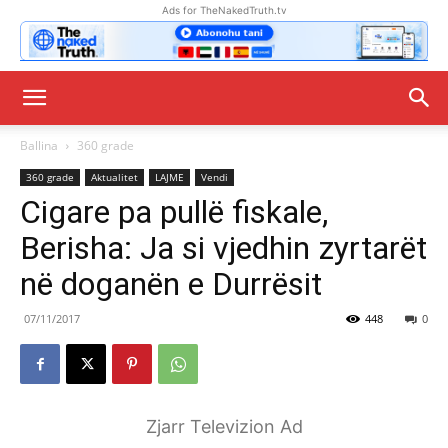
Ads for TheNakedTruth.tv
Ballina
360 grade
360 grade
Aktualitet
LAJME
Vendi
Cigare pa pullë fiskale,
Berisha: Ja si vjedhin zyrtarët
në doganën e Durrësit
07/11/2017
448
0
Zjarr Televizion Ad