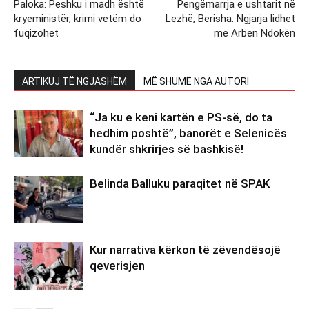
Paloka: Peshku i madh është
Pengëmarrja e ushtarit në
kryeministër, krimi vetëm do
Lezhë, Berisha: Ngjarja lidhet
fuqizohet
me Arben Ndokën
ARTIKUJ TË NGJASHËM
MË SHUMË NGA AUTORI
“Ja ku e keni kartën e PS-së, do ta
hedhim poshtë”, banorët e Selenicës
kundër shkrirjes së bashkisë!
Belinda Balluku paraqitet në SPAK
Kur narrativa kërkon të zëvendësojë
qeverisjen