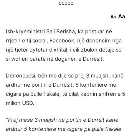
ccccc
Aa
Aa
Ish-kryeministri Sali Berisha, ka postuar në
rrjetin e tij social, Facebook, një denoncim nga
një tjetër qytetar dixhital, i cili zbulon detaje se
si vidhen paratë në doganën e Durrësit.
Denoncuesi, bën me dije se prej 3 muajsh, kanë
ardhur në portin e Durrësit, 5 konteniere me
cigare pa pullë fiskale, të cilat kapnin shifrën e 5
milion USD.
“Prej mese 3 muajsh ne portin e Durrsit kane
ardhur 5 konteniere me cigare pa pulle fiskale.