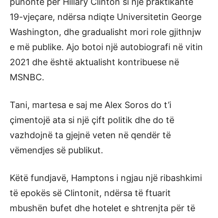
punonte për Hillary Clinton si një praktikante
19-vjeçare, ndërsa ndiqte Universitetin George
Washington, dhe gradualisht mori role gjithnjw
e më publike. Ajo botoi një autobiografi në vitin
2021 dhe është aktualisht kontribuese në
MSNBC.
Tani, martesa e saj me Alex Soros do t’i
çimentojë ata si një çift politik dhe do të
vazhdojnë ta gjejnë veten në qendër të
vëmendjes së publikut.
Këtë fundjavë, Hamptons i ngjau një ribashkimi
të epokës së Clintonit, ndërsa të ftuarit
mbushën bufet dhe hotelet e shtrenjta për të