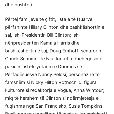
dhe pushteti.
Përtej familjeve të çiftit, lista e të ftuarve
përfshinte Hillary Clinton dhe bashkëshortin e
saj, ish-Presidentin Bill Clinton; ish-
nënpresidenten Kamala Harris dhe
bashkëshortin e saj, Doug Emhoff; senatorin
Chuck Schumer të Nju Jorkut, udhëheqësin e
pakicës; ish-kryetaren e Dhomës së
Përfaqësuesve Nancy Pelosi; personazhe të
famshëm si Nicky Hilton Rothschild; figura
kulturore si redaktorja e Vogue, Anna Wintour;
miq të hershëm të Clinton si ndërmjetësja e
fuqishme nga San Francisko, Susie Tompkins
Buell; dhe personalitete të huaja si kryeministri i