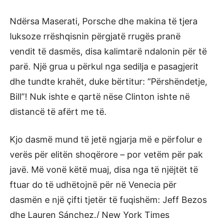
Ndërsa Maserati, Porsche dhe makina të tjera
luksoze rrëshqisnin përgjatë rrugës pranë
vendit të dasmës, disa kalimtarë ndalonin për të
parë. Një grua u përkul nga sedilja e pasagjerit
dhe tundte krahët, duke bërtitur: “Përshëndetje,
Bill”! Nuk ishte e qartë nëse Clinton ishte në
distancë të afërt me të.
Kjo dasmë mund të jetë ngjarja më e përfolur e
verës për elitën shoqërore – por vetëm për pak
javë. Më vonë këtë muaj, disa nga të njëjtët të
ftuar do të udhëtojnë për në Venecia për
dasmën e një çifti tjetër të fuqishëm: Jeff Bezos
dhe Lauren Sánchez./ New York Times