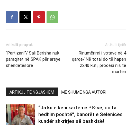
Artikulli paraprak
Artikulli tjetër
“Partizani”/ Sali Berisha nuk
Rinumërimi i votave në 4
paraqitet në SPAK për arsye
qarqe/ Në total do të hapen
shëndetësore
2240 kuti, procesi nis të
martën
ARTIKUJ TË NGJASHËM
MË SHUMË NGA AUTORI
“Ja ku e keni kartën e PS-së, do ta
hedhim poshtë”, banorët e Selenicës
kundër shkrirjes së bashkisë!