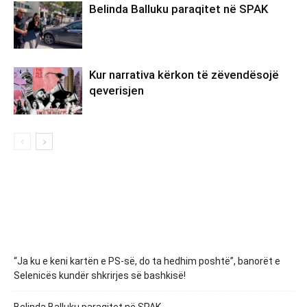
Belinda Balluku paraqitet në SPAK
Kur narrativa kërkon të zëvendësojë
qeverisjen
“Ja ku e keni kartën e PS-së, do ta hedhim poshtë”, banorët e
Selenicës kundër shkrirjes së bashkisë!
Belinda Balluku paraqitet në SPAK