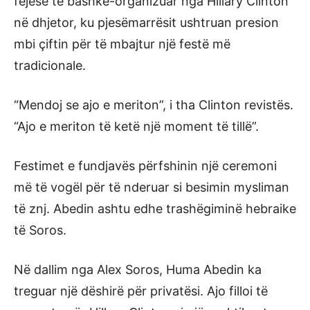
fejese të bashkë-organizuar nga Hillary Clinton
në dhjetor, ku pjesëmarrësit ushtruan presion
mbi çiftin për të mbajtur një festë më
tradicionale.
“Mendoj se ajo e meriton”, i tha Clinton revistës.
“Ajo e meriton të ketë një moment të tillë”.
Festimet e fundjavës përfshinin një ceremoni
më të vogël për të nderuar si besimin mysliman
të znj. Abedin ashtu edhe trashëgiminë hebraike
të Soros.
Në dallim nga Alex Soros, Huma Abedin ka
treguar një dëshirë për privatësi. Ajo filloi të