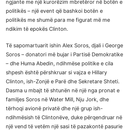
ngjante me një kurorëzim mbretëror në botën e
politikës – një event që bashkoi botën e
politikës me shumë para me figurat më me
ndikim të epokës Clinton.
Të sapomartuarit ishin Alex Soros, djali i George
Soros – donatori më bujar i Partisë Demokratike
– dhe Huma Abedin, ndihmëse politike e cila
shpesh është përshkruar si vajza e Hillary
Clinton, ish-Zonjë e Parë dhe Sekretare Shteti.
Dasma u mbajt të shtunën në një nga pronat e
familjes Soros në Water Mill, Nju Jork, dhe
tërhoqi avionë privatë dhe një grup ish-
ndihmësish të Clintonëve, duke përqendruar në
një vend të vetëm një sasi të pazakontë pasurie