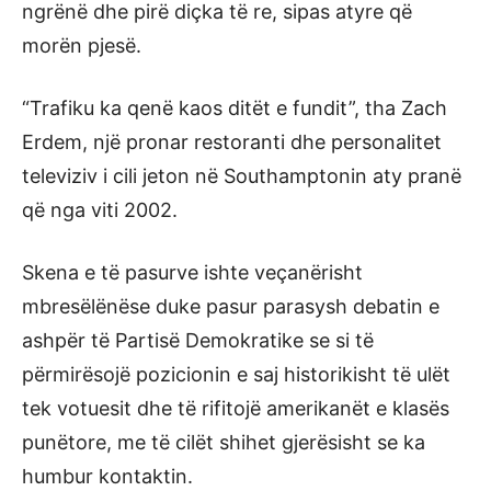
ngrënë dhe pirë diçka të re, sipas atyre që
morën pjesë.
“Trafiku ka qenë kaos ditët e fundit”, tha Zach
Erdem, një pronar restoranti dhe personalitet
televiziv i cili jeton në Southamptonin aty pranë
që nga viti 2002.
Skena e të pasurve ishte veçanërisht
mbresëlënëse duke pasur parasysh debatin e
ashpër të Partisë Demokratike se si të
përmirësojë pozicionin e saj historikisht të ulët
tek votuesit dhe të rifitojë amerikanët e klasës
punëtore, me të cilët shihet gjerësisht se ka
humbur kontaktin.