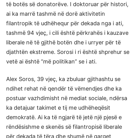
të botës së donatorëve. I doktoruar për histori,
ai ka marrë tashmë në dorë aktivitetin
filantropik të udhëhequr për dekada nga i ati,
tashmë 94 vjeç, i cili është përkrahës i kauzave
liberale në të gjithë botën dhe i urryer për të
djathtën ekstreme. Sorosi i ri është shprehur se
vetë ai është “më politikan” se i ati.
Alex Soros, 39 vjeç, ka zbuluar gjithashtu se
ndihet rehat në qendër të vëmendjes dhe ka
postuar vazhdimisht në mediat sociale, ndërsa
ka detajuar takimet e tij me udhëheqësit
demokratë. Ai ka të ngjarë të jetë një pjesë e
rëndësishme e skenës së filantropisë liberale
për dekada të tëra dhe shumë në qarqet