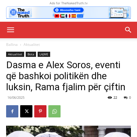
Ads for TheNakedTruth.tv
Ballina
Aktualitet
Aktualitet
Bota
LAJME
Dasma e Alex Soros, eventi
që bashkoi politikën dhe
luksin, Rama fjalim për çiftin
16/06/2025
22
0