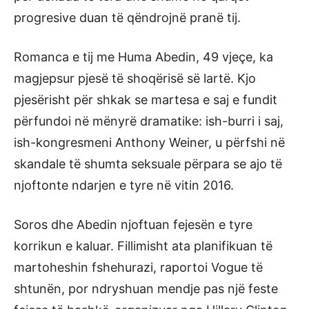
progresive duan të qëndrojnë pranë tij.
Romanca e tij me Huma Abedin, 49 vjeçe, ka
magjepsur pjesë të shoqërisë së lartë. Kjo
pjesërisht për shkak se martesa e saj e fundit
përfundoi në mënyrë dramatike: ish-burri i saj,
ish-kongresmeni Anthony Weiner, u përfshi në
skandale të shumta seksuale përpara se ajo të
njoftonte ndarjen e tyre në vitin 2016.
Soros dhe Abedin njoftuan fejesën e tyre
korrikun e kaluar. Fillimisht ata planifikuan të
martoheshin fshehurazi, raportoi Vogue të
shtunën, por ndryshuan mendje pas një feste