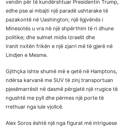
vendin për të kundërshtuar Presidentin Trump,
edhe pse ai mbajti një paradë ushtarake të
pazakontë në Uashington; një ligjvënës i
Minesotës u vra në një shpërthim të ri dhune
politike; dhe sulmet midis Izraelit dhe
Iranit nxitën frikën e një zjarri më të gjerë në
Lindjen e Mesme.
Gjithçka ishte shumë më e qetë në Hamptons,
ndërsa karvanë me SUV të zinj transportuan
pjesëmarrësit në dasmë përgjatë një rrugice të
ngushtë me pyll dhe përmes një porte të
rrethuar nga lule vjollcë.
Alex Soros është një nga figurat më intriguese