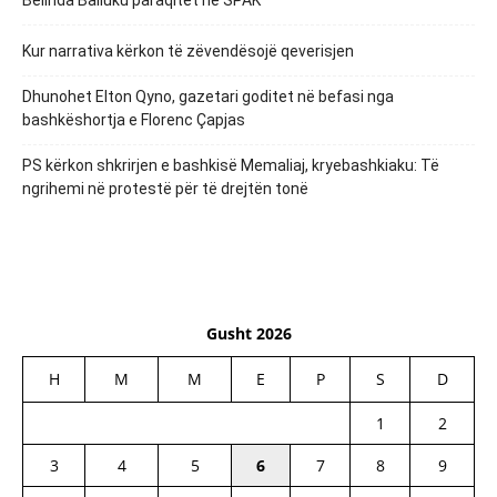
Kur narrativa kërkon të zëvendësojë qeverisjen
Dhunohet Elton Qyno, gazetari goditet në befasi nga
bashkëshortja e Florenc Çapjas
PS kërkon shkrirjen e bashkisë Memaliaj, kryebashkiaku: Të
ngrihemi në protestë për të drejtën tonë
Gusht 2026
H
M
M
E
P
S
D
1
2
3
4
5
6
7
8
9