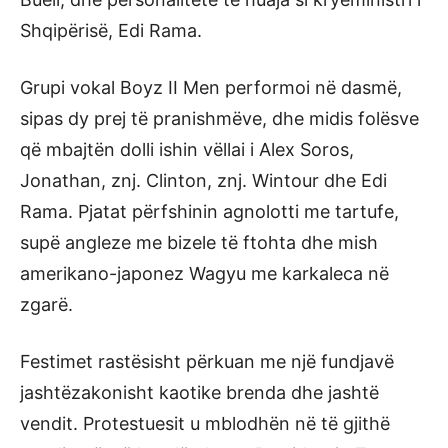
Shqipërisë, Edi Rama.
Grupi vokal Boyz II Men performoi në dasmë,
sipas dy prej të pranishmëve, dhe midis folësve
që mbajtën dolli ishin vëllai i Alex Soros,
Jonathan, znj. Clinton, znj. Wintour dhe Edi
Rama. Pjatat përfshinin agnolotti me tartufe,
supë angleze me bizele të ftohta dhe mish
amerikano-japonez Wagyu me karkaleca në
zgarë.
Festimet rastësisht përkuan me një fundjavë
jashtëzakonisht kaotike brenda dhe jashtë
vendit. Protestuesit u mblodhën në të gjithë