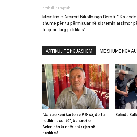
Artikulli paraprak
Ministria e Arsimit Nikolla nga Berati: “ Ka ende
shumë për tu përmisuar në sistemin arsimor p
të qënë larg politikës”
ARTIKUJ TË NGJASHËM
MË SHUMË NGA AU
“Ja ku e keni kartën e PS-së, do ta
Belinda Bal
hedhim poshtë”, banorët e
Selenicës kundër shkrirjes së
bashkisë!