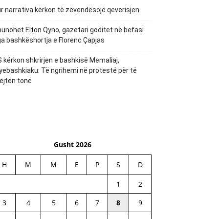
r narrativa kërkon të zëvendësojë qeverisjen
unohet Elton Qyno, gazetari goditet në befasi
a bashkëshortja e Florenc Çapjas
 kërkon shkrirjen e bashkisë Memaliaj,
yebashkiaku: Të ngrihemi në protestë për të
ejtën tonë
Gusht 2026
H
M
M
E
P
S
D
1
2
3
4
5
6
7
8
9