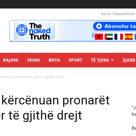
Ads for TheNakedTruth.
RAJONI
VENDI
BOTA
SPORT
TË TJERA
ZJARR 
rët e autobuzëve, por të gjithë drejt...
 kërcënuan pronarët
“J
 të gjithë drejt
ba
Be