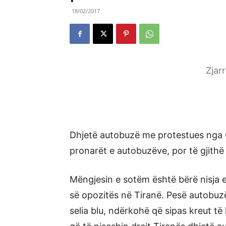
18/02/2017
Zjar
Dhjetë autobuzë me protestues nga Q
pronarët e autobuzëve, por të gjithë
Mëngjesin e sotëm është bërë nisja 
së opozitës në Tiranë. Pesë autobuz
selia blu, ndërkohë që sipas kreut të