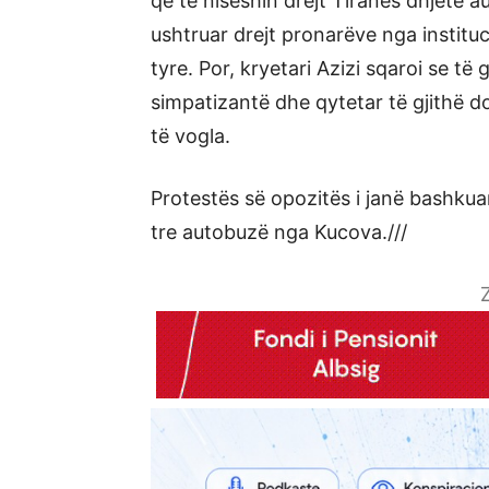
që të niseshin drejt Tiranës dhjetë a
ushtruar drejt pronarëve nga instit
tyre. Por, kryetari Azizi sqaroi se të 
simpatizantë dhe qytetar të gjithë do
të vogla.
Protestës së opozitës i janë bashku
tre autobuzë nga Kucova.///
Z