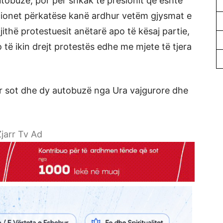
utobuzë, por për shkak të presionit që është
ucionet përkatëse kanë ardhur vetëm gjysmat e
gjithë protestuesit anëtarë apo të kësaj partie,
 të ikin drejt protestës edhe me mjete të tjera
ar sot dhe dy autobuzë nga Ura vajgurore dhe
jarr Tv Ad