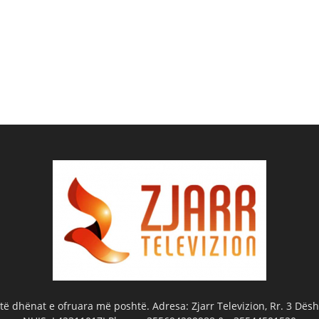
ë dhënat e ofruara më poshtë. Adresa: Zjarr Televizion, Rr. 3 Dëshm