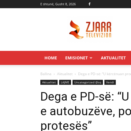
E shtunë, Gusht 8, 2026
Zjarr.tv
HOME
EMISIONET
AKTUALITET
Ballina
Aktualitet
Dega e PD-së: “U kërcënuan prona
Aktualitet
LAJME
Uncategorized @sq
Vendi
Dega e PD-së: “U
e autobuzëve, por
protesës”