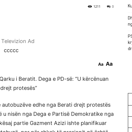
Ku
1211
0
Dh
ng
PS
r Televizion Ad
kr
dr
ccccc
Aa
Aa
arku i Beratit. Dega e PD-së: “U kërcënuan
 drejt protesës”
e autobuzëve edhe nga Berati drejt protestës
ë u nisën nga Dega e Partisë Demokratike nga
 kësaj partie Gazment Azizi ishte planifikuar