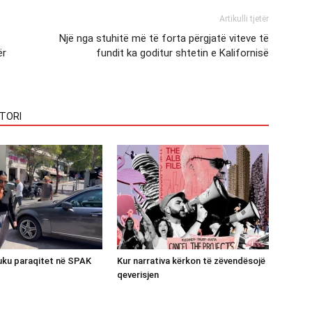
Artikulli tjetër
Një nga stuhitë më të forta përgjatë viteve të
ër
fundit ka goditur shtetin e Kalifornisë
TORI
luku paraqitet në SPAK
Kur narrativa kërkon të zëvendësojë
qeverisjen