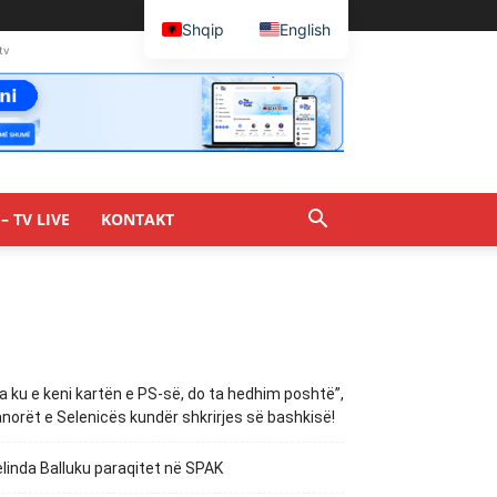
Shqip
English
tv
– TV LIVE
KONTAKT
a ku e keni kartën e PS-së, do ta hedhim poshtë”,
norët e Selenicës kundër shkrirjes së bashkisë!
linda Balluku paraqitet në SPAK