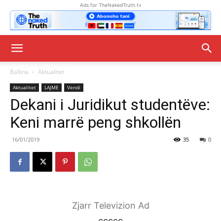
Ads for TheNakedTruth.tv
Ballina
Aktualitet
Aktualitet
LAJME
Vendi
Dekani i Juridikut studentëve:
Keni marrë peng shkollën
16/01/2019
35
0
Zjarr Televizion Ad
ccccc