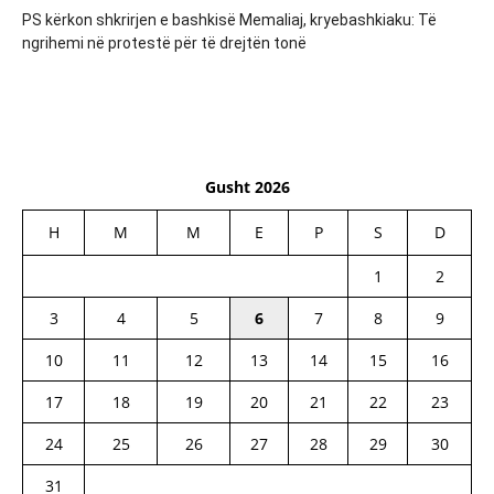
PS kërkon shkrirjen e bashkisë Memaliaj, kryebashkiaku: Të
ngrihemi në protestë për të drejtën tonë
Gusht 2026
H
M
M
E
P
S
D
1
2
3
4
5
6
7
8
9
10
11
12
13
14
15
16
17
18
19
20
21
22
23
24
25
26
27
28
29
30
31