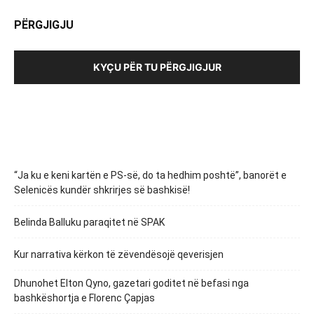
PËRGJIGJU
KYÇU PËR TU PËRGJIGJUR
“Ja ku e keni kartën e PS-së, do ta hedhim poshtë”, banorët e
Selenicës kundër shkrirjes së bashkisë!
Belinda Balluku paraqitet në SPAK
Kur narrativa kërkon të zëvendësojë qeverisjen
Dhunohet Elton Qyno, gazetari goditet në befasi nga
bashkëshortja e Florenc Çapjas