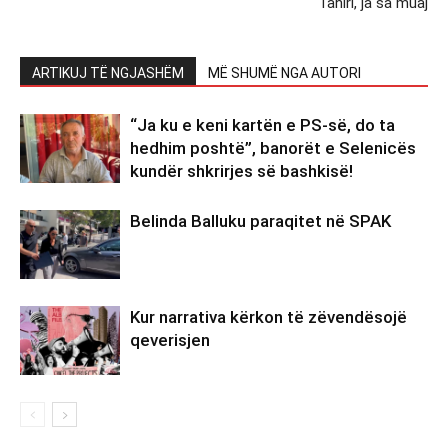
Tahiri, ja sa muaj
ARTIKUJ TË NGJASHËM
MË SHUMË NGA AUTORI
“Ja ku e keni kartën e PS-së, do ta
hedhim poshtë”, banorët e Selenicës
kundër shkrirjes së bashkisë!
Belinda Balluku paraqitet në SPAK
Kur narrativa kërkon të zëvendësojë
qeverisjen