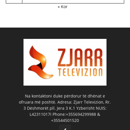
« Kor
Na kontaktoni duke përdorur të dhënat e
ofruara më poshtë. Adresa: Zjarr Televizion, Rr.
3 Dëshmorët pll. Jera 3 K.1 Yzberisht NUIS:
L42311017I Phone:+355694299988 &
+35544501520