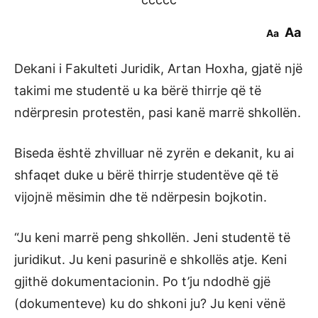
Aa
Aa
Dekani i Fakulteti Juridik, Artan Hoxha, gjatë një
takimi me studentë u ka bërë thirrje që të
ndërpresin protestën, pasi kanë marrë shkollën.
Biseda është zhvilluar në zyrën e dekanit, ku ai
shfaqet duke u bërë thirrje studentëve që të
vijojnë mësimin dhe të ndërpesin bojkotin.
“Ju keni marrë peng shkollën. Jeni studentë të
juridikut. Ju keni pasurinë e shkollës atje. Keni
gjithë dokumentacionin. Po t’ju ndodhë gjë
(dokumenteve) ku do shkoni ju? Ju keni vënë