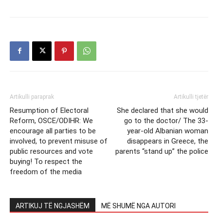
Artikulli paraprak
Artikulli tjetër
Resumption of Electoral
She declared that she would
Reform, OSCE/ODIHR: We
go to the doctor/ The 33-
encourage all parties to be
year-old Albanian woman
involved, to prevent misuse of
disappears in Greece, the
public resources and vote
parents “stand up” the police
buying! To respect the
freedom of the media
ARTIKUJ TË NGJASHËM
MË SHUMË NGA AUTORI