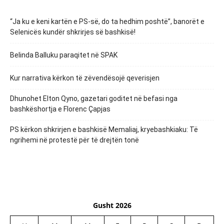
“Ja ku e keni kartën e PS-së, do ta hedhim poshtë”, banorët e
Selenicës kundër shkrirjes së bashkisë!
Belinda Balluku paraqitet në SPAK
Kur narrativa kërkon të zëvendësojë qeverisjen
Dhunohet Elton Qyno, gazetari goditet në befasi nga
bashkëshortja e Florenc Çapjas
PS kërkon shkrirjen e bashkisë Memaliaj, kryebashkiaku: Të
ngrihemi në protestë për të drejtën tonë
Gusht 2026