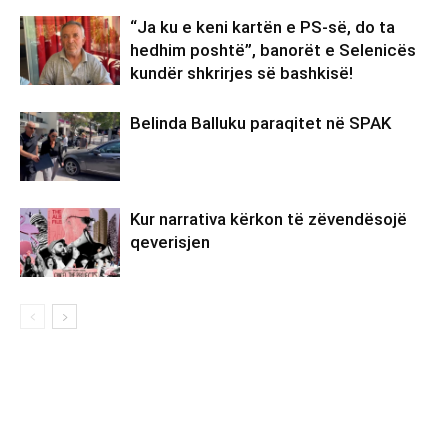
“Ja ku e keni kartën e PS-së, do ta
hedhim poshtë”, banorët e Selenicës
kundër shkrirjes së bashkisë!
Belinda Balluku paraqitet në SPAK
Kur narrativa kërkon të zëvendësojë
qeverisjen