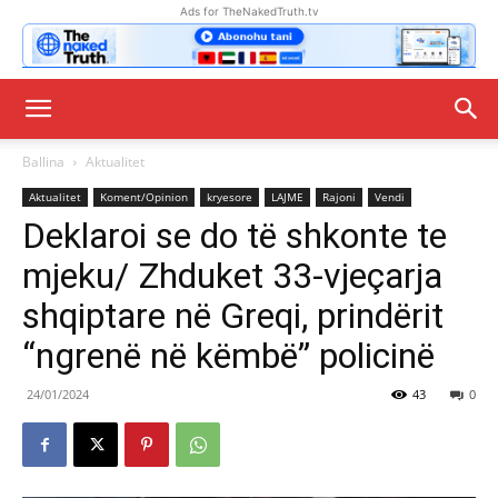
Ads for TheNakedTruth.tv
Ballina
Aktualitet
Aktualitet
Koment/Opinion
kryesore
LAJME
Rajoni
Vendi
Deklaroi se do të shkonte te
mjeku/ Zhduket 33-vjeçarja
shqiptare në Greqi, prindërit
“ngrenë në këmbë” policinë
24/01/2024
43
0