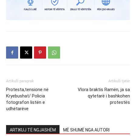
Artikulli paraprak
Artikulli tjetër
Protesta,tensione në
Vlora braktis Ramën, ja sa
Kryebushat/ Policia
qytetarë i bashkohen
fotografon listën e
protestës
udhëtarëve
ARTIKUJ TË NGJASHËM
MË SHUMË NGA AUTORI