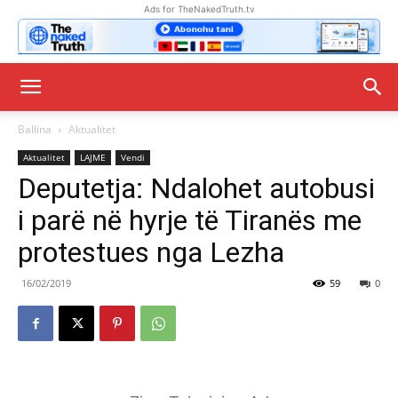
Ads for TheNakedTruth.tv
Ballina
Aktualitet
Aktualitet
LAJME
Vendi
Deputetja: Ndalohet autobusi
i parë në hyrje të Tiranës me
protestues nga Lezha
16/02/2019
59
0