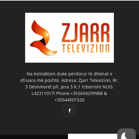
Na kontaktoni duke përdorur të dhënat e
ofruara më poshtë. Adresa: Zjarr Televizion, Rr.
3 Dëshmorët pll. Jera 3 K.1 Yzberisht NUIS:
L42311017I Phone:+355694299988 &
+35544501520