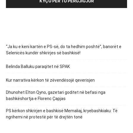
KYÇU PËR TU PËRGJIGJUR
“Ja ku e keni kartën e PS-së, do ta hedhim poshtë”, banorët e
Selenicës kundër shkrirjes së bashkisë!
Belinda Balluku paraqitet në SPAK
Kur narrativa kërkon të zëvendësojë qeverisjen
Dhunohet Elton Qyno, gazetari goditet në befasi nga
bashkëshortja e Florenc Çapjas
PS kërkon shkrirjen e bashkisë Memaliaj, kryebashkiaku: Të
ngrihemi në protestë për të drejtën tonë