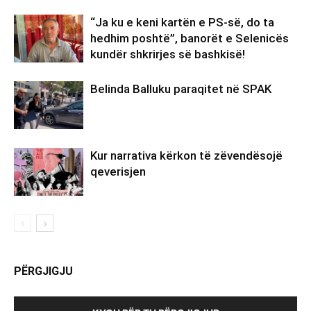
“Ja ku e keni kartën e PS-së, do ta
hedhim poshtë”, banorët e Selenicës
kundër shkrirjes së bashkisë!
Belinda Balluku paraqitet në SPAK
Kur narrativa kërkon të zëvendësojë
qeverisjen
PËRGJIGJU