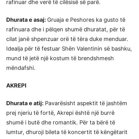
rafinuar dhe verë të cilësisë së parë.
Dhurata e asaj:
Gruaja e Peshores ka gusto të
rafinuara dhe i pëlqen shumë dhuratat, për të
cilat janë shpenzuar orë të tëra duke menduar.
Idealja për të festuar Shën Valentinin së bashku,
mund të jetë një kostum të brendshmesh
mëndafshi.
AKREPI
Dhurata e atij:
Pavarësisht aspektit të jashtëm
prej njeriu të fortë, Akrepi është një burrë
shumë i butë dhe romantik. Për ta bërë të
lumtur, dhuroji bileta të koncertit të këngëtarit