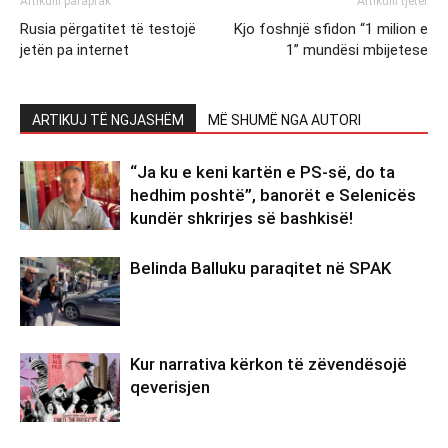
Artikulli paraprak
Artikulli tjetër
Rusia përgatitet të testojë
Kjo foshnjë sfidon “1 milion e
jetën pa internet
1” mundësi mbijetese
ARTIKUJ TË NGJASHËM
MË SHUMË NGA AUTORI
“Ja ku e keni kartën e PS-së, do ta
hedhim poshtë”, banorët e Selenicës
kundër shkrirjes së bashkisë!
Belinda Balluku paraqitet në SPAK
Kur narrativa kërkon të zëvendësojë
qeverisjen