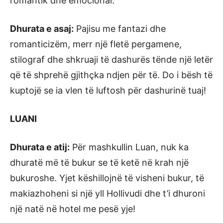
romantik dhe emocional.
Dhurata e asaj:
Pajisu me fantazi dhe
romanticizëm, merr një fletë pergamene,
stilograf dhe shkruaji të dashurës tënde një letër
që të shprehë gjithçka ndjen për të. Do i bësh të
kuptojë se ia vlen të luftosh për dashurinë tuaj!
LUANI
Dhurata e atij:
Për mashkullin Luan, nuk ka
dhuratë më të bukur se të ketë në krah një
bukuroshe. Yjet këshillojnë të visheni bukur, të
makiazhoheni si një yll Hollivudi dhe t’i dhuroni
një natë në hotel me pesë yje!