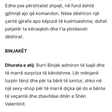
Edhe pse përshtatet shpejt, në fund është
gjithnjë ajo që komandon. Nëse dëshiron një
çantë gjirafe apo këpucë të kushtueshme, duhet
patjetër ta kënaqësh dhe t’ia plotësosh
dëshirat.
BINJAKËT
Dhurata e atij
: Burri Binjak admiron të luajë dhe
të marrë surpriza të këndshme. Lër mënjanë
turpin tënd dhe për ta bërë të lumtur, shko në
një sexy-shop për të marrë diçka që do e bënte
të veçantë dhe zbavitëse ditën e Shën
Valentinit.