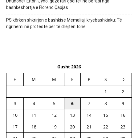
Dhunohet Elton Qyno, gazetari goditet në befasi nga
bashkëshortja e Florenc Çapjas
PS kërkon shkrirjen e bashkisë Memaliaj, kryebashkiaku: Të
ngrihemi në protestë për të drejtën tonë
Gusht 2026
H
M
M
E
P
S
D
1
2
3
4
5
6
7
8
9
10
11
12
13
14
15
16
17
18
19
20
21
22
23