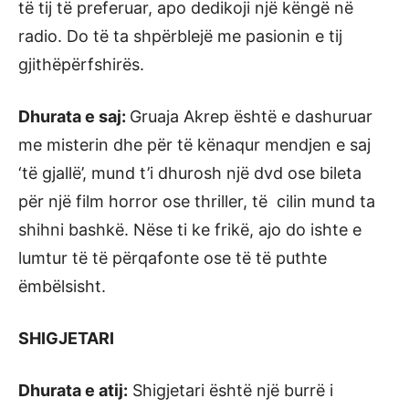
të tij të preferuar, apo dedikoji një këngë në
radio. Do të ta shpërblejë me pasionin e tij
gjithëpërfshirës.
Dhurata e saj:
Gruaja Akrep është e dashuruar
me misterin dhe për të kënaqur mendjen e saj
‘të gjallë’, mund t’i dhurosh një dvd ose bileta
për një film horror ose thriller, të cilin mund ta
shihni bashkë. Nëse ti ke frikë, ajo do ishte e
lumtur të të përqafonte ose të të puthte
ëmbëlsisht.
SHIGJETARI
Dhurata e atij:
Shigjetari është një burrë i