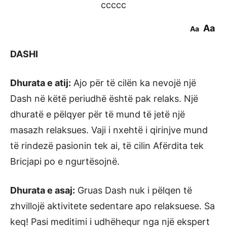
ccccc
Aa
Aa
DASHI
Dhurata e atij:
Ajo për të cilën ka nevojë një
Dash në këtë periudhë është pak relaks. Një
dhuratë e pëlqyer për të mund të jetë një
masazh relaksues. Vaji i nxehtë i qirinjve mund
të rindezë pasionin tek ai, të cilin Afërdita tek
Bricjapi po e ngurtësojnë.
Dhurata e asaj:
Gruas Dash nuk i pëlqen të
zhvillojë aktivitete sedentare apo relaksuese. Sa
keq! Pasi meditimi i udhëhequr nga një ekspert