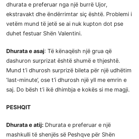
dhurata e preferuar nga një burrë Ujor,
ekstravakt dhe ëndërrimtar siç është. Problemi i
vetëm mund të jetë se ai nuk kupton dot pse
duhet festuar Shën Valentini.
Dhurata e asaj
: Të kënaqësh një grua që
dashuron surprizat është shumë e thjeshtë.
Mund t’i dhurosh surprizë bileta për një udhëtim
‘last-minute’, ose t’i dhurosh një yll me emrin e
saj. Do bësh t’i ikë dhimbja e kokës si me magji.
PESHQIT
Dhurata e atij:
Dhurata e preferuar e një
mashkulli të shenjës së Peshqve për Shën