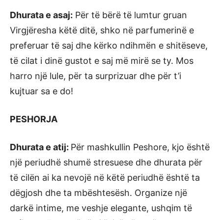
Dhurata e asaj:
Për të bërë të lumtur gruan
Virgjëresha këtë ditë, shko në parfumerinë e
preferuar të saj dhe kërko ndihmën e shitëseve,
të cilat i dinë gustot e saj më mirë se ty. Mos
harro një lule, për ta surprizuar dhe për t’i
kujtuar sa e do!
PESHORJA
Dhurata e atij:
Për mashkullin Peshore, kjo është
një periudhë shumë stresuese dhe dhurata për
të cilën ai ka nevojë në këtë periudhë është ta
dëgjosh dhe ta mbështesësh. Organize një
darkë intime, me veshje elegante, ushqim të