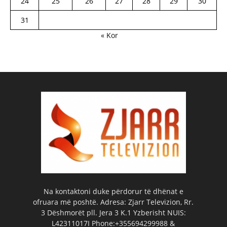
24
25
26
27
28
29
30
31
« Kor
Na kontaktoni duke përdorur të dhënat e
ofruara më poshtë. Adresa: Zjarr Televizion, Rr.
3 Dëshmorët pll. Jera 3 K.1 Yzberisht NUIS:
L42311017I Phone:+355694299988 &