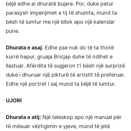
bëjë edhe ai dhuratë bujare. Por, duke patur
parasysh impenjimet e tij të shumta, mund ta
bësh të lumtur me një bllok apo një kalendar
pune.
Dhurata e asaj
: Edhe pse nuk do të ta thotë
kurrë hapur, gruaja Bricjap duhe të ndihet e
llastuar. Afërdita të sugjeron t’i bësh një surprizë
duke i dhuruar një pikturë të artistit të preferuar.
Edhe një portret i saj mund ta bëjë të lumtur.
UJORI
Dhurata e atij:
Një teleskop apo një manual për
të mësuar vëzhgimin e yjeve, mund të jetë