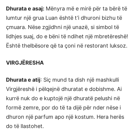
Dhurata e asaj:
Mënyra më e mirë për ta bërë të
lumtur një grua Luan është t’i dhuroni bizhu të
çmuara. Nëse zgjidhni një unazë, si simbol të
lidhjes suaj, do e bëni të ndihet një mbretëreshë!
Është thelbësore që ta çoni në restorant luksoz.
VIRGJËRESHA
Dhurata e atij
: Siç mund ta dish një mashkulli
Virgjëreshë i pëlqejnë dhuratat e dobishme. Ai
kurrë nuk do e kuptojë një dhuratë pelushi në
formë zemre, por do të ta dijë për nder nëse i
dhuron një parfum apo një kostum. Hera herës
do të llastohet.