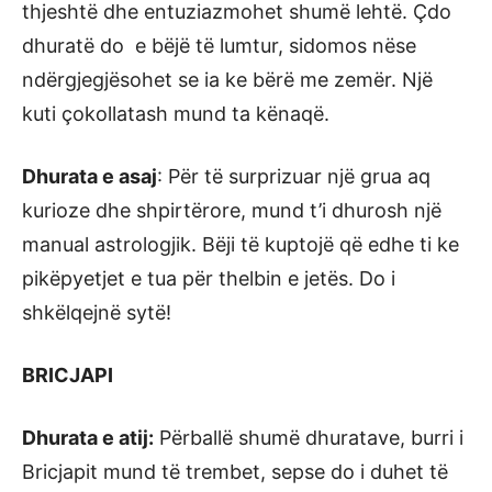
thjeshtë dhe entuziazmohet shumë lehtë. Çdo
dhuratë do e bëjë të lumtur, sidomos nëse
ndërgjegjësohet se ia ke bërë me zemër. Një
kuti çokollatash mund ta kënaqë.
Dhurata e asaj
: Për të surprizuar një grua aq
kurioze dhe shpirtërore, mund t’i dhurosh një
manual astrologjik. Bëji të kuptojë që edhe ti ke
pikëpyetjet e tua për thelbin e jetës. Do i
shkëlqejnë sytë!
BRICJAPI
Dhurata e atij:
Përballë shumë dhuratave, burri i
Bricjapit mund të trembet, sepse do i duhet të