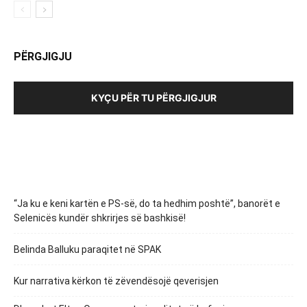
PËRGJIGJU
KYÇU PËR TU PËRGJIGJUR
“Ja ku e keni kartën e PS-së, do ta hedhim poshtë”, banorët e
Selenicës kundër shkrirjes së bashkisë!
Belinda Balluku paraqitet në SPAK
Kur narrativa kërkon të zëvendësojë qeverisjen