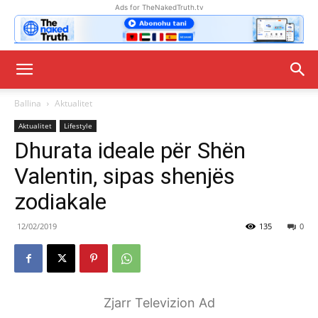
Ads for TheNakedTruth.tv
Ballina
Aktualitet
Aktualitet
Lifestyle
Dhurata ideale për Shën
Valentin, sipas shenjës
zodiakale
12/02/2019
135
0
Zjarr Televizion Ad