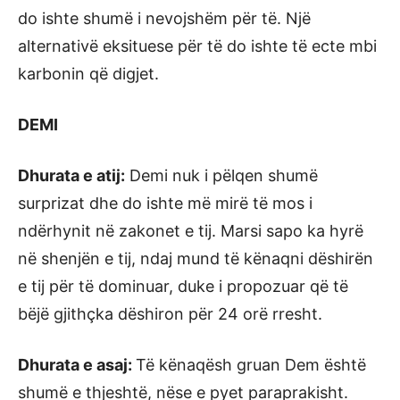
do ishte shumë i nevojshëm për të. Një
alternativë eksituese për të do ishte të ecte mbi
karbonin që digjet.
DEMI
Dhurata e atij:
Demi nuk i pëlqen shumë
surprizat dhe do ishte më mirë të mos i
ndërhynit në zakonet e tij. Marsi sapo ka hyrë
në shenjën e tij, ndaj mund të kënaqni dëshirën
e tij për të dominuar, duke i propozuar që të
bëjë gjithçka dëshiron për 24 orë rresht.
Dhurata e asaj:
Të kënaqësh gruan Dem është
shumë e thjeshtë, nëse e pyet paraprakisht.