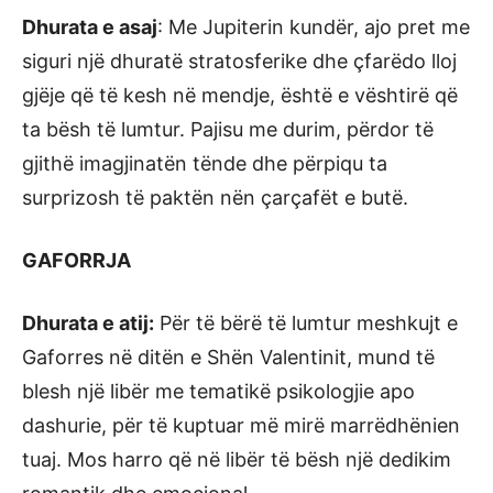
Dhurata e asaj
: Me Jupiterin kundër, ajo pret me
siguri një dhuratë stratosferike dhe çfarëdo lloj
gjëje që të kesh në mendje, është e vështirë që
ta bësh të lumtur. Pajisu me durim, përdor të
gjithë imagjinatën tënde dhe përpiqu ta
surprizosh të paktën nën çarçafët e butë.
GAFORRJA
Dhurata e atij:
Për të bërë të lumtur meshkujt e
Gaforres në ditën e Shën Valentinit, mund të
blesh një libër me tematikë psikologjie apo
dashurie, për të kuptuar më mirë marrëdhënien
tuaj. Mos harro që në libër të bësh një dedikim