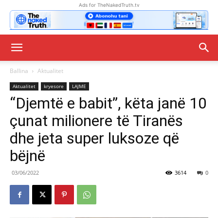
Ads for TheNakedTruth.tv
Ballina
Aktualitet
Aktualitet
kryesore
LAJME
“Djemtë e babit”, këta janë 10
çunat milionere të Tiranës
dhe jeta super luksoze që
bëjnë
03/06/2022
3614
0