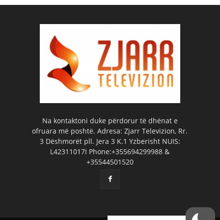
Na kontaktoni duke përdorur të dhënat e
ofruara më poshtë. Adresa: Zjarr Televizion, Rr.
3 Dëshmorët pll. Jera 3 K.1 Yzberisht NUIS:
L42311017I Phone:+355694299988 &
+35544501520