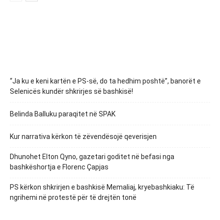
“Ja ku e keni kartën e PS-së, do ta hedhim poshtë”, banorët e
Selenicës kundër shkrirjes së bashkisë!
Belinda Balluku paraqitet në SPAK
Kur narrativa kërkon të zëvendësojë qeverisjen
Dhunohet Elton Qyno, gazetari goditet në befasi nga
bashkëshortja e Florenc Çapjas
PS kërkon shkrirjen e bashkisë Memaliaj, kryebashkiaku: Të
ngrihemi në protestë për të drejtën tonë