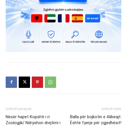
Artikulli paraprak
Artikulli tjetër
Nesër hapet Kopshti i ri
Balla për bojkotin e Alibeajt:
Zoologjik/ Ndryshon drejtimi i
Është fyerje për zgjedhësit!