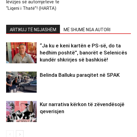
lëvizjes së automjeteve te
“Liqeni i Thatë”! (HARTA)
ARTIKUJ TË NGJASHËM
MË SHUMË NGA AUTORI
“Ja ku e keni kartën e PS-së, do ta
hedhim poshtë”, banorët e Selenicës
kundër shkrirjes së bashkisë!
Belinda Balluku paraqitet në SPAK
Kur narrativa kërkon të zëvendësojë
qeverisjen