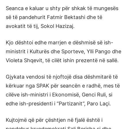
Seanca e kaluar u shty për shkak të mungesës
së të pandehurit Fatmir Bektashi dhe të
avokatit të tij, Sokol Hazizaj.
Kjo dështoi edhe marrjen e dëshmisë së ish-
ministrit i Kulturës dhe Sporteve, Ylli Pango dhe
Violeta Shqevit, të cilët ishin prezentë në sallë.
Gjykata vendosi të njoftojë disa dëshmitarë të
kërkuar nga SPAK për seancën e radhë, mes të
cilëve ish-ministri i Ekonomisë, Genci Ruli, si
edhe ish-presidenti i “Partizanit”, Paro Laçi.
Kujtojmë që për çështjen në fjalë është i
pandehur kryedemokrati Sali Berisha si dhe