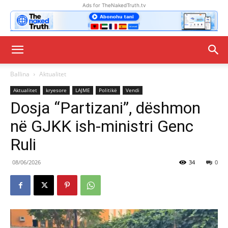
Ads for TheNakedTruth.tv
Ballina
Aktualitet
Aktualitet
kryesore
LAJME
Politikë
Vendi
Dosja “Partizani”, dëshmon
në GJKK ish-ministri Genc
Ruli
08/06/2026
34
0