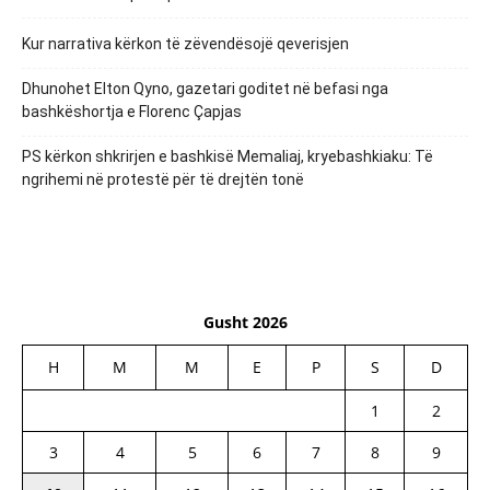
Kur narrativa kërkon të zëvendësojë qeverisjen
Dhunohet Elton Qyno, gazetari goditet në befasi nga
bashkëshortja e Florenc Çapjas
PS kërkon shkrirjen e bashkisë Memaliaj, kryebashkiaku: Të
ngrihemi në protestë për të drejtën tonë
Gusht 2026
H
M
M
E
P
S
D
1
2
3
4
5
6
7
8
9