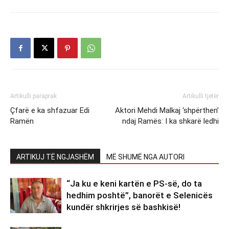
Artikulli paraprak
Artikulli tjetër
Çfarë e ka shfazuar Edi
Aktori Mehdi Malkaj ‘shpërthen’
Ramën
ndaj Ramës: I ka shkarë ledhi
ARTIKUJ TË NGJASHËM
MË SHUMË NGA AUTORI
“Ja ku e keni kartën e PS-së, do ta
hedhim poshtë”, banorët e Selenicës
kundër shkrirjes së bashkisë!