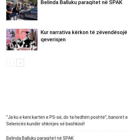
Belinda Balluku paraqitet në SPAK
Kur narrativa kërkon të zëvendësojë
qeverisjen
“Ja ku e keni kartën e PS-së, do ta hedhim poshtë”, banorët e
Selenicës kundër shkrirjes së bashkisë!
Belinda Balluku paraqitet në SPAK