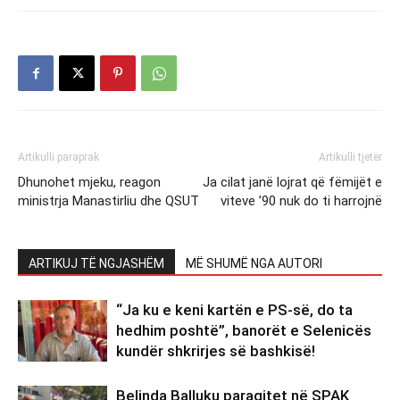
Artikulli paraprak
Artikulli tjetër
Dhunohet mjeku, reagon
Ja cilat janë lojrat që fëmijët e
ministrja Manastirliu dhe QSUT
viteve ’90 nuk do ti harrojnë
ARTIKUJ TË NGJASHËM
MË SHUMË NGA AUTORI
“Ja ku e keni kartën e PS-së, do ta
hedhim poshtë”, banorët e Selenicës
kundër shkrirjes së bashkisë!
Belinda Balluku paraqitet në SPAK