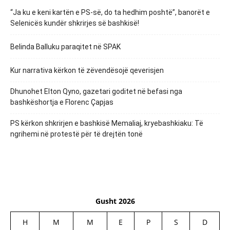
“Ja ku e keni kartën e PS-së, do ta hedhim poshtë”, banorët e
Selenicës kundër shkrirjes së bashkisë!
Belinda Balluku paraqitet në SPAK
Kur narrativa kërkon të zëvendësojë qeverisjen
Dhunohet Elton Qyno, gazetari goditet në befasi nga
bashkëshortja e Florenc Çapjas
PS kërkon shkrirjen e bashkisë Memaliaj, kryebashkiaku: Të
ngrihemi në protestë për të drejtën tonë
Gusht 2026
H
M
M
E
P
S
D