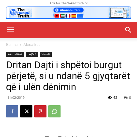
Ads for TheNakedTruth.tv
Ballina
Aktualitet
Aktualitet
LAJME
Vendi
Dritan Dajti i shpëtoi burgut
përjetë, si u ndanë 5 gjyqtarët
që i ulën dënimin
11/02/2019
62
0