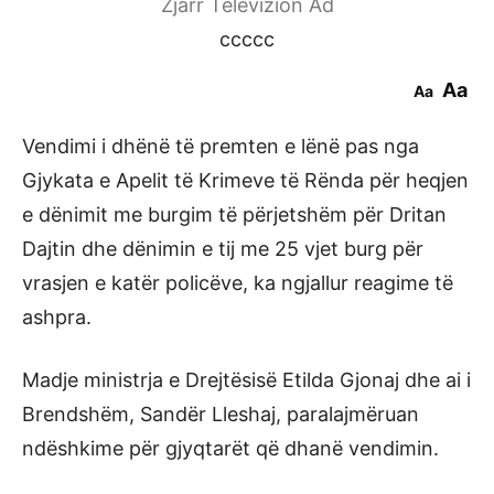
Zjarr Televizion Ad
ccccc
Aa
Aa
Vendimi i dhënë të premten e lënë pas nga
Gjykata e Apelit të Krimeve të Rënda për heqjen
e dënimit me burgim të përjetshëm për Dritan
Dajtin dhe dënimin e tij me 25 vjet burg për
vrasjen e katër policëve, ka ngjallur reagime të
ashpra.
Madje ministrja e Drejtësisë Etilda Gjonaj dhe ai i
Brendshëm, Sandër Lleshaj, paralajmëruan
ndëshkime për gjyqtarët që dhanë vendimin.