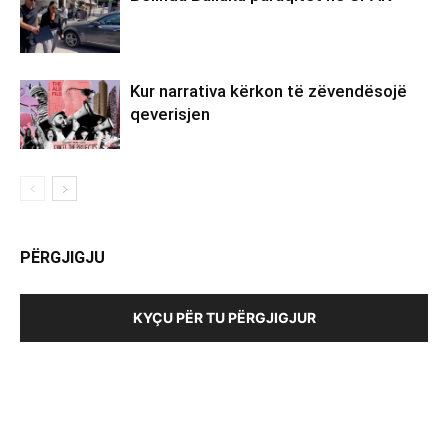
Kur narrativa kërkon të zëvendësojë
qeverisjen
PËRGJIGJU
KYÇU PËR TU PËRGJIGJUR