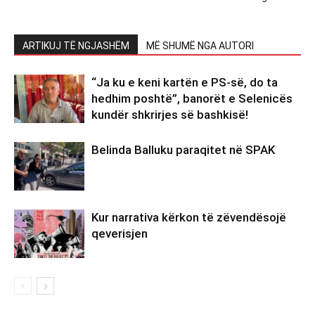
ARTIKUJ TË NGJASHËM
MË SHUMË NGA AUTORI
“Ja ku e keni kartën e PS-së, do ta
hedhim poshtë”, banorët e Selenicës
kundër shkrirjes së bashkisë!
Belinda Balluku paraqitet në SPAK
Kur narrativa kërkon të zëvendësojë
qeverisjen