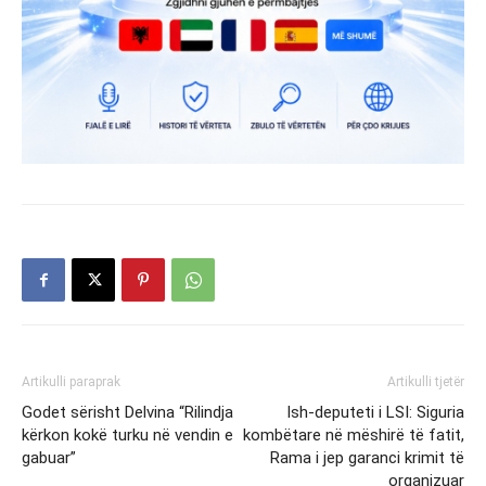
Artikulli paraprak
Artikulli tjetër
Godet sërisht Delvina “Rilindja
Ish-deputeti i LSI: Siguria
kërkon kokë turku në vendin e
kombëtare në mëshirë të fatit,
gabuar”
Rama i jep garanci krimit të
organizuar