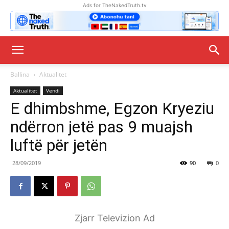
Ads for TheNakedTruth.tv
Ballina
Aktualitet
Aktualitet
Vendi
E dhimbshme, Egzon Kryeziu
ndërron jetë pas 9 muajsh
luftë për jetën
28/09/2019
90
0
Zjarr Televizion Ad