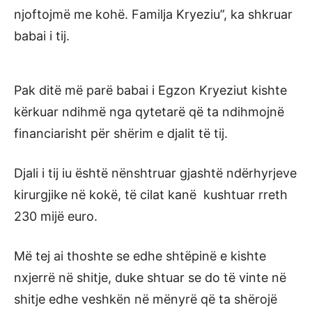
njoftojmë me kohë. Familja Kryeziu”, ka shkruar
babai i tij.
Pak ditë më parë babai i Egzon Kryeziut kishte
kërkuar ndihmë nga qytetarë që ta ndihmojnë
financiarisht për shërim e djalit të tij.
Djali i tij iu është nënshtruar gjashtë ndërhyrjeve
kirurgjike në kokë, të cilat kanë kushtuar rreth
230 mijë euro.
Më tej ai thoshte se edhe shtëpinë e kishte
nxjerrë në shitje, duke shtuar se do të vinte në
shitje edhe veshkën në mënyrë që ta shërojë