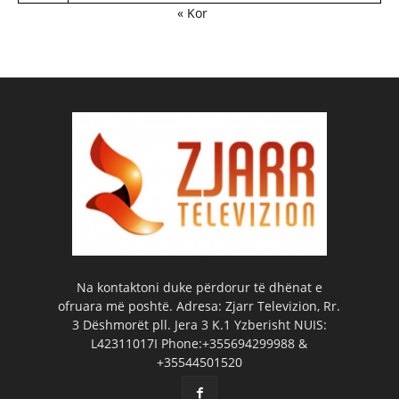
« Kor
Na kontaktoni duke përdorur të dhënat e
ofruara më poshtë. Adresa: Zjarr Televizion, Rr.
3 Dëshmorët pll. Jera 3 K.1 Yzberisht NUIS:
L42311017I Phone:+355694299988 &
+35544501520