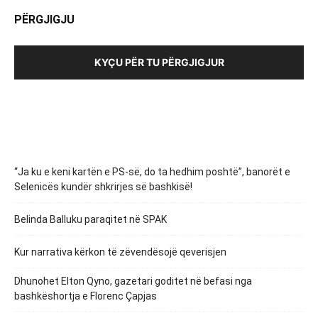
PËRGJIGJU
KYÇU PËR TU PËRGJIGJUR
“Ja ku e keni kartën e PS-së, do ta hedhim poshtë”, banorët e
Selenicës kundër shkrirjes së bashkisë!
Belinda Balluku paraqitet në SPAK
Kur narrativa kërkon të zëvendësojë qeverisjen
Dhunohet Elton Qyno, gazetari goditet në befasi nga
bashkëshortja e Florenc Çapjas