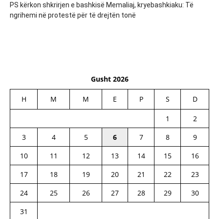
PS kërkon shkrirjen e bashkisë Memaliaj, kryebashkiaku: Të
ngrihemi në protestë për të drejtën tonë
Gusht 2026
H
M
M
E
P
S
D
1
2
3
4
5
6
7
8
9
10
11
12
13
14
15
16
17
18
19
20
21
22
23
24
25
26
27
28
29
30
31