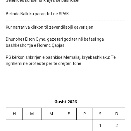
Selenicës kundër shkrirjes së bashkisë!
Belinda Balluku paraqitet në SPAK
Kur narrativa kërkon të zëvendësojë qeverisjen
Dhunohet Elton Qyno, gazetari goditet në befasi nga
bashkëshortja e Florenc Çapjas
PS kërkon shkrirjen e bashkisë Memaliaj, kryebashkiaku: Të
ngrihemi në protestë për të drejtën tonë
Gusht 2026
H
M
M
E
P
S
D
1
2