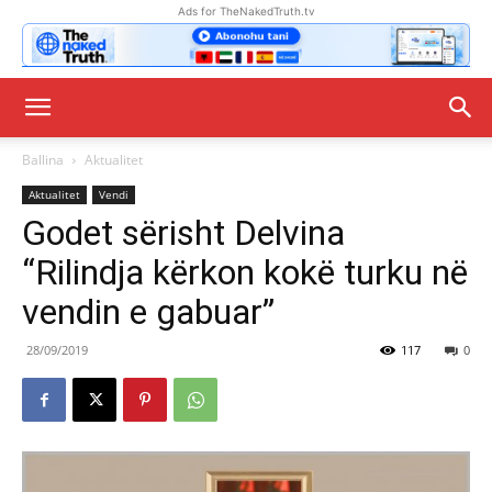
Ads for TheNakedTruth.tv
Ballina
Aktualitet
Aktualitet
Vendi
Godet sërisht Delvina
“Rilindja kërkon kokë turku në
vendin e gabuar”
28/09/2019
117
0