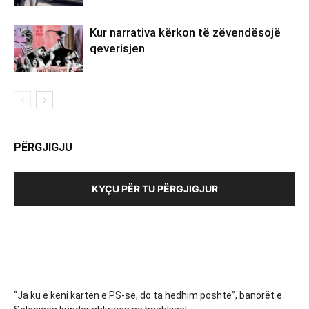
Kur narrativa kërkon të zëvendësojë
qeverisjen
PËRGJIGJU
KYÇU PËR TU PËRGJIGJUR
“Ja ku e keni kartën e PS-së, do ta hedhim poshtë”, banorët e