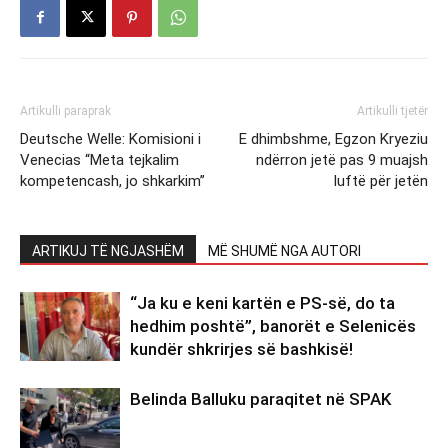
Artikulli paraprak
Artikulli tjetër
Deutsche Welle: Komisioni i
E dhimbshme, Egzon Kryeziu
Venecias “Meta tejkalim
ndërron jetë pas 9 muajsh
kompetencash, jo shkarkim”
luftë për jetën
ARTIKUJ TË NGJASHËM
MË SHUMË NGA AUTORI
“Ja ku e keni kartën e PS-së, do ta
hedhim poshtë”, banorët e Selenicës
kundër shkrirjes së bashkisë!
Belinda Balluku paraqitet në SPAK