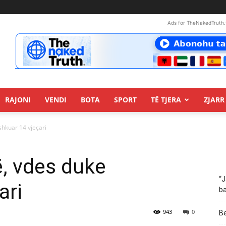
Ads for TheNakedTruth.
RAJONI
VENDI
BOTA
SPORT
TË TJERA
ZJARR 
shkuar 14 vjeçari
ë, vdes duke
“J
ari
ba
943
0
Be