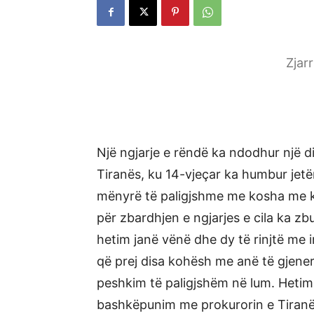
Zjar
Një ngjarje e rëndë ka ndodhur një d
Tiranës, ku 14-vjeçar ka humbur jetë
mënyrë të paligjshme me kosha me ko
për zbardhjen e ngjarjes e cila ka zb
hetim janë vënë dhe dy të rinjtë me i
që prej disa kohësh me anë të gjene
peshkim të paligjshëm në lum. Hetime
bashkëpunim me prokurorin e Tiranës