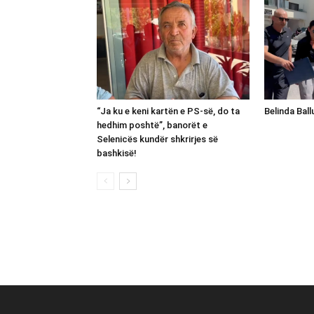
“Ja ku e keni kartën e PS-së, do ta
Belinda Bal
hedhim poshtë”, banorët e
Selenicës kundër shkrirjes së
bashkisë!