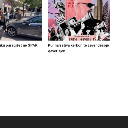
luku paraqitet në SPAK
Kur narrativa kërkon të zëvendësojë
qeverisjen