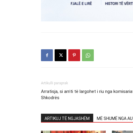
Artikulli paraprak
Arratisja, si arriti të largohet i riu nga komisariat
Shkodrës
ARTIKUJ TË NGJASHËM
MË SHUMË NGA AU