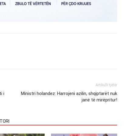
Artikulli tjetër
i i
Ministri holandez: Harrojeni azilin, shqiptarët nuk
janë të mirëpritur!
TORI