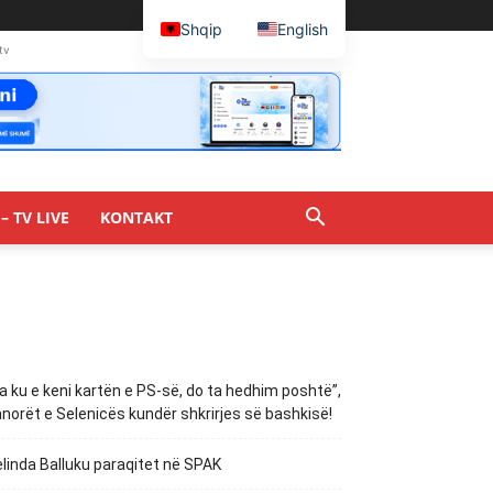
Shqip
English
tv
– TV LIVE
KONTAKT
a ku e keni kartën e PS-së, do ta hedhim poshtë”,
norët e Selenicës kundër shkrirjes së bashkisë!
linda Balluku paraqitet në SPAK