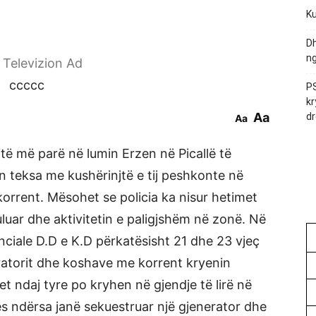
Ku
Dh
ng
r Televizion Ad
ccccc
PS
kr
Aa
dr
Aa
itë më parë në lumin Erzen në Picallë të
n teksa me kushërinjtë e tij peshkonte në
rrent. Mësohet se policia ka nisur hetimet
uluar dhe aktivitetin e paligjshëm në zonë.
Në
nciale D.D e K.D përkatësisht 21 dhe 23 vjeç
ratorit dhe koshave me korrent kryenin
t ndaj tyre po kryhen në gjendje të lirë në
 ndërsa janë sekuestruar një gjenerator dhe