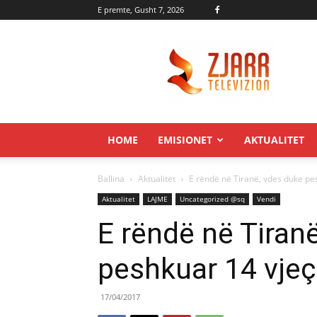
E premte, Gusht 7, 2026
Zjarr.tv
HOME
EMISIONET
AKTUALITET
Ballina
Aktualitet
E rëndë në Tiranë, vdes duke pe
Aktualitet
LAJME
Uncategorized @sq
Vendi
E rëndë në Tiran
peshkuar 14 vjeç
17/04/2017