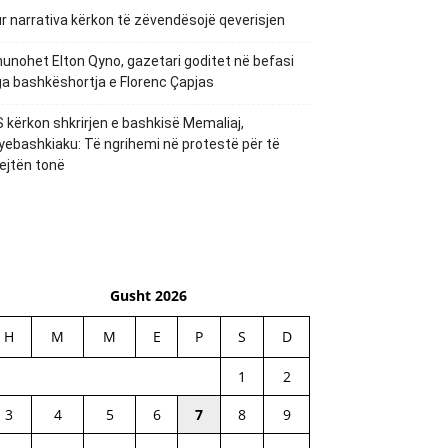
r narrativa kërkon të zëvendësojë qeverisjen
unohet Elton Qyno, gazetari goditet në befasi
a bashkëshortja e Florenc Çapjas
 kërkon shkrirjen e bashkisë Memaliaj,
yebashkiaku: Të ngrihemi në protestë për të
ejtën tonë
Gusht 2026
H
M
M
E
P
S
D
1
2
3
4
5
6
7
8
9