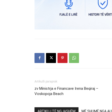
Artikulli paraprak
zv Ministrja e Financave Irena Beqiraj –
Voskopoja Beach
ARTIKUJ TË NGJASHËM
MË SHUMË NGA AU