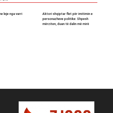
me leje nga varri
Aktori shqiptar flet për imitimin e
personazheve politike: Shpesh
mërziten, duan të dalin më mirë