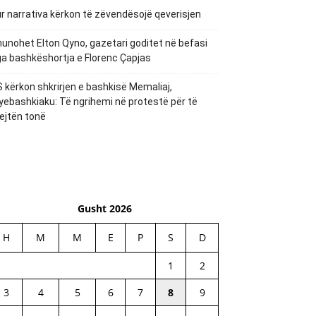
r narrativa kërkon të zëvendësojë qeverisjen
unohet Elton Qyno, gazetari goditet në befasi
a bashkëshortja e Florenc Çapjas
 kërkon shkrirjen e bashkisë Memaliaj,
yebashkiaku: Të ngrihemi në protestë për të
ejtën tonë
Gusht 2026
H
M
M
E
P
S
D
1
2
3
4
5
6
7
8
9