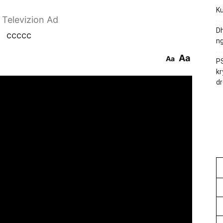
Ku
r Televizion Ad
Dh
ccccc
ng
Aa
Aa
PS
kr
dr