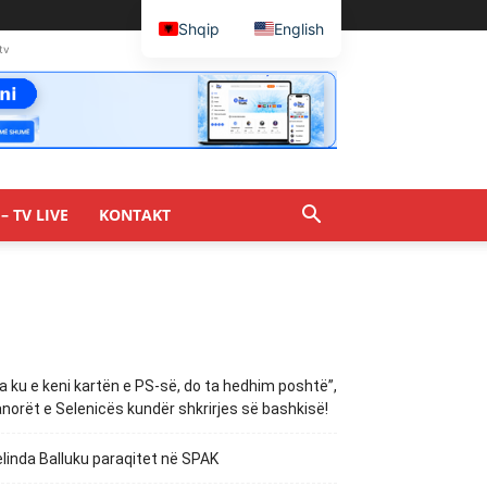
Shqip
English
tv
– TV LIVE
KONTAKT
a ku e keni kartën e PS-së, do ta hedhim poshtë”,
norët e Selenicës kundër shkrirjes së bashkisë!
linda Balluku paraqitet në SPAK