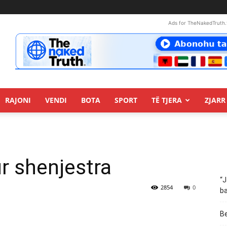
Ads for TheNakedTruth.
RAJONI
VENDI
BOTA
SPORT
TË TJERA
ZJARR 
ur shenjestra
“J
2854
0
ba
Be