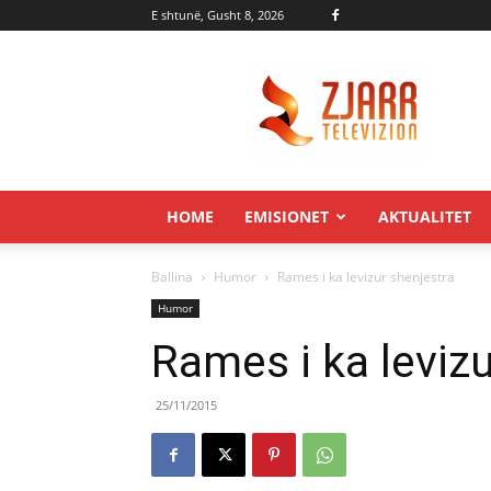
E shtunë, Gusht 8, 2026
Zjarr.tv
HOME
EMISIONET
AKTUALITET
Ballina
Humor
Rames i ka levizur shenjestra
Humor
Rames i ka leviz
25/11/2015