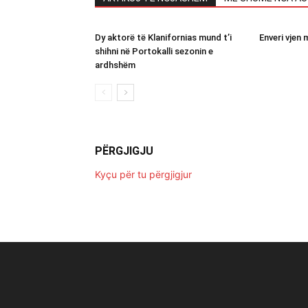
Dy aktorë të Klanifornias mund t’i
Enveri vjen 
shihni në Portokalli sezonin e
ardhshëm
PËRGJIGJU
Kyçu për tu përgjigjur